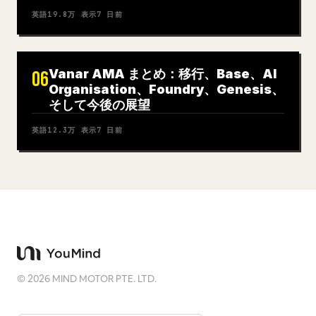
英語
19.8万
表示
7 日前
Vanar AMA まとめ：移行、Base、AI
06
Organisation、Foundry、Genesis、
そして今後の展望
英語
12.3万
表示
7 日前
©
2026
MIND MOTOR PTE. LTD.