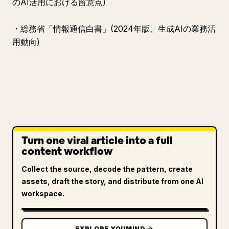
のAI活用における留意点)
・総務省「情報通信白書」(2024年版、生成AIの業務活
用動向)
Turn one viral article into a full
content workflow
Collect the source, decode the pattern, create
assets, draft the story, and distribute from one AI
workspace.
EXPLORE YOUMIND