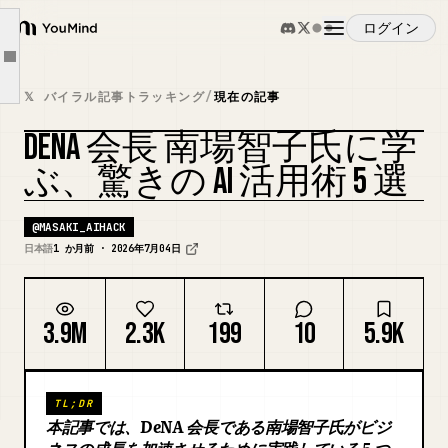
手法②：壁打ちの高速反復——「一人ブレスト」を卒業する
ログイン
手法③：トップダウン導入——「使う文化」を自分から作る
YouMind
Article outline
手法④：業務プロセスの再設計——AIを前提に仕事を組み替える
概要
𝕏 バイラル記事トラッキング
/
現在の記事
手法⑤：学習の高速化——「わからない」を放置しない
DENA 会長 南場智子氏に学
「経営者の話でしょ」と思った方へ
ユースケース
ぶ、驚きの AI 活用術 5 選
まとめ
最後に、ひとつだけ。
スキル
@
MASAKI_AIHACK
参考文献
日本語
1 か月前 · 2026年7月04日
プロンプト
3.9M
2.3K
199
10
5.9K
料金
TL;DR
ダウンロード
本記事では、DeNA 会長である南場智子氏がビジ