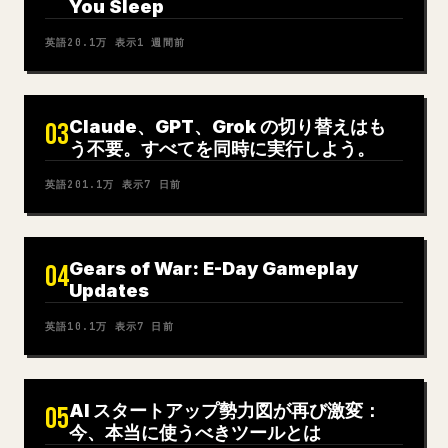
You Sleep
英語
20.1万
表示
1 週間前
Claude、GPT、Grok の切り替えはも
03
う不要。すべてを同時に実行しよう。
英語
201.1万
表示
7 日前
Gears of War: E-Day Gameplay
04
Updates
英語
10.1万
表示
7 日前
AI スタートアップ勢力図が再び激変：
05
今、本当に使うべきツールとは