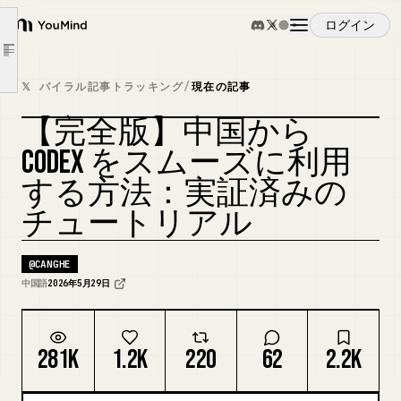
設定成功の確認方法
ログイン
YouMind
方式2：Codex++
Article outline
インストール手順
概要
𝕏 バイラル記事トラッキング
/
現在の記事
ロールバックしたい場合は？
【完全版】中国から
方式3：CCX + CC Switch
ユースケース
CODEX をスムーズに利用
ステップ1：CCX をデプロイする
ステップ2：上流チャンネルを追加する
する方法：実証済みの
スキル
ステップ3：CC Switch をインストールする
チュートリアル
ステップ4：設定を切り替えて起動する
プロンプト
@
CANGHE
よくある落とし穴のまとめ
中国語
2026年5月29日
料金
281K
1.2K
220
62
2.2K
ダウンロード