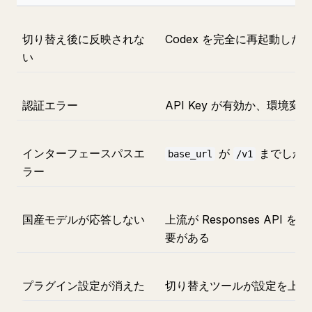
切り替え後に反映されな
Codex を完全に再起動した
い
認証エラー
API Key が有効か、環
インターフェースパスエ
が
までしか
base_url
/v1
ラー
国産モデルが応答しない
上流が Responses A
要がある
プラグイン設定が消えた
切り替えツールが設定を上書