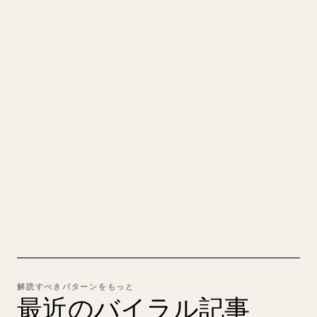
クリエイターのために
あなたの MARKDOWN をき
れいな 𝕏 記事に
自分の長文を投稿するとき、画像・表・コードブロ
ックを 𝕏 向けに整形するのは手間がかかります。
YouMind は Markdown 全体を、そのまま投稿でき
るきれいな 𝕏 記事に変換します。
MARKDOWN → 𝕏 を試す
解読すべきパターンをもっと
最近のバイラル記事