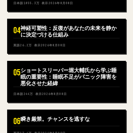
日本語
1855.3万
表示
2026年8月08日
神経可塑性：反復があなたの未来を静か
04
に決定づける仕組み
英語
26.2万
表示
2026年8月08日
ショートスリーパー堀大輔氏から学ぶ睡
05
眠の重要性：睡眠不足がパニック障害を
悪化させた経緯
日本語
244万
表示
2026年8月08日
瞬き厳禁。チャンスを逃すな
06