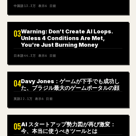
中国語
13.3万
表示
6 日前
Warning: Don't Create AI Loops.
03
Unless 4 Conditions Are Met,
You're Just Burning Money
日本語
44.3万
表示
6 日前
Davy Jones：ゲームが下手でも成功し
04
た、ブラジル最大のゲームポータルの顔
英語
22.1万
表示
6 日前
AI スタートアップ勢力図が再び激変：
05
今、本当に使うべきツールとは