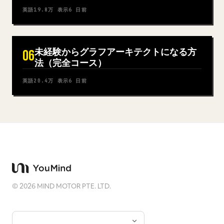
英語
19.8万
表示
6 日前
未経験からグラフアーキテクトになる方
06
法（完全コース）
英語
20.4万
表示
6 日前
©
2026
MIND MOTOR PTE. LTD.