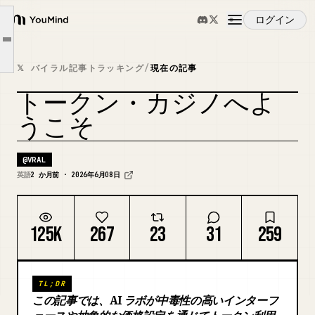
テクニック 2: UI はスロットマシン
ログイン
YouMind
テクニック 3: 使った金額を自慢する
Article outline
概要
イライラしてしまう
𝕏 バイラル記事トラッキング
/
現在の記事
実行コストは安くなっている
トークン・カジノへよ
ユースケース
大損しないために
カバーをリミックス
うこそ
スキル
@
VRAL
英語
2 か月前 · 2026年6月08日
プロンプト
125K
267
23
31
259
料金
TL;DR
ダウンロード
この記事では、AI ラボが中毒性の高いインターフ