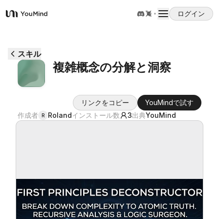
ログイン
YouMind
概要
スキル
複雑概念の分解と洞察
ユースケース
リンクをコピー
YouMindで試す
スキル
作成者
Roland
インストール数
3
出典
YouMind
R
プロンプト
料金
ダウンロード