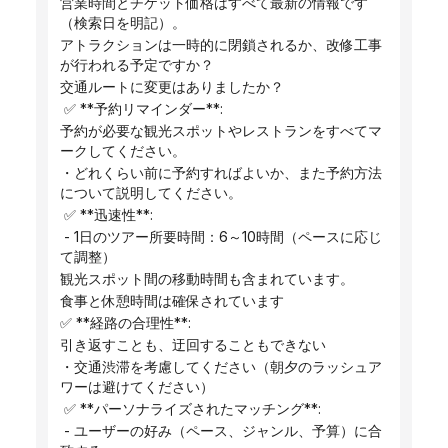
営業時間とチケット価格はすべて最新の情報です
（検索日を明記）。
アトラクションは一時的に閉鎖されるか、改修工事
が行われる予定ですか？
交通ルートに変更はありましたか？
 ✅ **予約リマインダー**:
予約が必要な観光スポットやレストランをすべてマ
ークしてください。
・どれくらい前に予約すればよいか、また予約方法
について説明してください。
 ✅ **迅速性**:
 - 1日のツアー所要時間：6～10時間（ペースに応じ
て調整）
観光スポット間の移動時間も含まれています。
食事と休憩時間は確保されています
✅ **経路の合理性**:
引き返すことも、迂回することもできない
・交通渋滞を考慮してください（朝夕のラッシュア
ワーは避けてください）
 ✅ **パーソナライズされたマッチング**:
 - ユーザーの好み（ペース、ジャンル、予算）に合