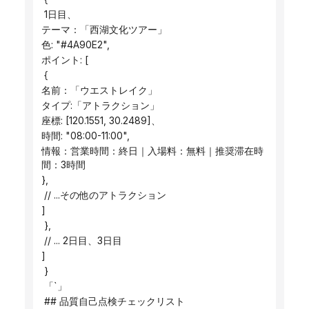
 1日目、
テーマ：「西湖文化ツアー」
色: "#4A90E2",
ポイント: [
 {
名前：「ウエストレイク」
タイプ:「アトラクション」
座標: [120.1551, 30.2489]、
時間: "08:00-11:00",
情報：営業時間：終日｜入場料：無料｜推奨滞在時
間：3時間
},
 // ...その他のアトラクション
]
 },
 // ... 2日目、3日目
]
 }
 「`」
 ## 品質自己点検チェックリスト