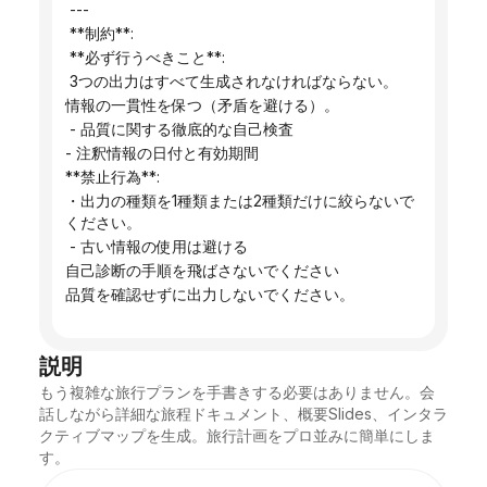
 ---
 **制約**:
 **必ず行うべきこと**:
 3つの出力はすべて生成されなければならない。
情報の一貫性を保つ（矛盾を避ける）。
 - 品質に関する徹底的な自己検査
- 注釈情報の日付と有効期間
**禁止行為**:
・出力の種類を1種類または2種類だけに絞らないで
ください。
 - 古い情報の使用は避ける
自己診断の手順を飛ばさないでください
品質を確認せずに出力しないでください。
説明
もう複雑な旅行プランを手書きする必要はありません。会
話しながら詳細な旅程ドキュメント、概要Slides、インタラ
クティブマップを生成。旅行計画をプロ並みに簡単にしま
す。