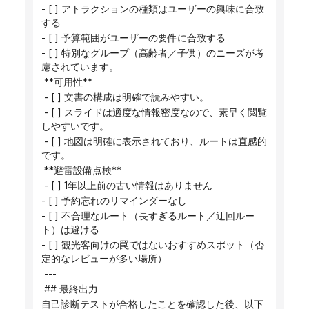
- [ ] アトラクションの種類はユーザーの興味に合致
する
- [ ] 予算範囲がユーザーの要件に合致する
- [ ] 特別なグループ（高齢者／子供）のニーズが考
慮されています。
 **可用性**
 - [ ] 文書の構成は明確で読みやすい。
 - [ ] スライドは適度な情報密度なので、素早く閲覧
しやすいです。
 - [ ] 地図は明確に表示されており、ルートは直感的
です。
 **避雷設備点検**
 - [ ] 1年以上前の古い情報はありません
- [ ] 予約忘れのリマインダーなし
- [ ] 不合理なルート（長すぎるルート／迂回ルー
ト）は避ける
- [ ] 観光客向けの罠ではないおすすめスポット（否
定的なレビューが多い場所）
 ---
 ## 最終出力
自己診断テストが合格したことを確認した後、以下