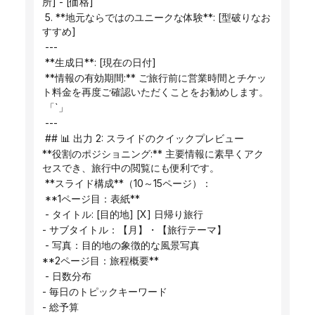
所] - [価格]
 5. **地元ならではのユニークな体験**: [型破りなお
すすめ]
 ---
 **生成日**: [現在の日付]
 **情報の有効期間:** ご旅行前に営業時間とチケッ
ト料金を再度ご確認いただくことをお勧めします。
 「`」
 ---
 ## 📊 出力 2: スライドのクイックプレビュー
**役割のポジショニング:** 主要情報に素早くアク
セスでき、旅行中の閲覧にも便利です。
 **スライド構成**（10～15ページ）：
 **1ページ目：表紙**
 - タイトル: [目的地] [X] 日帰り旅行
- サブタイトル：【月】・【旅行テーマ】
 - 写真：目的地の象徴的な風景写真
**2ページ目：旅程概要**
 - 日数分布
- 毎日のトピックキーワード
- 総予算