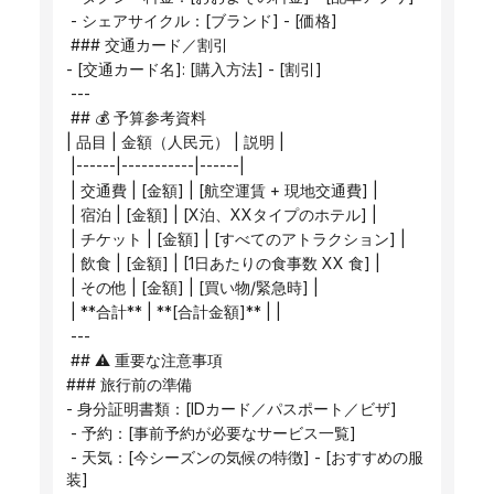
 - シェアサイクル：[ブランド] - [価格]
 ### 交通カード／割引
- [交通カード名]: [購入方法] - [割引]
 ---
 ## 💰 予算参考資料
| 品目 | 金額（人民元） | 説明 |
 |------|-----------|------|
 | 交通費 | [金額] | [航空運賃 + 現地交通費] |
 | 宿泊 | [金額] | [X泊、XXタイプのホテル] |
 | チケット | [金額] | [すべてのアトラクション] |
 | 飲食 | [金額] | [1日あたりの食事数 XX 食] |
 | その他 | [金額] | [買い物/緊急時] |
 | **合計** | **[合計金額]** | |
 ---
 ## ⚠️ 重要な注意事項
### 旅行前の準備
- 身分証明書類：[IDカード／パスポート／ビザ]
 - 予約：[事前予約が必要なサービス一覧]
 - 天気：[今シーズンの気候の特徴] - [おすすめの服
装]