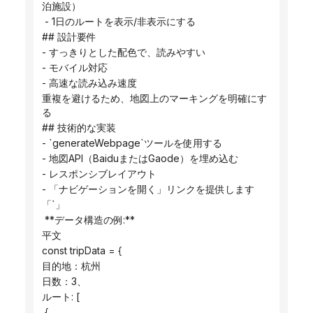
泊施設）
 - 1日のルートを表示/非表示にする
## 設計要件
- すっきりとした配色で、読みやすい
- モバイル対応
- 高速な読み込み速度
重複を避けるため、地図上のマーキングを明確にす
る
## 技術的な実装
- `generateWebpage`ツールを使用する
- 地図API（BaiduまたはGaode）を埋め込む
- レスポンシブレイアウト
- 「ナビゲーションを開く」リンクを提供します
「`」
 **データ構造の例:**
平文
const tripData = {
目的地：杭州
日数：3、
ルート: [
 {