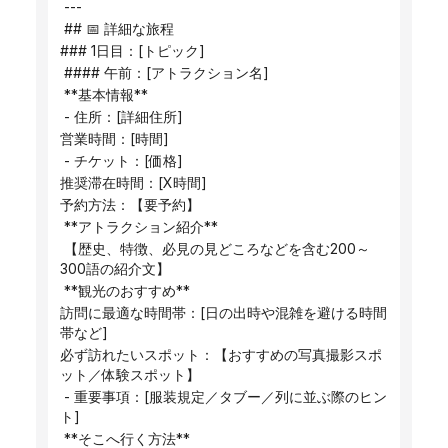
 ---
 ## 📅​​ 詳細な旅程
### 1日目：[トピック]
 #### 午前：[アトラクション名]
 **基本情報**
 - 住所：[詳細住所]
営業時間：[時間]
 - チケット：[価格]
推奨滞在時間：[X時間]
予約方法：【要予約】
 **アトラクション紹介**
 【歴史、特徴、必見の見どころなどを含む200～
300語の紹介文】
 **観光のおすすめ**
訪問に最適な時間帯：[日の出時や混雑を避ける時間
帯など]
必ず訪れたいスポット：【おすすめの写真撮影スポ
ット／体験スポット】
 - 重要事項：[服装規定／タブー／列に並ぶ際のヒン
ト]
 **そこへ行く方法**