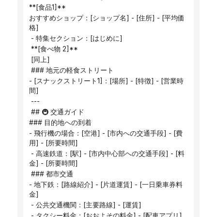
**[食品1]**
おすすめショップ：[ショップ名] - [住所] - [平均価
格]
 - 特集セクション：[はじめに]
 **[食べ物 2]**
 [同上]
 ### 地元の軽食ストリート
- [スナックストリート1]：[場所] - [特徴] - [営業時
間]
 ---
 ## 🚇 交通ガイド
### 目的地への到着
- 飛行機の場合：[空港] - [市内への交通手段] - [費
用] - [所要時間]
 - 高速鉄道：[駅] - [市内中心部への交通手段] - [料
金] - [所要時間]
 ### 都市交通
- 地下鉄：[路線紹介] - [片道運賃] - [一日乗車券料
金]
 - 公共交通機関：[主要路線] - [運賃]
 - タクシー料金：[おおよその料金] - [配車アプリ]