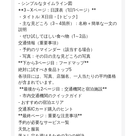
- シンプルなタイムライン図
**3～Xページ：日課表（1日1ページ）**
 - タイトル: X日目 - [トピック]
 - 主な見どころ（3～4箇所）：名称＋簡単な一文の
説明
・ぜひ試してほしい食べ物（1～2品）
交通情報（重要事項）
 - 予約のリマインダー（該当する場合）
 - 写真：その日の主な見どころの写真
**下から3ページ目：フードマップ**
絶対に試すべき食品トップ5
各項目には、写真、店舗名、一人当たりの平均価格
が含まれています。
 **最後から2ページ目：交通機関と宿泊施設**
 - 市内交通機関のクイックガイド
- おすすめの宿泊エリア
交通系ICカード購入のヒント
**最終ページ：重要な注意事項**
予約が必要なサービス一覧
天気と服装
落とし穴を避けるための3つの秘訣