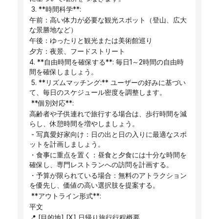
 3. **時間科学**:
午前：高い体力が必要な観光スポット（登山、広大
な景勝地など）
午後：ゆったりと観光または美術館巡り
夕方：夜景、フードストリート
4. **自由時間を確保する**: 毎日1～2時間の自由時
間を確保しましょう。
 5. **リズムマッチング:** ユーザーの好みに基づい
て、毎日のスケジュール密度を調整します。
 **個別対応**:
高齢者や子供連れで旅行する場合は、歩行時間を減
らし、休憩時間を増やしましょう。
 - 写真愛好家向け：日の出と日の入りに最適なスポ
ットを計画しましょう。
・食事に重点を置く：昼食と夕食には十分な時間を
確保し、専門レストランへの訪問を計画する。
・予算が限られている場合：無料のアトラクション
を優先し、価値の高い選択肢を提案する。
 **アウトライン形式**:
平文
📍 [目的地] [X] 日帰り旅行行程概要