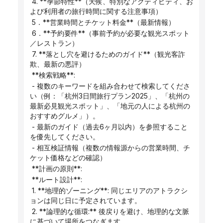
 4. **季節特性**（天候、特別なアクティビティ、お
よび利用者の旅行時間に関する注意事項）
 5．**営業時間とチケット料金**（最新情報）
 6．**予約要件**（事前予約が必要な観光スポット
／レストラン）
 7. **落とし穴を避けるためのガイド**（観光客詐
欺、最新の悪評）
 **検索戦略**:
 - 複数のキーワードを組み合わせて検索してくださ
い（例：「杭州3日間旅行プラン2025」、「杭州の
最新必見観光スポット」、「地元の人による杭州の
おすすめグルメ」）。
 - 最新のガイド（過去6ヶ月以内）を参照すること
を優先してください。
 - 相互検証情報（複数の情報源からの営業時間、チ
ケット価格などの確認）
 **計画の原則**:
 **ルート設計**:
 1. **地理的ゾーニング**: 同じエリアのアトラクシ
ョンは同じ日に予定されています。
 2. **論理的な循環:** 後戻りを避け、地理的な文脈
に基づいて場所をつなぎます。