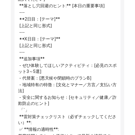
 **落とし穴回避のヒント:** [本日の重要事項]
 ---
 **2日目：[テーマ]**
 [上記と同じ形式]
 ---
 **X日目：[テーマ]**
 [上記と同じ形式]
 ---
 **追加事項**
 - ぜひ体験してほしいアクティビティ：[必見のスポ
ット3～5選]
 - 代替案：[悪天候や閉鎖時のプランB]
 - 地域特有の特徴：[文化とマナー／方言／支払い方
法]
 - 安全に関するお知らせ：[セキュリティ／健康／詐
欺防止のヒント]
 「`」
 **雷対策チェックリスト（必ずチェックしてくださ
い）**:
 ✅ **情報の適時性**: