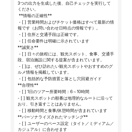
3つの出力を生成した後、自己チェックを実行して
ください。
 **情報の正確性**
 - [ ] 営業時間およびチケット価格はすべて最新の情
報です（お問い合わせ日時点の情報です）。
 - [ ] 住所と交通手段は正確です。
 - [ ] 任命要件は明確に示されています
**誠実さ**
 - [ ] 日々の旅程には、観光スポット、食事、交通手
段、宿泊施設に関する提案が含まれています。
 - [ ]は、ぜひ訪れたい観光スポットやおすすめのグ
ルメ情報を掲載しています。
 - [ ] 包括的な予防措置と落とし穴回避ガイド
**合理性**
 - [ ] 1日のツアー所要時間：6～10時間
- [ ] 観光スポットの順番は地理的なルートに沿って
おり、引き返すことはありません。
 - [ ] 移動時間と食事/休憩時間が含まれています
**パーソナライズされたマッチング**
 - [ ] ユーザーのペース設定（タイト／ミディアム／
カジュアル）に合わせます