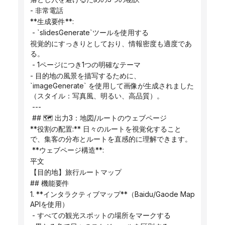
- 非常電話
**生成要件**:
 - `slidesGenerate`ツールを使用する
視覚的にすっきりとしており、情報密度も適度であ
る。
 - 1ページにつき1つの明確なテーマ
- 目的地の風景を描写するために、
`imageGenerate` を使用して画像が生成されました
（スタイル：写真風、明るい、高品質）。
 ---
 ## 🗺️ 出力3：地図/ルートのウェブページ
**役割の配置:** 日々のルートを視覚化すること
で、集客の分布とルートを直感的に理解できます。
 **ウェブページ構造**:
平文
【目的地】旅行ルートマップ
## 機能要件
1. **インタラクティブマップ**（Baidu/Gaode Map 
APIを使用）
 - すべての観光スポットの場所をマークする