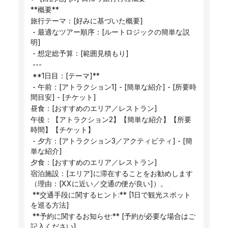
**概要**
旅行テーマ：[好みに基づいた概要]
 - 最適なツアー順序：[ルートロジックの簡単な説
明]
 - 想定総予算：[範囲見積もり]
 ---
 **1日目：[テーマ]**
 - 午前：[アトラクション1] - [簡単な紹介] - [所要時
間目安] - [チケット]
昼食：[おすすめのエリア／レストラン]
午後：【アトラクション2】【簡単な紹介】【所要
時間】【チケット】
 - 夕方：[アトラクション3／アクティビティ] - [簡
単な紹介]
夕食：[おすすめのエリア／レストラン]
宿泊施設：[エリア]に滞在することをお勧めします
（理由：[XXに近い／交通の便が良い]）。
 **交通手段に関するヒント:** [1日で観光スポット
を巡る方法]
 **予約に関するお知らせ:** [予約が必要な場合はご
記入ください]