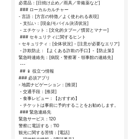
必需品：[日焼け止め／雨具／常備薬など]
 ### ローカルカルチャー
- 言語：[方言の特徴／よく使われる表現]
 - 支払い：[現金/モバイル決済状況]
 - エチケット：[文化的タブー／慣習とマナー]
 ### セキュリティに関するヒント
- セキュリティ：[全体状況] - [注意が必要なエリア]
 - 詐欺防止：【よくある詐欺の手口】-【防止策】
緊急時連絡先：[病院・警察署・領事館の連絡先]
 ---
 ## 📱 役立つ情報
### 必須アプリ
- 地図ナビゲーション：[推奨]
 - 交通手段：[推奨]
 - 食事レビュー：【おすすめ】
 - チケットは事前に予約することをお勧めします。
 ### 緊急連絡先
緊急サービス：120
警察に電話する：110
観光に関する苦情：[電話]