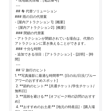
 - 現地観光情報：[電話番号]
 ---
 ## 🔄 代替ソリューション
### 雨の日の代替案
- [屋内アトラクション 1]: [概要]
 - [屋内アトラクション2]: [概要]
 ### 閉鎖の代替案
- アトラクションが閉鎖されている場合は、代替の
アトラクションに置き換えることができます。
 ### 十分な時間
- 追加できる項目：[アトラクション] - [説明] - [時
間]
 ---
 ## 💡 旅行のヒント
1. **写真撮影に最適な時間帯**: [日の出/日没/ブルー
アワーのおすすめスポット]
 2. **節約のヒント:** [共通チケット/学生チケット/
無料日]
 3. **混雑を避ける:** [オフピーク時の訪問のおすす
め]
 4. **おすすめのお土産:** [地元の特産品] - [購入場