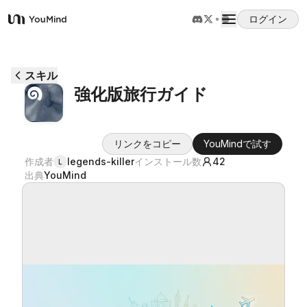
ログイン
YouMind
概要
スキル
強化版旅行ガイド
ユースケース
リンクをコピー
YouMindで試す
スキル
作成者
legends-killer
インストール数
42
L
出典
YouMind
プロンプト
料金
ダウンロード