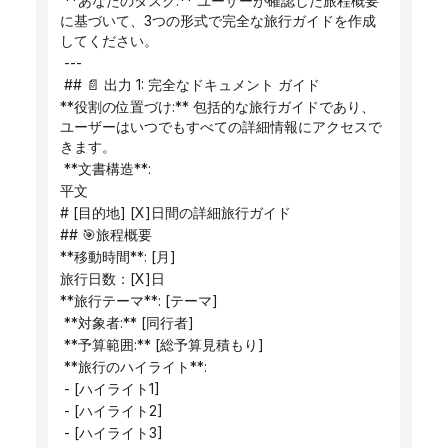
 **あなたのタスク:** ユーザーが確認した旅程概要
に基づいて、3つの形式で完全な旅行ガイドを作成
してください。
 ---
 ## 📄 出力 1: 完全なドキュメント ガイド
**役割の位置づけ:** 包括的な旅行ガイドであり、
ユーザーはいつでもすべての詳細情報にアクセスで
きます。
 **文書構造**:
平文
# [目的地] [X]日間の詳細旅行ガイド
## 🎯旅程概要
**移動時間**: [月]
旅行日数：[X]日
**旅行テーマ**: [テーマ]
 **対象者:** [同行者]
 **予算範囲:** [総予算見積もり]
 **旅行のハイライト**:
 - [ハイライト1]
 - [ハイライト2]
 - [ハイライト3]