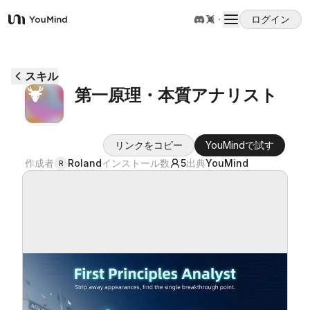
ログイン
YouMind
概要
スキル
第一原理・本質アナリスト
ユースケース
リンクをコピー
YouMindで試す
スキル
作成者
Roland
インストール数
5
出典
YouMind
R
プロンプト
料金
ダウンロード