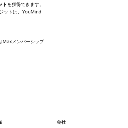
ジット
を獲得できます。
トは、YouMind
はMaxメンバーシップ
品
会社