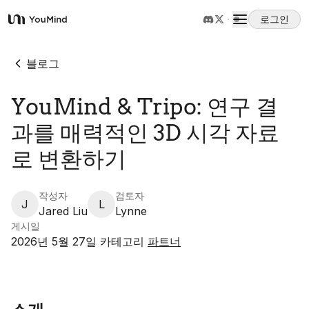
로그인
YouMind
개요
블로그
YouMind & Tripo: 연구 결
사용 사례
과를 매력적인 3D 시각 자료
스킬
로 변환하기
프롬프트
작성자
검토자
J
L
Jared Liu
Lynne
게시일
가격
2026년 5월 27일
카테고리
파트너
다운로드