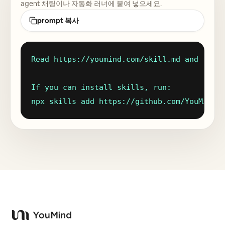
agent 채팅이나 자동화 러너에 붙여 넣으세요.
블로그
prompt 복사
업데이트
Read https://youmind.com/skill.md and follo
If you can install skills, run:

npx skills add https://github.com/YouMind-