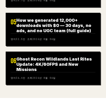
영어
10.7만
조회
2026년 8월 06일
How we generated 12,000+
05
downloads with $0 — 30 days, no
ads, and no UGC team (full guide)
영어
32.5만
조회
2026년 8월 06일
Ghost Recon Wildlands Last Rites
06
Update: 4K/60FPS and New
Missions
영어
36.4만
조회
2026년 8월 06일