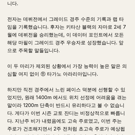
니다.
전자는 데뷔전에서 그레이드 경주 수준의 기록과 랩 타
임을 기록했습니다. 후자는 키타산 블랙의 자마로 2세 7
월에 데뷔전을 승리했는데, 이 데이터 포인트에서 모든
해당 마필이 그레이드 경주 우승자로 성장했습니다. 앞
으로 주목할 말들입니다.
이 두 마리가 제외된 상황에서 가장 능력이 높은 말은 의
심할 여지 없이 ⑪ 타가노 아라리아입니다.
하지만 직전 경주에서 느린 페이스 덕분에 선행할 수 있
었지만, 원래 1400m 에서도 위치 선정에 어려움을 겪는
말이라 1200m 단축이 반드시 유리하다고 볼 수 없습니
다. 게다가 이번 시즌 교토 잔디는 비정상적으로 빠릅니
다. 지난주 비가 내렸음에도 고속 주로였고, 이번 주는
주로가 건조해지면서 2주 전처럼 초고속 주로가 예상됩