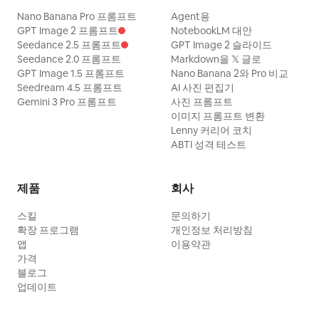
Nano Banana Pro 프롬프트
Agent용
GPT Image 2 프롬프트
NotebookLM 대안
Seedance 2.5 프롬프트
GPT Image 2 슬라이드
Seedance 2.0 프롬프트
Markdown을 𝕏 글로
GPT Image 1.5 프롬프트
Nano Banana 2와 Pro 비교
Seedream 4.5 프롬프트
AI 사진 편집기
Gemini 3 Pro 프롬프트
사진 프롬프트
이미지 프롬프트 변환
Lenny 커리어 코치
ABTI 성격 테스트
제품
회사
스킬
문의하기
확장 프로그램
개인정보 처리방침
앱
이용약관
가격
블로그
업데이트