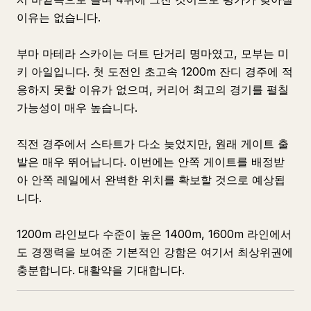
이유는 없습니다.
부마 마테라 스카이는 더트 단거리 명마였고, 모부는 미
키 아일입니다. 첫 도전인 초고속 1200m 잔디 경주에 적
응하지 못할 이유가 없으며, 커리어 최고의 경기를 펼칠
가능성이 매우 높습니다.
직전 경주에서 스타트가 다소 늦었지만, 원래 게이트 출
발은 매우 뛰어납니다. 이번에는 안쪽 게이트를 배정받
아 안쪽 레일에서 완벽한 위치를 확보할 것으로 예상됩
니다.
1200m 라인보다 수준이 높은 1400m, 1600m 라인에서
도 경쟁력을 보여준 기본적인 강함은 여기서 최상위권에
충분합니다. 대활약을 기대합니다.