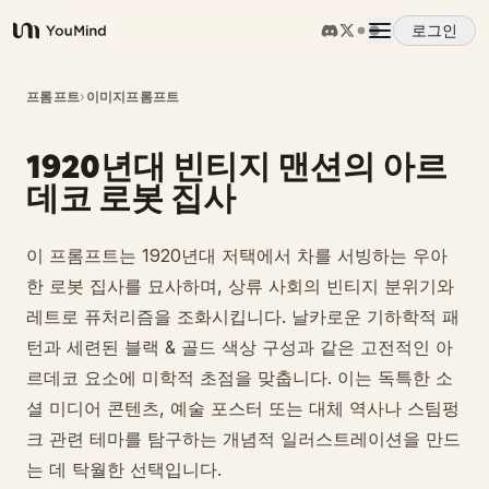
로그인
YouMind
개요
프롬프트
›
이미지프롬프트
1920년대 빈티지 맨션의 아르
사용 사례
데코 로봇 집사
스킬
이 프롬프트는 1920년대 저택에서 차를 서빙하는 우아
한 로봇 집사를 묘사하며, 상류 사회의 빈티지 분위기와
프롬프트
레트로 퓨처리즘을 조화시킵니다. 날카로운 기하학적 패
턴과 세련된 블랙 & 골드 색상 구성과 같은 고전적인 아
르데코 요소에 미학적 초점을 맞춥니다. 이는 독특한 소
가격
셜 미디어 콘텐츠, 예술 포스터 또는 대체 역사나 스팀펑
크 관련 테마를 탐구하는 개념적 일러스트레이션을 만드
다운로드
는 데 탁월한 선택입니다.