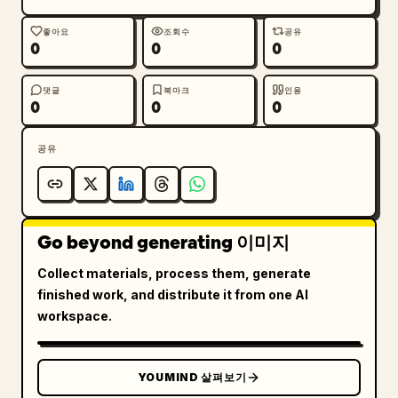
좋아요
조회수
공유
0
0
0
댓글
북마크
인용
0
0
0
공유
Go beyond generating 이미지
Collect materials, process them, generate
finished work, and distribute it from one AI
workspace.
YOUMIND 살펴보기