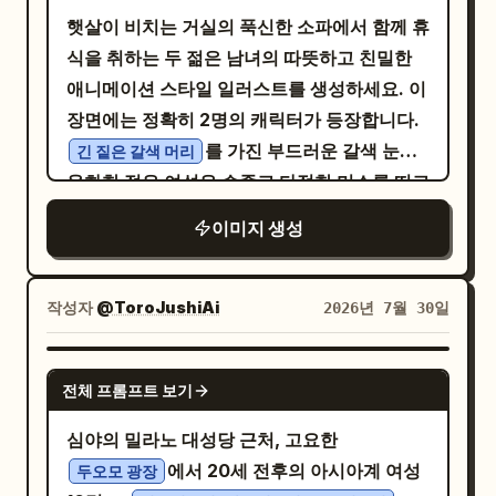
구가 갑자기 찍은 듯한 자연스러운 순간을 포착
차림의 금발 여성 바리스타 1명, 카운터 의자에
햇살이 비치는 거실의 푹신한 소파에서 함께 휴
하세요. 남성은 부드럽고 편안한 표정과 자연
앉아 뒤를 돌아보는 흰색 우주복 차림의 검은
식을 취하는 두 젊은 남녀의 따뜻하고 친밀한
스러운 미소를 지으며 옆에서 여성을 바라봅니
머리 남성 우주비행사 1명, 전경에서 헬멧을 들
애니메이션 스타일 일러스트를 생성하세요. 이
다. 두 사람의 움직임은 어색한 포즈가 아닌, 자
고 빛나는 별을 응시하며 무릎을 꿇고 있는 흰
장면에는 정확히 2명의 캐릭터가 등장합니다.
연스러운 거리를 둔 진정한 상호작용 관계를 보
색 우주복 차림의 금발 여성 우주비행사 1명, 그
를 가진 부드러운 갈색 눈의
긴 짙은 갈색 머리
여주어야 합니다. 테이블 위에는 휴지, 다른 디
리고 뒷발로 서서 자랑스럽게 빛나는 황금빛 별
온화한 젊은 여성은 수줍고 다정한 미소를 띠고
저트, 휴대폰 등이 놓여 있어 실제 디저트 가게
을 한쪽 발로 내미는 크림색 오렌지빛 고양이
있으며, 흰색 레이스 장식이 달린 블라우스 위
의 디테일을 유지하세요. 배경은 나무 테이블,
이미지 생성
카페 매니저 1명. 3개의 칠판 표지판이 보이도
에 헐렁한 크림색 카디건을 걸치고 있습니다.
밝은 색 벽, 불투명 유리창, 따뜻한 갈색 좌석으
록 하세요: 왼쪽 메뉴판에는 Starlight Blend,
헝클어진 갈색 머리에 갈색 눈을 가진 젊은 남
로 구성되며, 창문을 통해 들어오는 부드러운
Moonbeam Latte, Meteor Mocha,
성은 옅은 색 후드티를 입고 여성의 무릎이나
작성자
@ToroJushiAi
2026년 7월 30일
자연광과 따뜻한 실내 조명이 어우러져야 합니
Cosmic Cocoa, Dusty Matcha와 같은 음료
팔에 머리를 기대고 누워 있습니다. 여성은 한
다. 근거리에서 휴대폰으로 촬영한 듯한 캐주
가 적혀 있고, 카운터 근처의 작은 게시판에는
손으로 남성의 머리를 다정하게 쓰다듬고 다른
GPT IMAGE 2
얼한 스냅샷 구도로, 렌즈 높이는 눈높이와 가
카페 메모가, 전경의 게시판에는 Today's
전체 프롬프트 보기
한 손은 남성의 손 근처에 두어 조용하고 로맨
깝게 설정하세요. 여성이 시각적 중심이며, 남
Special과 Starlight Blend가 적혀 있어야 합
틱한 분위기를 자아냅니다. 왼쪽의 큰 창문을
심야의 밀라노 대성당 근처, 고요한
성의 얼굴과 상반신이 완전히 보여야 하고, 손
니다. 비행기에는 상단을 가로지르는 큰 날개
통해 들어오는 골든 아워의 햇살을 활용하여,
에서 20세 전후의 아시아계 여성
과 숟가락, 디저트 컵 사이의 관계가 명확하고
두오모 광장
하나, 오른쪽에 보이는 방사형 엔진과 프로펠
역광으로 빛나는 얇은 커튼과 소파 및 담요 위