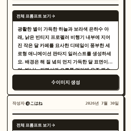
여성은 창가 옆 밝은 갈색 소파 의자에 앉아
를 입고 있
연한 회갈색 민소매 니트 맥시 드레스
GPT IMAGE 2
전체 프롬프트 보기
으며, 길고 곧은 검은 머리를 어깨 위로 자연스
럽게 늘어뜨린 채 남성을 향해 몸을 살짝 돌리
광활한 별이 가득한 하늘과 보라색 은하수 아
고 행복하면서도 약간 수줍은 표정을 짓고 있습
래, 낡은 빈티지 프로펠러 비행기 내부에 지어
니다. 남성은 여성 옆이나 대각선 맞은편에 앉
진 작은 달 카페를 묘사한 디테일이 풍부한 세
아 있으며, 깔끔하고 심플한 밝은 색 반팔 셔츠
로형 애니메이션 판타지 일러스트를 생성하세
나 흰색 티셔츠를 입고 있습니다. 짧은 검은 머
요. 배경은 해 질 녘의 먼지 가득한 달 표면이
리에 신선한 인상이어야 하며, 연예인 같은 얼
며, 빛나는 지평선과 오른쪽 멀리에 우주 캡슐
굴이 아니어야 하고 여성보다 돋보여서는 안 됩
거주지가 보입니다. 비행기 동체는 따뜻한 느
이미지 생성
니다. 한 손에는 디저트 컵을, 다른 한 손에는
낌의 나무 커피 카운터로 개조되었으며, 선반
작은 숟가락을 들고 자연스럽게 여성의 입으로
에는 병, 컵, 항아리, 페이스트리, 매달린 랜턴,
한 입을 권하는 모습입니
연두색 아이스크림
별 모양 조명, 담쟁이덩굴, 얇은 커튼이 있고 동
작성자
@こはね
2026년 7월 30일
다. 여성은 몸을 살짝 앞으로 숙여 아이스크림
체에는
라고 적힌 간판이
Starlight COFFEE
을 먹기 위해 입을 벌리고 있으며, 웃는 눈으로
보입니다. 총 4명의 주요 인물을 포함하세요:
GPT IMAGE 2
남성을 바라보거나 잠시 카메라를 응시하여 친
전체 프롬프트 보기
카운터 뒤에서 커피를 서빙하는 흰색 블라우스