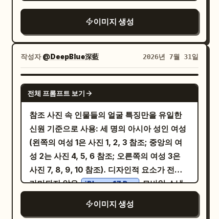
사각형, 표준 2x2 4컷 레이아웃, 각 패널 사이
두 사람은 조용하고 진심 어린 미소를 나눕니
는 얇은 갈색 테두리로 구분. 상단 제목: 큰 글
다. 그들이 눈을 맞추는 순간, 흑백이었던 세상
이미지 생성
씨로 "
", 양옆에 작은 하트, 손글씨
커플의 날
이 생동감 넘치는 컬러로 변하기 시작합니다.
느낌의 짙은 갈색. [4컷 내용] 패널 1: 젊은 아시
빗방울은 부드럽게 빛나고 도시의 불빛은 따뜻
아 커플의 전신 인물화.
이
뒤에
남성
여성
작성자
@DeepBlue深藍
2026년 7월 31일
하고 선명해지며, 주변의 모든 디테일이 생명
서서 양손을 부드럽게 어깨에 올리고 둘 다 카
력을 얻습니다. 군중은 배경에서 흐릿하고 중
메라를 보며 미소 짓고 있음. 패널 2: 아늑한 실
요하지 않은 존재로 남고, 두 사람은 우산 아래
GPT IMAGE 2
전체 프롬프트 보기
내에 앉아 양손으로 머그잔을 들고 서로를 보며
에서 말 없는 마법 같은 교감을 나눕니다. 이 장
미소 짓는 커플. 여성의 머리 위로 명확한 중국
면은 감성적이고 로맨틱하며 희망적인 분위기
참조 사진 속 인물들의 얼굴 특징만을 유일한
어 말풍선: "항상 함께해 줘서 고마워." 흰색의
를 자아내며, 작은 친절 하나가 어떻게 누군가
신원 기준으로 사용: 세 명의 아시아 성인 여성
둥근 말풍선, 선명한 검은색 텍스트. 패널 3: 주
의 삶에 색채를 더할 수 있는지를 상징합니다.
(왼쪽의 여성 1은 사진 1, 2, 3 참조; 중앙의 여
방에서 함께 요리하는 커플. 스토브 옆에 나란
성 2는 사진 4, 5, 6 참조; 오른쪽의 여성 3은
히 서서 남성은 젓고 있고, 여성은 돕고 있으며,
사진 7, 8, 9, 10 참조). 디자인적 요소가 전혀
표정은 집중하고 행복해 보임. 패널 4: 서로를
가미되지 않은
모바일 스냅
iPhone 17 Pro
꼭 껴안은 커플. 남성이 고개를 숙여 여성의 이
샷. 예술적 가공, 영화 같은 느낌, 인플루언서
이미지 생성
마에 부드럽게 입맞춤하고, 여성은 눈을 감고
필터, 의도적인 구도, 촬영 기법이 배제된 매우