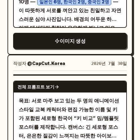
10명 —
—
정확해야 합니다. 사실적인 피부 질감, 미세한
일본인 6명, 한국인 2명, 중국인 2명
러 하나, 열린 카페 창문이 있어야 하며, 차가운
로 얼룩덜룩하게 비치는 하이라이트를 표현하
이 따뜻하게 서로를 껴안고 있는 친밀하고 자연
모공, 자연스러운 잔머리, 실제 옷 주름을 표현
달 먼지와 청자색 우주 공간과 대비되는 아늑한
세요. 방은 아늑하고 생활감이 느껴져야 하며,
스러운 심야 사진입니다. 배경의 어두운 하늘
하고 과도한 피부 보정은 피하세요. 전반적인
호박색 조명을 사용하세요. 섬세한 애니메이션
오른쪽 하단 전경의 나무 커피 테이블 위에는
아래 대성당의 첨탑이 은은하게 빛나고 있으
분위기는 웨딩 사진이나 상업 광고 느낌을 배제
페인팅 렌더링, 고해상도 5k 스타일, 마법적 사
정확히 2개의 세라믹 머그잔이, 창가 근처에는
며, 광장은 인적이 드뭅니다. 카메라를 향한
하고, 데이트 중 친구가 포착한 순간처럼 편안
실주의, 부드러운 림 라이트, 반짝이는 입자, 반
이미지 생성
정확히 2개의 화분이 놓여 있어야 합니다. 배경
3~4명의 여성은 각기 다른 뚜렷한 동아시아인
하고 달콤하며 생생해야 합니다. ## 부정 프롬
사되는 우주비행사 헬멧, 전경의 꽃과 화분을
의 나무 서랍장 위에는 액자와 나뭇가지가 꽂힌
의 이목구비와 진심 어린 따뜻한 미소를 짓고
프트 (Negative Prompt) 남성의 손만 프레임
포함하고, 현대적인 도시 요소나 추가 인물, 워
꽃병이 있고, 주변에는 부드러운 패턴의 쿠션
있으며, 나머지 인원은 자연스러운 그룹 허그
에 들어오게 하지 말 것, 남성의 얼굴을 잘라내
작성자
@CapCut.Korea
2026년 7월 30일
터마크는 넣지 마세요.
들이 배치되어 있습니다. 섬세한 선화, 표현력
의 구도에 맞춰 측면에서 보이거나 포옹 속에
지 말 것, 제3자 없음, 여성이 직접 숟가락을 들
있는 눈매, 은은한 홍조, 회화적인 조명, 따뜻한
일부 가려져 있습니다. 피부는 주변 조명이 닿
고 있지 말 것, 숟가락이 공중에 떠 있지 말 것,
GPT IMAGE 2
복숭아색과 호박색의 색감, 부드러운 피사계
전체 프롬프트 보기
는 부분에서 사실적인 서브서피스 스캐터링
숟가락이 입을 통과하지 말 것, 손가락 기형 없
심도, 그리고 매우 디테일한 옷 주름과 머리카
(subsurface scattering) 효과가 나타나며,
음, 추가적인 팔 없음, 손이 겹치지 말 것, 얼굴
목표: 서로 마주 보고 있는 두 명의 애니메이션
락 결을 살려 세련된 현대 일본 애니메이션 비
부드럽고 따뜻한 미세 하이라이트와 자연스러
왜곡 없음, 과도하게 입을 벌리지 말 것, 과장된
스타일 교복 캐릭터와 편집 가능한 이름 및 키
주얼 노벨 스타일로 렌더링하세요. 구도는 다
운 질감이 살아있습니다. 헤어스타일은 인물마
친밀한 행동 없음, 키스 없음, 스튜디오 포즈 느
가 포함된 세로형 한국어 “키 비교” 밈/템플릿
정함과 편안함에 초점을 맞춘 근접 정사각형 프
다 다양하며, 포옹으로 인해 머리카락 몇 가닥
낌 없음, 가짜 미소 없음, 플라스틱 같은 피부
포스터를 제작합니다. 캔버스: 긴 세로형 포스
레임이며, 텍스트나 워터마크, 과장된 동작은
이 자연스럽게 흩어져 있습니다. 이들은
없음, 과도한 피부 보정 없음, 애니메이션 느낌
터, 은은한 질감이 느껴지는 따뜻한 아이보리
포함하지 마세요. 감정적 톤은