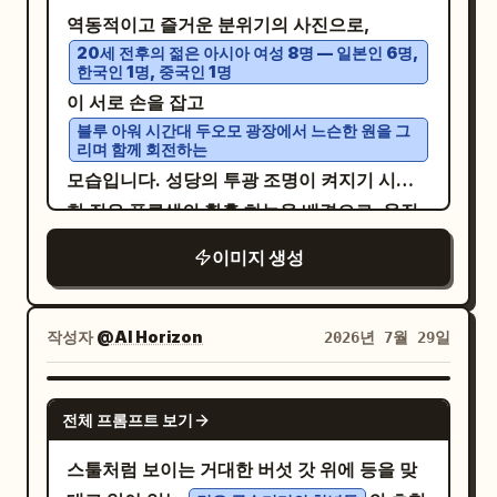
를 착용하고 있으며, 전투를 준비하거나 행군
하트, 로고, 워터마크, 캡션 또는 소셜 미디어
개, 비에 젖은 어두운 대지, 그리고 잔혹한 역사
역동적이고 즐거운 분위기의 사진으로,
트: 「今すぐヤ〇トの集荷呼べ！！今日
하는 모습으로 뒷모습을 보이고 있습니다. 중
UI를 추가하지 마십시오. 구성을 중앙에 맞추고
적 전쟁 분위기를 연출하세요. 스타일은 사실
20세 전후의 젊은 아시아 여성 8명 — 일본인 6명,
中！！熊本に支援物資を送るから！！」. 놀
한국인 1명, 중국인 1명
간 지점에는 계곡을 가로질러 길게 뻗은 거대한
포스터 템플릿의 느낌을 그대로 유지하십시오.
적인 다크 판타지 콘셉트 아트여야 하며, 매우
란 반응 근처에 효과음 「びくっ」 추가. 3. 패
이 서로 손을 잡고
군대 행렬, 지면 낮게 깔린 연기, 흩어진 불길,
상세하고 거칠며 웅장한 규모여야 합니다. 현
널 3, 설명 및 상황 악화: 상사가 앞으로 몸을 숙
블루 아워 시간대 두오모 광장에서 느슨한 원을 그
휘저어진 진흙, 부서진 방패, 그리고 오른쪽에
대적인 물체, 텍스트, 워터마크는 포함하지 마
이며 왼쪽의 거대한 삐죽삐죽한 말풍선에 「は
리며 함께 회전하는
서 형성되는 혼란스러운 돌격 장면을 묘사하세
세요.
모습입니다. 성당의 투광 조명이 켜지기 시작
ぁ!?」라고 소리침. 젊은 직원은 식은땀을 흘리
요. 먼 배경에는 안개에 부분적으로 가려진 언
한 짙은 푸른색의 황혼 하늘을 배경으로, 움직
며 불안하게 상사 쪽을 돌아보고, 오른쪽의 둥
덕 위의 요새화된 중세 도시나 성을 포함하고,
임이 살짝 흐릿하게 표현되었습니다. 카메라를
근 말풍선에 「く、熊本ですか……？配送スト
이미지 생성
그 뒤로 여러 개의 연기 기둥이 솟아오르게 하
정면으로 바라보는 2~3명의 여성은 뚜렷하고
ップしてると思いますが……」라고 말함. 햄
세요. 하늘은 무거운 폭풍 구름으로 가득 차 있
선명한 동아시아인의 이목구비와 진심 어린 웃
스터는 작은 키보드를 빠르게 타이핑하며 둥근
고 지평선 근처에는 차가운 회색 빛이 비칩니
음을 짓고 있으며, 나머지 인물들은 회전하는
말풍선에 「はい、どの配送会社も熊本への配
작성자
@AI Horizon
2026년 7월 29일
다. 철회색, 진흙 갈색, 짙은 녹색, 바랜 빨간색,
동작의 자연스러운 흐림 효과와 어우러지도록
送は全域ストップしてます」라고 말하고, 작
연기 검은색의 채도가 낮은 색감을 사용하세
옆모습이나 부드럽게 번진 모습으로 포착되었
은 타이핑 효과음 「カタカタカタ」를 추가. 4.
GPT IMAGE 2
요. 고예산 역사 서사 영화의 한 장면처럼 연출
전체 프롬프트 보기
습니다. 투광 조명이 얼굴을 비추는 부분에는
패널 4, 암울한 반전: 배경이 짙은 그림자로 거
하고, 극적인 대기 원근법, 거친 흐린 날의 조
피부의 사실적인 표면 하 산란(subsurface
의 검게 변함. 상단 중앙 근처의 벽시계는 약 6
스툴처럼 보이는 거대한 버섯 갓 위에 등을 맞
명, 상세한 갑옷 질감, 영화적 깊이감, 그리고
scattering)이 나타나며, 밝게 비춰진 인물들
시 30분을 가리킴. 젊은 직원은 오른쪽에 창백