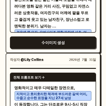
려다본 영화 같은 거리 사진, 꾸밈없고 자연스
러운 상호작용, 여자친구의 어깨에 팔을 두르
고 즐겁게 웃고 있는 남자친구, 장난스럽고 로
맨틱한 분위기. 남자는
검은색 캡 모자, 오버사이즈 연한 파란색 셔츠, 어
깨에 두른 어두운 스웨터, 헐렁한 검은색 바지, 운
동화
이미지 생성
를 착용하고
을 들고 있음. 여
갈색 종이 쇼핑백
자는 오버사이즈 어두운색 스웨트셔츠 위에 주
작성자
황색 스웨터를 어깨에 묶고, 초록색 반바지, 검
@Lily Collins
2026년 7월 31일
은색 양말과 흰색 운동화를 착용하고 작은 주황
색 과일을 들고 있음. 부드러운 자연광, 차분한
GPT IMAGE 2
전체 프롬프트 보기
색감 보정, 사실적인 피부 질감, 다큐멘터리 사
진, 은은한 필름 그레인,
영화적이고 매우 디테일한 장면으로,
, 감성적인 스토리
한국/일본 라이프스타일 감성
지적이고 호리호리한 체격에 부드러운 갈색 머리,
수줍고 순수한 표정을 지닌 27세 남성
텔링, 하이 앵글 탑다운 구도, 자연스러운 움직
이 등장합니다. 그는 단조로운 9시-5시 직장