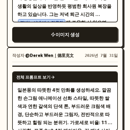
임, 초현실적, 걸작.
생활의 일상을 반영하듯 평범한 회사원 복장을
하고 있습니다. 그는 저녁 퇴근 시간의
에 조용히 서 있으며,
붐비는 시내 버스 정류장
주변에는 무관심하고 감정 없는 수많은 통근자
이미지 생성
들이 있습니다. 세상 전체는 흑백으로 묘사되
어 그의 일상이 지닌 지루함과 반복을 강조합니
다. 머리 위로 먹구름이 몰려오고 갑자기 비가
작성자
@Derek Wen｜德里克文
2026년 7월 31일
쏟아지기 시작합니다. 주변 사람들이 모두 서
둘러 우산을 펴거나 비를 피할 곳을 찾을 때, 그
GPT IMAGE 2
전체 프롬프트 보기
는 그저 시선을 낮춘 채 묵묵히 비를 맞습니다.
바로 그 순간,
일본풍의 따뜻한 4컷 만화를 생성하세요. 깔끔
하얀 피부에 우아한 외모, 따뜻하고 진실한 미소를
한 손그림 애니메이션 선화 스타일, 따뜻한 쌀
지닌 25세 여성
색과 연한 갈색의 단색 톤, 부드러운 크림색 배
이 그의 곁으로 다가옵니다. 그녀는 부드럽게
경, 단순하고 부드러운 그림자, 전반적으로 따
우산을 내밀어 두 사람 모두를 비로부터 가려줍
뜻하고 힐링 되는 분위기. 가로세로 비율: 1:1 정
니다. 그가 고개를 들어 그녀와 눈이 마주치자,