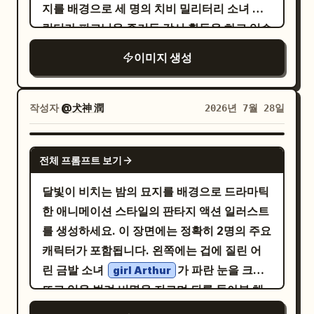
안에 검은색 셔츠, 헐렁한 검은색 팬츠, 흰색 로
님, 애니메이션 아님.
지를 배경으로 세 명의 치비 밀리터리 소녀 캐
션, 마지막 패널에만 보이는 1개의 벽시계를 포
우탑 스니커즈를 착용하고 있으며, 같은 자세
릭터가 피크닉을 즐기듯 감시 활동을 하고 있습
함해야 함. 귀여운 햄스터와 암울하고 과로에
로 다리를 늘어뜨리고 앉아 한 손은 주머니에
니다. 왼쪽 전경에는 정확히 3명의 치비 소녀를
시달리는 사무실 드라마 사이의 대비를 강조할
이미지 생성
넣은 채 침착한 화보용 표정으로 오른쪽을 바라
배치하세요. 첫째, 흰색 세일러 스타일 군복과
것.
보고 있습니다. 왼쪽 앞면에서 비치는 부드러
흰색 정모를 쓰고 커다란 빨간색 안경을 쓴 연
운 영화적 스튜디오 조명, 은은한 그림자, 사실
보라색 머리의 작은 소녀가 'Popcorn'이라고
작성자
@犬神 潤
2026년 7월 28일
적인 피부 질감, 선명한 패션 사진 디테일, 차분
적힌 거대한 빨간 팝콘 통과 핫도그 옆에 서 있
한 어스 톤 컬러, 그리고 미세한 안개가 깔린 다
습니다. 둘째, 빨간색 포인트가 들어간 모자를
GPT IMAGE 2
크 틸(dark teal)에서 차콜(charcoal)로 이어
전체 프롬프트 보기
쓰고 소총을 든 짙은 회색 군복 차림의 금발 소
지는 그라데이션 배경을 사용하세요. 텍스트,
녀가 회의적인 표정으로 서 있습니다. 셋째, 검
달빛이 비치는 밤의 묘지를 배경으로 드라마틱
로고, 불필요한 오브젝트 없이 사실적이고, 화
은색과 주황색이 섞인 전술 복장을 한 금발 소
한 애니메이션 스타일의 판타지 액션 일러스트
보 같으며, 약간 초현실적이고 미니멀한 장면
녀가 체크무늬 피크닉 매트에 앉아 커다란 쌍안
를 생성하세요. 이 장면에는 정확히 2명의 주요
으로 연출하세요.
경을 눈에 대고 코믹하게 침을 흘리고 있습니
캐릭터가 포함됩니다. 왼쪽에는 겁에 질린 어
다. 매트 앞에는 쌍안경 한 쌍을 추가로 놓아주
린 금발 소녀
가 파란 눈을 크게
girl Arthur
세요. 서 있는 소녀들 위에는 정확히 2개의 일
뜨고 입을 벌려 비명을 지르며 뒤를 돌아본 채
본어 말풍선을 포함하세요:
화면 왼쪽으로 달려가고 있습니다. 오른쪽에는