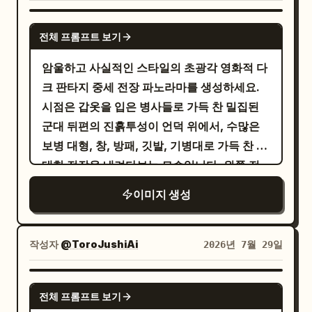
방패, 장병기, 낡은 망토를 착용한 중세 무장 병
서 소년을 올려다보는 모습입니다. 오른쪽 캐
; 상사는
.
작은 햄스터 사무원
화난 중년 부장
사들이 전투를 향해 내려가는 뒷모습과 옆모습
GPT IMAGE 2
릭터는 약 186 cm의 키가 크고 슬림한 애니메
패널 구성 및 액션, 정확히 4개 패널: 1. 패널 1,
전체 프롬프트 보기
을 배치하세요. 전경에 5개의 눈에 띄는 깃발을
이션 남고생으로, 헝클어진 검은 머리에 검은
차분한 설정 샷: 젊은 직원이 오른쪽 전경에서
정확히 포함하세요: 맨 왼쪽의 찢어진 커다란
암울하고 사실적인 스타일의 초광각 영화적 다
색 블레이저, 살짝 빼 입은 흰색 셔츠, 줄무늬
컴퓨터를 타이핑하며 왼쪽 전경의 햄스터를 약
진홍색 표준기 1개, 그 아래 파란색과 흰색 깃발
크 판타지 중세 전장 파노라마를 생성하세요.
넥타이, 검은색 바지, 검은색 구두를 착용하고
간 걱정스러운 표정으로 바라봄. 햄스터는 메
1개, 왼쪽 중앙 근처의 녹색과 흰색 깃발 1개, 왼
시점은 갑옷을 입은 병사들로 가득 찬 밀집된
한 손을 주머니에 넣은 채 소녀를 내려다보며
인 책상 위의 작은 책상과 미니 의자에 앉아 있
쪽 중간 거리의 붉은색 전투 깃발 1개, 그리고
군대 뒤편의 진흙투성이 언덕 위에서, 수많은
살짝 몸을 기울이고 있습니다. 두 캐릭터 모두
음. 상사는 배경에서 그들 뒤에 앉아 모니터를
중앙 왼쪽 근처의 파란색과 흰색 십자가 깃발 1
보병 대형, 창, 방패, 깃발, 기병대로 가득 찬 거
섬세한 순정 만화 스타일의 얼굴과 부드러운 홍
보며 짜증 난 표정을 짓고 있음. 사무용 바인더
개. 중간 지점은 행군 대형, 치켜든 창, 흩어진
대한 전장을 내려다보는 모습입니다. 왼쪽 전
조를 띠고 있습니다. 시각적 스타일: 세련된 한
가 맨 오른쪽 끝에 세워져 있음. 2. 패널 2, 갑작
기병대, 연기 기둥, 작은 불꽃들로 가득 차야 합
경에는 높고 낡은 장대에 매달린 거대하고 찢어
국/일본 웹툰 일러스트, 부드러운 수채화 명암,
스러운 명령: 배경의 상사가 분노하며 폭발하
이미지 생성
니다. 먼 배경에는 안개와 전장 연기에 부분적
진 진홍색 전쟁 깃발 하나를 배치하고, 그 근처
깔끔한 선화, 차분한 검은색 교복, 크림색 배경,
고, 극적인 파열선이 들어간 삐죽삐죽한 말풍
으로 가려진 능선 위의 탑이 있는 요새 도시나
에 파란색과 흰색 줄무늬 깃발, 녹색과 흰색 깃
로맨틱하고 미니멀한 문구 디자인. 모든 타이
선으로 소리침. 젊은 직원은 놀라서 입을 벌리
성의 실루엣을 보여주세요.
발, 빨간색 패턴 깃발, 옅은 파란색과 흰색 십자
포그래피는 깔끔하고 읽기 쉽게 유지하며, 제
작성자
@ToroJushiAi
2026년 7월 29일
고 식은땀을 흘리며 키보드 근처에 손을 둔 채
차가운 회색, 진흙 갈색, 차분한 강철색, 바랜 진홍
가 깃발 등 총 4개의 작은 깃발을 추가하세요.
목은 크고 우아한 한국어 캘리그래피 스타일
색
뒤로 물러남. 햄스터는 작은 책상에서 고개를
전경의 병사들은 찌그러진 강철 투구, 사슬 갑
로, 수치는 단순한 세리프 스타일로 작성합니
의 암울하고 채도가 낮은 색상 팔레트를 사용하
GPT IMAGE 2
듦. 햄스터와 직원 근처에 작은 손글씨 효과음
전체 프롬프트 보기
옷, 판금 갑옷, 타바드, 진흙이 묻은 둥근 방패
다. 제약 사항: 추가 캐릭터, 추가 키 라벨, 추가
고, 극적인 흐린 날씨의 조명, 볼륨감 있는 안
추가. 삐죽삐죽한 말풍선 안의 큰 일본어 텍스