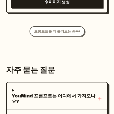
이미지 생성
및
. 오른
元アイドルですね。
アイドルよね？
보물 상자 근처에서 한 발로 서서 소녀를 향해
쪽 상단 절반에는 쌍안경을 든 소녀의 커다란
마법을 부리는 사악한 마법사/광대 괴물
뭉게구름 모양 생각 풍선을 추가하세요. 그 안
이 있습니다. 소녀는 주황색
evil magician
에는 긴 연갈색 머리의 웨딩드레스를 입은 젊은
긴소매 드레스, 흰색 프릴 앞치마, 주황색 리본
여성과 화려한 검은색 정복을 입은 잘생긴 흑발
프롬프트를 더 불러오는 중
이 달린 흰색 보닛, 흰색 양말, 연한 파란색 메
남성이 거의 키스할 듯한 로맨틱한 판타지 장면
리 제인 구두를 착용하고 있으며, 길고 물결치
이 그려져 있으며, 반짝임과 부드러운 분홍빛,
는 금발 머리가 뒤로 휘날리고 드레스 주변으로
떨어지는 장미 꽃잎으로 둘러싸여 있습니다.
흰색 변신 연기가 피어올라 뒤로 길게 이어집니
오른쪽 하단 도시 위에는 원형 삽입 말풍선을
다. 악당은 빨간 공이 달린 두 개의 뾰족한 끝이
추가하여, 앉아 있는 여성이 로맨틱한 커플의
자주 묻는 질문
있는 파란색 광대 후드, 빛나는 빨간 눈, 해골
화면이나 액자를 보고 있는 실내 모습을 보여주
같은 회색 얼굴, 날카로운 이빨, 보라색 러플 칼
세요. 깔끔하고 디테일한 애니메이션 선화, 부
라와 소매, 빨간 단추가 달린 파란색 튜닉, 주황
드러운 셀 채색, 관찰자들은 귀여운 치비 비율
색 타이츠, 빨간색 곱슬 부츠, 어두운 망토를 착
YouMind 프롬프트는 어디에서 가져오나
로, 판타지 풍선 안은 더 세련된 로맨틱 순정 만
용하고 있습니다. 두 캐릭터 사이에는 악당의
요?
화 스타일로 렌더링하세요. 채도가 높은 색상,
손가락 끝에서 소녀를 향해 날아가는, 빨강, 주
선명한 외곽선, 장난스러운 코미디 분위기를
황, 노랑, 초록, 청록, 파랑, 마젠타 색상의 궤적