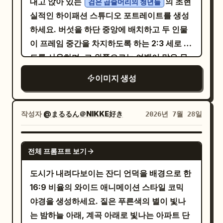
대고 앉아 있는
의 초현
검은 곱슬머리의 청년들
거친 전장의 사실감을 살리세요. 현대적인 물
에게는 미세한 하이라이트가 보이고 자연스러
하고 지친 모습으로, 초점 없는 흰 눈과 식은땀,
실적인 하이패션 스튜디오 포트레이트를 생성
체, 텍스트, 깔끔한 판타지풍의 광택, 눈에 띄는
운 피부 질감이 유지됩니다. 그룹 내 여성들의
무력한 공포의 표정을 짓고 있음. 햄스터는 왼
하세요. 버섯을 하단 중앙에 배치하고 두 인물
워터마크는 포함하지 마세요.
헤어스타일은 다양하며, 회전하는 동작에 따라
쪽에 작은 키보드 뒤에서 역시 초점 없는 흰 눈
이 프레임 중간을 차지하도록 하는 2:3 세로 구
머리카락이 바깥쪽으로 휘날리고 원심력에 의
으로 앞발을 책상에 올리고 있음. 왼쪽 상단의
도를 사용하며, 그 위쪽으로는 여백이 많은 무
해 머리카락 가닥들이 공중에 흩날립니다. 이
거대한 삐죽삐죽한 말풍선 내용: 「そんなの無
디한 배경을 남겨두세요. 버섯은 자연스러운
이미지 생성
들은
理を通してこい！！話せばどっかしら受け取
반점이 있는 두꺼운 베이지색 줄기와 거대하고
패셔너블한 코트와 보석 톤의 슬립 드레스를 절충
ってくれるだろ！！片っ端から当たれ！！」.
둥근 갓을 가지고 있으며, 갓 윗부분은 가장자
적이면서도 조화롭게 매치한
마지막 분위기는 냉소적인 공포와 직장 내 부조
리에 올이 풀린 솔기가 있는 빛바랜 파란색 데
작성자
@まるるん＠NIKKE好き
2026년 7월 28일
의상을 입고 있으며, 회전함에 따라 옷자락이
리. 텍스트 제약: 일본어 대사는 위와 같이 정확
님 소재로 덮여 있고 밑면은 황갈색입니다. 왼
바깥쪽으로 퍼집니다. 조명은 마지막 짙은 푸
히 유지할 것. 굵은 손글씨 스타일의 만화 서체
쪽 인물은 다크 브라운 오버사이즈 재킷, 다크
른색의 주변 황혼 빛과 이제 막 켜진 성당의 따
GPT IMAGE 2
사용. 검열된 회사명은 실제 브랜드가 아닌
전체 프롬프트 보기
브라운 버튼 셔츠, 헐렁한 다크 팬츠, 흰색 로우
뜻한 건축용 투광 조명이 섞여 그룹 전체에 강
「ヤ〇ト」로 유지. 추가적인 캡션, 로고, 워터
탑 스니커즈를 착용하고 있으며, 다리를 벌려
렬한 쿨톤과 웜톤의 대비를 만들어냅니다. 그
도시가 내려다보이는 잔디 언덕을 배경으로 한
마크, 페이지 번호는 넣지 말 것. 구성 제약: 페
버섯 가장자리에 걸치고 앉아 주머니에 손을 넣
림자 영역에는 미세한 ISO 400 필름 그레인이
16:9 비율의 와이드 애니메이션 스타일 코믹
이지는 정확히 4개의 패널, 정확히 3명의 반복
은 채 차분하고 진지한 표정으로 왼쪽을 바라보
깔려 있습니다. 화면 비율 2:3. 워터마크 없음,
야경을 생성하세요. 짙은 푸른색의 별이 빛나
되는 캐릭터, 1개의 미니어처 햄스터 워크스테
고 있습니다. 오른쪽 인물은 검은색 데님 재킷
텍스트 오버레이 없음, 만화 아님, 일러스트 아
는 밤하늘 아래, 계곡 아래로 빛나는 아파트 단
이션, 1개의 젊은 직원을 위한 일반 워크스테이