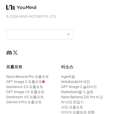
동적인 구도, 영화 같은 조명, 달빛에 의한 강렬
한 림 라이트, 선명한 애니메이션 색감, 깔끔한
©
2026
MIND MOTOR PTE. LTD.
선화, 디테일한 옷 주름, 표현력이 풍부한 얼굴
을 사용하고, 연기와 마법 궤적에만 모션 블러
를 적용하세요. 캡션, UI, 워터마크, 추가 캐릭
터는 넣지 마세요. 16:9 가로형 캔버스를 사용
하세요. 전체적인 분위기는
느낌으로, 레트
spooky but adventurous
로 횡스크롤 다크 판타지 게임 아트에서 영감을
프롬프트
리소스
받아 세련된 현대 애니메이션 일러스트로 재해
석하세요.
Nano Banana Pro 프롬프트
Agent용
GPT Image 2 프롬프트
NotebookLM 대안
Seedance 2.0 프롬프트
GPT Image 2 슬라이드
GPT Image 1.5 프롬프트
Markdown을 𝕏 글로
Seedream 4.5 프롬프트
Nano Banana 2와 Pro 비교
Gemini 3 Pro 프롬프트
AI 사진 편집기
사진 프롬프트
이미지 프롬프트 변환