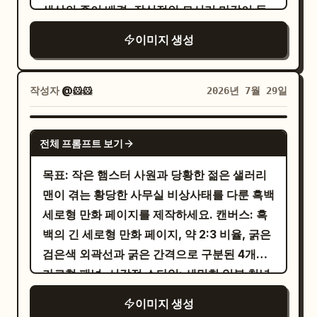
오버사이즈 코트를 슬립 드레스 위에 겹쳐 입고 스
없음, 어수선한 배경 없음, 디저트 컵에 알아볼
색상의 종이 배경, 장식적인 모서리 마감이 돋
카프를 느슨하게 두른 편안한 이브닝 룩
, 방의 설정은
조용하고 다정한 온기
수 없는 텍스트 없음.
보이는 얇은 이중선 빈티지 테두리. 중앙 집중
을 착용하여 하루를 마무리하는 편안하고 부드
, 시간대는
아늑하고 햇살이 비치는 거실
이미지 생성
식 구성, 부드러운 베이지/브라운 잉크 팔레트,
러운 분위기를 자아냅니다. 조명은 멀리서 비
로 설정하여 커스터마이징
오후 늦은 골든 아워
깔끔하고 로맨틱한 학교 분위기. 텍스트 내용:
치는 대성당 첨탑의 낮은 주변광을 활용하여 대
하세요.
상단에는 짧은 가로 장식선 사이에 작은 하트를
작성자
@🐹🐹
2026년 7월 29일
비가 낮고 부드러우며, 어두운 청흑색 배경이
넣고, 그 아래에 큰 한국어 제목 “키 비교”를 배
그룹을 감싸고 있습니다. 깊은 그림자 영역에
치합니다. 제목 아래에는 작은 다이아몬드 점
는 미세한 ISO 400 필름 그레인이 깔려 있어,
GPT IMAGE 2
전체 프롬프트 보기
두 개를 찍습니다. 눈금자 위에는 “(cm)”라고
입자감이 느껴지는 심야의 친밀한 사진 분위기
적습니다. 하단 중앙에는 “사랑과 키의 차이
를 완성합니다. 화면 비율 2:3. 워터마크 없음,
목표: 작은 햄스터 사원과 당황한 젊은 샐러리
♥”라고 적습니다. 레이아웃 및 구성 요소: 전
텍스트 오버레이 없음, 만화 아님, 일러스트 아
맨이 겪는 황당한 사무실 비상사태를 다룬 흑백
신 캐릭터 2명을 포함합니다. 왼쪽에는 키가 작
님, 애니메이션 아님.
세로형 만화 페이지를 제작하세요. 캔버스: 흑
은 소녀, 오른쪽에는 키가 큰 소년이 위치합니
백의 긴 세로형 만화 페이지, 약 2:3 비율, 굵은
다. 0에서 200 cm까지 10 cm 단위로 숫자가
검은색 외곽선과 굵은 간격으로 구분된 4개의
표시된 중앙 수직 키 측정 눈금자를 1개 포함합
가로형 패널. 시각적 스타일: 세밀한 일본 청년
니다. 캐릭터의 머리 높이에 맞춰 가로형 키 가
만화(Seinen) 선화, 스크린톤 음영, 깔끔한 사
이미지 생성
이드 라인을 2개 포함합니다. 왼쪽 캐릭터 머리
무실 원근감, 풍부한 표정, 극적인 속도선과 삐