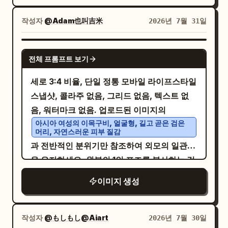
미소 지음. [캐릭터 일관성 필수 요구 사항] 두
사실적인 스타일로, 육안으로 보는 듯한 실제
캐릭터는 패널 1부터 패널 4까지 얼굴, 헤어스
삶의 기록을 재현합니다. 시골 연꽃 연못가를
작성자
@Adam也叫吉米
2026년 7월 31일
타일, 의상, 신체 비율이 정확히 동일하게 유지
거니는 세 명의 젊은 여성.
되어야 함. 어긋남 금지. 남성: 짧은 머리, 온화
왼쪽 여성은 연두색 개량 치파오 스커트를 착용. 중
GPT IMAGE 2
앙 여성은 흰색 캐미솔과 청바지를 착용. 오른쪽 여
한 인상, 심플한 스웨터나 셔츠 착용. 여성: 중
전체 프롬프트 보기
성은 연보라색 꽃무늬 원피스를 착용.
간 길이 머리, 온화한 인상, 홈웨어 스타일의 옷
배경은 강남 지역 마을의 커다란 연꽃 연못, 나
세로 3:4 비율, 단일 정통 모바일 라이프스타일
착용. [스타일 및 질감] 깔끔한 손그림 애니메
무 판자 길, 작은 다리, 그리고 흰 벽의 농가입
스냅샷, 콜라주 없음, 그리드 없음, 텍스트 없
이션 선화, 단색의 따뜻한 쌀색 + 연한 갈색 +
니다. 자연광이 실제 삶을 기록하는 듯한 느낌
음, 워터마크 없음. 업로드된 이미지의
크림색, 단순한 그림자, 일본 라이프스타일 만
을 선사합니다.
아시아 여성의 이목구비, 얼굴형, 길고 곧은 검은
화나 힐링 일러스트 느낌. [텍스트 요구 사항]
머리, 자연스러운 피부 질감
말풍선 안의 중국어는 깨짐이나 변형 없이 정확
과 전반적인 분위기만 참조하여 외모의 일관성
하고 명확해야 함. 피해야 할 것: 실사 사진, 3D
을 유지하세요. 원본의 1인 포즈를 복사하는 것
렌더링, 밝은 색상, 복잡한 배경, 캐릭터 얼굴
이 아니라, 디저트 가게에서의 2인 상호작용 장
이미지 생성
붕괴, 깨진 텍스트, 저렴한 스티커 느낌.
면을 재구성하세요. 조용하고 아늑한 디저트
가게의 창가 자리에 젊은 아시아 남녀가 앉아
있으며, 두 사람 모두 명확하게 보여야 합니다.
작성자
@もしもし@Aiart
2026년 7월 30일