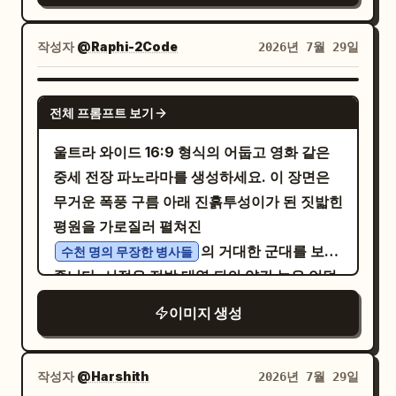
높이에는 “
”, 오른쪽 캐릭터 머리 높
160cm
죽삐죽한 말풍선. 마지막 패널은 높은 대비를
이에는 “
” 라벨을 붙입니다. 양옆에
186cm
강조. 컬러 없음. 배경: 책상, 데스크톱 모니터,
작성자
@Raphi-2Code
2026년 7월 29일
정보 블록을 각각 1개씩, 총 2개 포함하며 각 블
키보드, 바인더, 선반, 파티션, 창문이 있는 현
록에는 “이름:”과 “키:”라는 한국어 라벨을 넣
대적인 일본식 오픈형 사무실, 형광등이 켜진
GPT IMAGE 2
습니다. 왼쪽 블록에는 “키:
”, 오른쪽
160cm
전체 프롬프트 보기
기업 분위기, 서류들. 햄스터는 책상 위에 미니
블록에는 “키:
”를 표시합니다. 이름
186cm
어처 사무실 세트를 갖추고 있음. 주요 등장인
울트라 와이드 16:9 형식의 어둡고 영화 같은
칸은 비워두거나 이름이 제공될 경우
물: 정확히 3명의 반복되는 캐릭터 사용: 1) 어
중세 전장 파노라마를 생성하세요. 이 장면은
및
를 채워 넣습니
left name
right name
두운 정장, 흰 셔츠, 줄무늬 넥타이, 짧은 검은
무거운 폭풍 구름 아래 진흙투성이가 된 짓밟힌
다. 각 캐릭터의 머리 위에 분홍색 하트 액세서
머리의 젊은 일본인 남성 직원이 데스크톱 컴퓨
평원을 가로질러 펼쳐진
리를 1개씩, 총 2개 포함합니다. 캐릭터 세부 정
터가 있는 큰 책상에 앉아 있음; 2) 작고 복슬복
의 거대한 군대를 보여
수천 명의 무장한 병사들
보: 왼쪽 캐릭터는 약 160 cm의 아담한 애니메
슬한 햄스터가 귀엽지만 진지한 표정으로 미니
줍니다. 시점은 전방 대열 뒤의 약간 높은 언덕
이션 여고생으로, 긴 웨이브 진 갈색 머리에 앞
어처 모니터, 키보드, 서류, 사무용품이 있는 작
에서 보병, 기병, 장창, 창, 방패, 깃발로 이루어
머리가 있고, 검은색 블레이저, 흰색 셔츠, 줄무
이미지 생성
은 책상의 미니 의자에 앉아 있음; 3) 정장과 넥
진 밀집 대형이 지평선 너머 멀리 있는 성벽 도
늬 넥타이, 짧은 주름치마, 흰색 루즈삭스, 검은
타이를 매고 안경을 쓴 화난 중년 남성 상사가
시를 향해 뻗어 나가는 모습을 내려다보는 구도
색 로퍼를 착용하고 작은 검은색 크로스백을 메
뒤쪽 책상에 앉아 있거나 서 있음. 젊은 직원은
입니다. 전경에는 강철 투구, 사슬 갑옷, 둥근
작성자
@Harshith
2026년 7월 29일
고 있습니다. 턱 근처에 손을 모으고 수줍게 서
; 햄스터는
젊은 일본인 샐러리맨