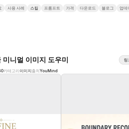
요
사용 사례
스킬
프롬프트
가격
다운로드
블로그
업데
글 미니멀 이미지 도우미
링
30
카테고리
이미지
출처
YouMind