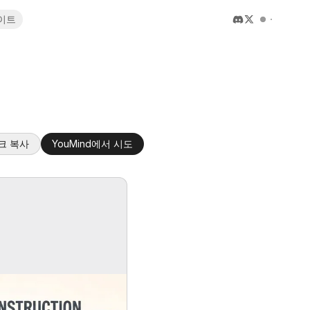
이트
크 복사
YouMind에서 시도