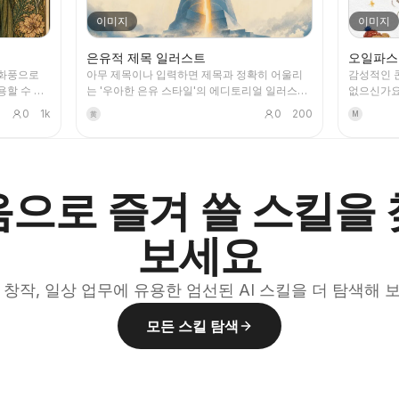
이미지
이미지
은유적 제목 일러스트
오일파스
식화풍으로
아무 제목이나 입력하면 제목과 정확히 어울리
감성적인 
용할 수 있
는 '우아한 은유 스타일'의 에디토리얼 일러스트
없으신가요
 특정 애니/
표지를 생성합니다. 입자 스프레이 질감, 미스트
일파스텔 손
0
1k
0
200
黄
M
면 스타일이
블루와 크림 화이트에 따뜻한 포인트 색상이 더
손글씨 문
 이미지를
해진 절제된 색상, 단일 시각적 은유, 넉넉한 여
다. 모든 
또는 원하는
백, 16:9 가로 비율을 갖추고 있습니다. 뉴스, 팟
 보기 좋으
캐스트, 기사, 뉴스레터의 표지 이미지로 적합합
YouMind
니다.
으로 즐겨 쓸 스킬을
침 자동으로
 작업은 직
보세요
 창작, 일상 업무에 유용한 엄선된 AI 스킬을 더 탐색해 
모든 스킬 탐색