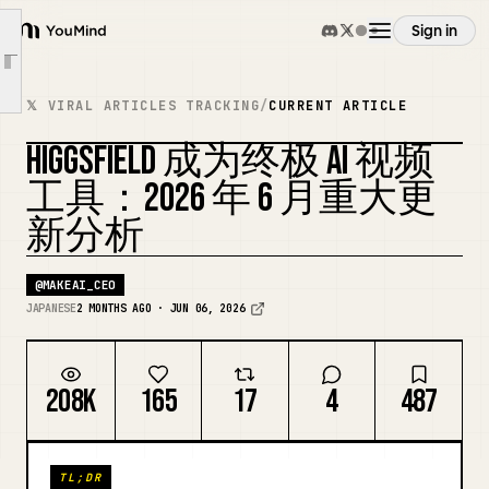
4. 入口 2：Supercomputer | 完全通过聊天运行制作任务
Sign in
YouMind
5. 入口 3：CLI / Skills | 自动化和批量生成的层级
Article outline
6. 入口 4：Adobe / Figma 插件 | 在日常制作软件中使用它
Overview
𝕏 VIRAL ARTICLES TRACKING
/
CURRENT ARTICLE
7. 入口 5：Minecraft Mod | 在游戏内运行生成式 AI
HIGGSFIELD 成为终极 AI 视频
8. 制作功能：Seedance 2.0 / Cinema Studio 3.0 / Marketing Studio
Use cases
REMIX COVER
9. 实际工作流程和可立即使用的提示词示例
工具：2026 年 6 月重大更
10. 按使用场景推荐配置
新分析
Skills
11. 使用前需了解的注意事项和风险
@
MAKEAI_CEO
12. 总结：4 月之后 Higgsfield 的“本质”
Prompts
JAPANESE
2 MONTHS AGO · JUN 06, 2026
Pricing
208K
165
17
4
487
Download
TL;DR