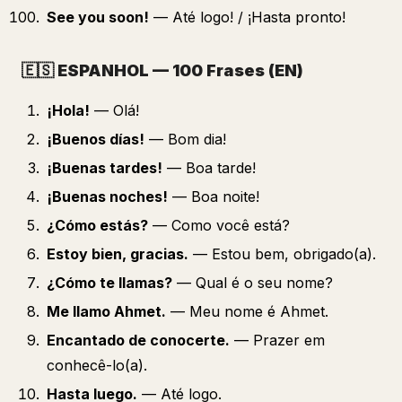
See you soon!
— Até logo! / ¡Hasta pronto!
🇪🇸
ESPANHOL — 100 Frases (EN)
¡Hola!
— Olá!
¡Buenos días!
— Bom dia!
¡Buenas tardes!
— Boa tarde!
¡Buenas noches!
— Boa noite!
¿Cómo estás?
— Como você está?
Estoy bien, gracias.
— Estou bem, obrigado(a).
¿Cómo te llamas?
— Qual é o seu nome?
Me llamo Ahmet.
— Meu nome é Ahmet.
Encantado de conocerte.
— Prazer em
conhecê-lo(a).
Hasta luego.
— Até logo.