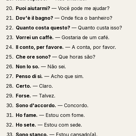
Puoi aiutarmi?
— Você pode me ajudar?
Dov'è il bagno?
— Onde fica o banheiro?
Quanto costa questo?
— Quanto custa isso?
Vorrei un caffè.
— Gostaria de um café.
Il conto, per favore.
— A conta, por favor.
Che ore sono?
— Que horas são?
Non lo so.
— Não sei.
Penso di sì.
— Acho que sim.
Certo.
— Claro.
Forse.
— Talvez.
Sono d'accordo.
— Concordo.
Ho fame.
— Estou com fome.
Ho sete.
— Estou com sede.
Sono stanco.
— Estou cansado(a).