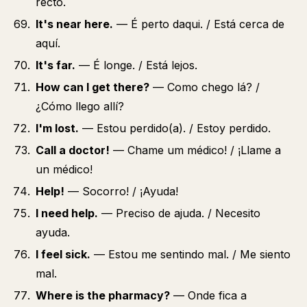
recto.
It's near here.
— É perto daqui. / Está cerca de
aquí.
It's far.
— É longe. / Está lejos.
How can I get there?
— Como chego lá? /
¿Cómo llego allí?
I'm lost.
— Estou perdido(a). / Estoy perdido.
Call a doctor!
— Chame um médico! / ¡Llame a
un médico!
Help!
— Socorro! / ¡Ayuda!
I need help.
— Preciso de ajuda. / Necesito
ayuda.
I feel sick.
— Estou me sentindo mal. / Me siento
mal.
Where is the pharmacy?
— Onde fica a