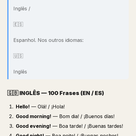
Inglês /
🇪🇸
Espanhol. Nos outros idiomas:
🇺🇸
Inglês
🇬🇧
INGLÊS — 100 Frases (EN / ES)
Hello!
— Olá! / ¡Hola!
Good morning!
— Bom dia! / ¡Buenos días!
Good evening!
— Boa tarde! / ¡Buenas tardes!
Good night!
— Boa noite! / ¡Buenas noches!