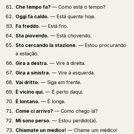
Che tempo fa?
— Como está o tempo?
Oggi fa caldo.
— Está quente hoje.
Fa freddo.
— Está frio.
Sta piovendo.
— Está chovendo.
Sto cercando la stazione.
— Estou procurando
a estação.
Gira a destra.
— Vire à direita.
Gira a sinistra.
— Vire à esquerda.
Vai dritto.
— Siga em frente.
È vicino qui.
— É perto daqui.
È lontano.
— É longe.
Come ci arrivo?
— Como chego lá?
Mi sono perso.
— Estou perdido(a).
Chiamate un medico!
— Chame um médico!