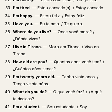
I'm tired.
— Estou cansado(a). / Estoy cansado.
I'm happy.
— Estou feliz. / Estoy feliz.
I love you.
— Eu te amo. / Te quiero.
Where do you live?
— Onde você mora? /
¿Dónde vives?
I live in Tirana.
— Moro em Tirana. / Vivo en
Tirana.
How old are you?
— Quantos anos você tem? /
¿Cuántos años tienes?
I'm twenty years old.
— Tenho vinte anos. /
Tengo veinte años.
What do you do?
— O que você faz? / ¿A qué
te dedicas?
I'm a student.
— Sou estudante. / Soy