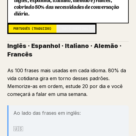
inglês, espanhol, italiano, alemão e francês,
cobrindo 80% das necessidades de conversação
Blog
diária.
Atualizações
PORTUGUÊS (TRADUZIDO)
TURCO (ORIGINAL)
Inglês · Espanhol · Italiano · Alemão ·
Francês
As 100 frases mais usadas em cada idioma. 80% da
vida cotidiana gira em torno desses padrões.
Memorize-as em ordem, estude 20 por dia e você
começará a falar em uma semana.
Ao lado das frases em inglês:
🇺🇸