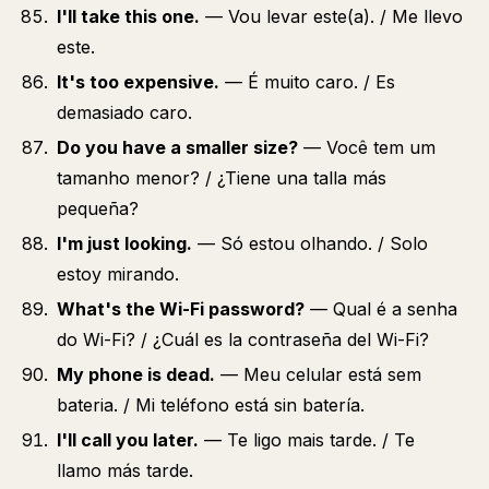
I'll take this one.
— Vou levar este(a). / Me llevo
este.
It's too expensive.
— É muito caro. / Es
demasiado caro.
Do you have a smaller size?
— Você tem um
tamanho menor? / ¿Tiene una talla más
pequeña?
I'm just looking.
— Só estou olhando. / Solo
estoy mirando.
What's the Wi-Fi password?
— Qual é a senha
do Wi-Fi? / ¿Cuál es la contraseña del Wi-Fi?
My phone is dead.
— Meu celular está sem
bateria. / Mi teléfono está sin batería.
I'll call you later.
— Te ligo mais tarde. / Te
llamo más tarde.