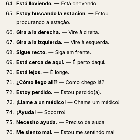
Está lloviendo.
— Está chovendo.
Estoy buscando la estación.
— Estou
procurando a estação.
Gira a la derecha.
— Vire à direita.
Gira a la izquierda.
— Vire à esquerda.
Sigue recto.
— Siga em frente.
Está cerca de aquí.
— É perto daqui.
Está lejos.
— É longe.
¿Cómo llego allí?
— Como chego lá?
Estoy perdido.
— Estou perdido(a).
¡Llame a un médico!
— Chame um médico!
¡Ayuda!
— Socorro!
Necesito ayuda.
— Preciso de ajuda.
Me siento mal.
— Estou me sentindo mal.