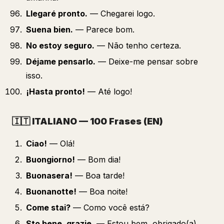
Llegaré pronto.
— Chegarei logo.
Suena bien.
— Parece bom.
No estoy seguro.
— Não tenho certeza.
Déjame pensarlo.
— Deixe-me pensar sobre
isso.
¡Hasta pronto!
— Até logo!
🇮🇹
ITALIANO — 100 Frases (EN)
Ciao!
— Olá!
Buongiorno!
— Bom dia!
Buonasera!
— Boa tarde!
Buonanotte!
— Boa noite!
Come stai?
— Como você está?
Sto bene, grazie.
— Estou bem, obrigado(a).