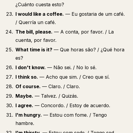
¿Cuánto cuesta esto?
I would like a coffee.
— Eu gostaria de um café.
/ Querría un café.
The bill, please.
— A conta, por favor. / La
cuenta, por favor.
What time is it?
— Que horas são? / ¿Qué hora
es?
I don't know.
— Não sei. / No lo sé.
I think so.
— Acho que sim. / Creo que sí.
Of course.
— Claro. / Claro.
Maybe.
— Talvez. / Quizás.
I agree.
— Concordo. / Estoy de acuerdo.
I'm hungry.
— Estou com fome. / Tengo
hambre.
I'm thirsty.
— Estou com sede. / Tengo sed.