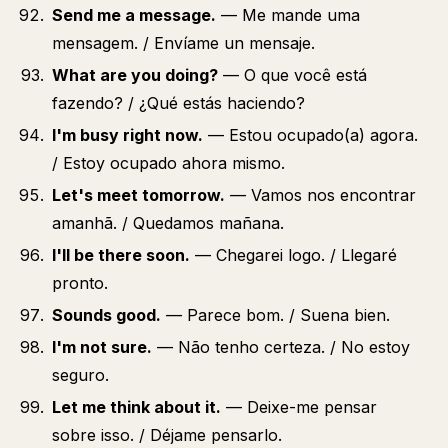
Send me a message.
— Me mande uma
mensagem. / Envíame un mensaje.
What are you doing?
— O que você está
fazendo? / ¿Qué estás haciendo?
I'm busy right now.
— Estou ocupado(a) agora.
/ Estoy ocupado ahora mismo.
Let's meet tomorrow.
— Vamos nos encontrar
amanhã. / Quedamos mañana.
I'll be there soon.
— Chegarei logo. / Llegaré
pronto.
Sounds good.
— Parece bom. / Suena bien.
I'm not sure.
— Não tenho certeza. / No estoy
seguro.
Let me think about it.
— Deixe-me pensar
sobre isso. / Déjame pensarlo.