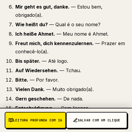
Mir geht es gut, danke.
— Estou bem,
obrigado(a).
Wie heißt du?
— Qual é o seu nome?
Ich heiße Ahmet.
— Meu nome é Ahmet.
Freut mich, dich kennenzulernen.
— Prazer em
conhecê-lo(a).
Bis später.
— Até logo.
Auf Wiedersehen.
— Tchau.
Bitte.
— Por favor.
Vielen Dank.
— Muito obrigado(a).
Gern geschehen.
— De nada.
Entschuldigung.
— Com licença.
Es tut mir leid.
— Desculpe.
LEITURA PROFUNDA COM IA
SALVAR COM UM CLIQUE
Ja, natürlich.
— Sim, claro.