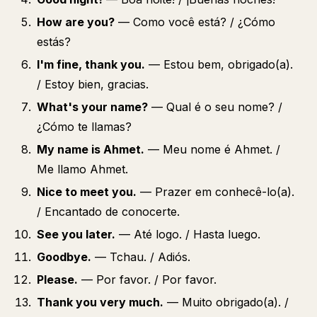
How are you?
— Como você está? / ¿Cómo
estás?
I'm fine, thank you.
— Estou bem, obrigado(a).
/ Estoy bien, gracias.
What's your name?
— Qual é o seu nome? /
¿Cómo te llamas?
My name is Ahmet.
— Meu nome é Ahmet. /
Me llamo Ahmet.
Nice to meet you.
— Prazer em conhecê-lo(a).
/ Encantado de conocerte.
See you later.
— Até logo. / Hasta luego.
Goodbye.
— Tchau. / Adiós.
Please.
— Por favor. / Por favor.
Thank you very much.
— Muito obrigado(a). /