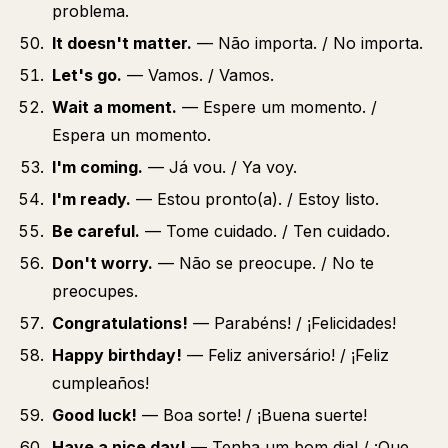
problema.
It doesn't matter.
— Não importa. / No importa.
Let's go.
— Vamos. / Vamos.
Wait a moment.
— Espere um momento. /
Espera un momento.
I'm coming.
— Já vou. / Ya voy.
I'm ready.
— Estou pronto(a). / Estoy listo.
Be careful.
— Tome cuidado. / Ten cuidado.
Don't worry.
— Não se preocupe. / No te
preocupes.
Congratulations!
— Parabéns! / ¡Felicidades!
Happy birthday!
— Feliz aniversário! / ¡Feliz
cumpleaños!
Good luck!
— Boa sorte! / ¡Buena suerte!
Have a nice day!
— Tenha um bom dia! / ¡Que