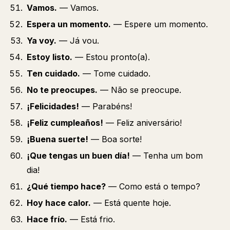
Vamos.
— Vamos.
Espera un momento.
— Espere um momento.
Ya voy.
— Já vou.
Estoy listo.
— Estou pronto(a).
Ten cuidado.
— Tome cuidado.
No te preocupes.
— Não se preocupe.
¡Felicidades!
— Parabéns!
¡Feliz cumpleaños!
— Feliz aniversário!
¡Buena suerte!
— Boa sorte!
¡Que tengas un buen día!
— Tenha um bom
dia!
¿Qué tiempo hace?
— Como está o tempo?
Hoy hace calor.
— Está quente hoje.
Hace frío.
— Está frio.