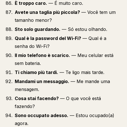
È troppo caro.
— É muito caro.
Avete una taglia più piccola?
— Você tem um
tamanho menor?
Sto solo guardando.
— Só estou olhando.
Qual è la password del Wi-Fi?
— Qual é a
senha do Wi-Fi?
Il mio telefono è scarico.
— Meu celular está
sem bateria.
Ti chiamo più tardi.
— Te ligo mais tarde.
Mandami un messaggio.
— Me mande uma
mensagem.
Cosa stai facendo?
— O que você está
fazendo?
Sono occupato adesso.
— Estou ocupado(a)
agora.