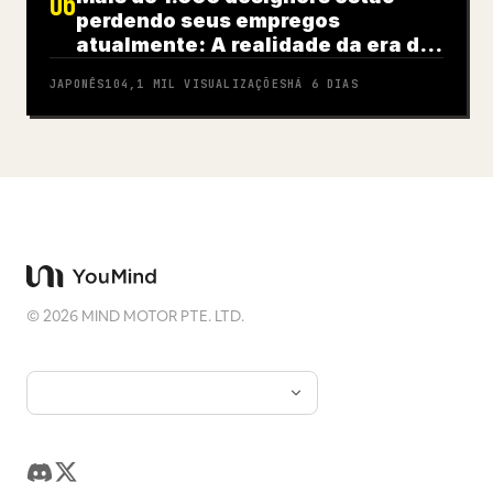
06
perdendo seus empregos
atualmente: A realidade da era da
IA
JAPONÊS
104,1 MIL
VISUALIZAÇÕES
HÁ 6 DIAS
©
2026
MIND MOTOR PTE. LTD.