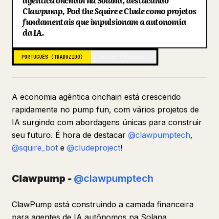
agêntica onchain na Solana, destacando
Clawpump, Pod the Squire e Clude como projetos
Blog
fundamentais que impulsionam a autonomia
da IA.
Atualizações
PORTUGUÊS (TRADUZIDO)
INGLÊS (ORIGINAL)
A economia agêntica onchain está crescendo
rapidamente no pump fun, com vários projetos de
IA surgindo com abordagens únicas para construir
seu futuro. É hora de destacar
@clawpumptech
,
@squire_bot
e
@cludeproject
!
Clawpump -
@clawpumptech
ClawPump está construindo a camada financeira
para agentes de IA autônomos na Solana,