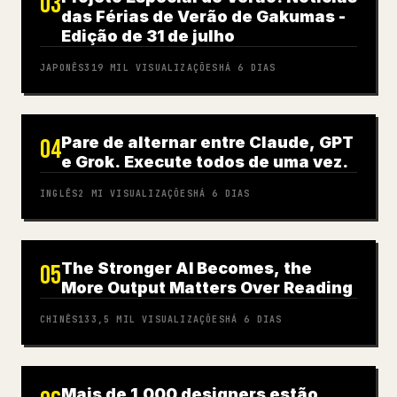
03
das Férias de Verão de Gakumas -
Edição de 31 de julho
JAPONÊS
319 MIL
VISUALIZAÇÕES
HÁ 6 DIAS
Pare de alternar entre Claude, GPT
04
e Grok. Execute todos de uma vez.
INGLÊS
2 MI
VISUALIZAÇÕES
HÁ 6 DIAS
The Stronger AI Becomes, the
05
More Output Matters Over Reading
CHINÊS
133,5 MIL
VISUALIZAÇÕES
HÁ 6 DIAS
Mais de 1.000 designers estão