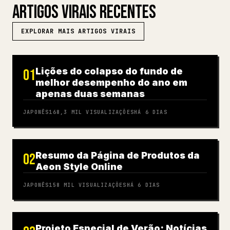
ARTIGOS VIRAIS RECENTES
EXPLORAR MAIS ARTIGOS VIRAIS
Lições do colapso do fundo de
01
melhor desempenho do ano em
apenas duas semanas
JAPONÊS
168,3 MIL
VISUALIZAÇÕES
HÁ 6 DIAS
Resumo da Página de Produtos da
02
Aeon Style Online
JAPONÊS
158 MIL
VISUALIZAÇÕES
HÁ 6 DIAS
Projeto Especial de Verão: Notícias