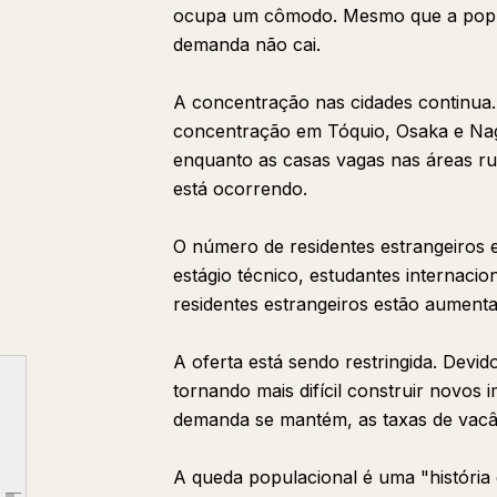
ocupa um cômodo. Mesmo que a popul
demanda não cai.
A concentração nas cidades continua.
concentração em Tóquio, Osaka e Na
enquanto as casas vagas nas áreas ru
está ocorrendo.
O número de residentes estrangeiros 
estágio técnico, estudantes internacion
residentes estrangeiros estão aumen
A oferta está sendo restringida. Devi
Se você não fizer nada, chegará o dia em que não terá onde morar.
tornando mais difícil construir novos 
Capítulo 1: Quem não consegue comprar está migrando para o mercado de aluguel
demanda se mantém, as taxas de vacâ
Capítulo 2: Por que os aluguéis estão subindo apesar da população estar encolhendo?
A queda populacional é uma "história
Capítulo 3: As taxas de vacância estão caindo. Uma era está chegando em que você não conseguirá alugar nem se quiser.