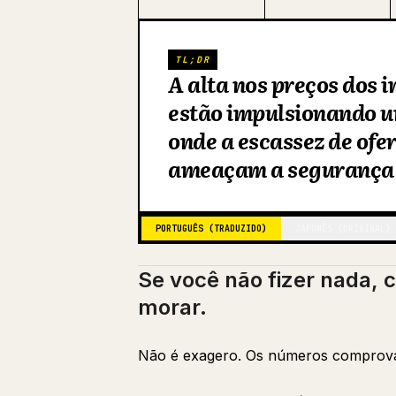
TL;DR
A alta nos preços dos 
estão impulsionando um
onde a escassez de ofe
ameaçam a segurança 
PORTUGUÊS (TRADUZIDO)
JAPONÊS (ORIGINAL)
Se você não fizer nada, 
morar.
Não é exagero. Os números comprova