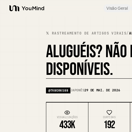
Visão Geral
YouMind
𝕏 RASTREAMENTO DE ARTIGOS VIRAIS
/
A
ALUGUÉIS? NÃO
DISPONÍVEIS.
JAPONÊS
29 DE MAI. DE 2026
@
TKWORKS88
VISUALIZAÇÕES
CURTIDAS
433K
192