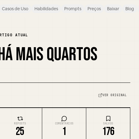
Casos de Uso
Habilidades
Prompts
Preços
Baixar
Blog
RTIGO ATUAL
 HÁ MAIS QUARTOS
VER ORIGINAL
REPOSTS
COMENTÁRIOS
SALVOS
25
1
176