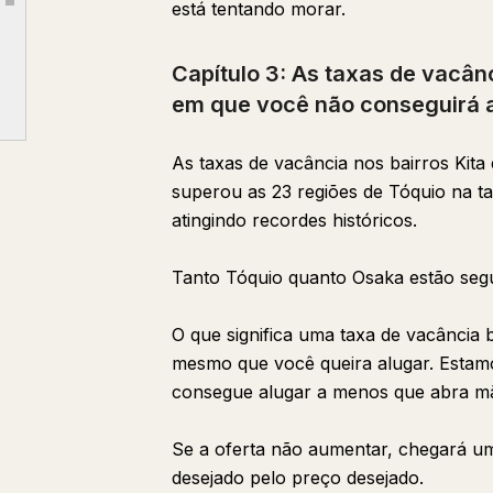
está tentando morar.
Article outline
Capítulo 4: Os aumentos de aluguel são o padrão do setor
Capítulo 5: A realidade de não conseguir alugar na velhice
Capítulo 3: As taxas de vacâ
Capítulo 6: Se não fizermos nada, o Japão vai ficar assim
em que você não conseguirá a
Capítulo 7: Então, o que você deve fazer agora?
Capítulo 8: Escolher alugar é correto. Mas não fazer nada não é.
As taxas de vacância nos bairros Kit
superou as 23 regiões de Tóquio na ta
atingindo recordes históricos.
Tanto Tóquio quanto Osaka estão seg
O que significa uma taxa de vacância 
mesmo que você queira alugar. Esta
consegue alugar a menos que abra m
Se a oferta não aumentar, chegará u
desejado pelo preço desejado.