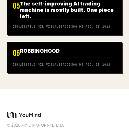
The self-improving AI trading
05
machine is mostly built. One piece
left.
INGLÊS
178,3 MIL
VISUALIZAÇÕES
06 DE AGO. DE 2026
ROBBINGHOOD
06
INGLÊS
291,2 MIL
VISUALIZAÇÕES
06 DE AGO. DE 2026
©
2026
MIND MOTOR PTE. LTD.