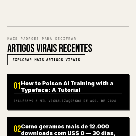
𝕏
MAIS PADRÕES PARA DECIFRAR
ARTIGOS VIRAIS RECENTES
EXPLORAR MAIS ARTIGOS VIRAIS
How to Poison AI Training with a
01
Typeface: A Tutorial
INGLÊS
399,6 MIL
VISUALIZAÇÕES
06 DE AGO. DE 2026
Como geramos mais de 12.000
02
downloads com US$ 0 — 30 dias,