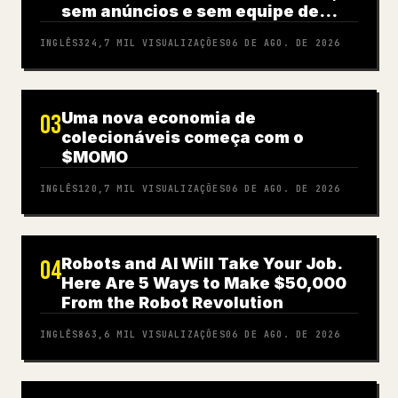
sem anúncios e sem equipe de
UGC (guia completo)
INGLÊS
324,7 MIL
VISUALIZAÇÕES
06 DE AGO. DE 2026
Uma nova economia de
03
colecionáveis começa com o
$MOMO
INGLÊS
120,7 MIL
VISUALIZAÇÕES
06 DE AGO. DE 2026
Robots and AI Will Take Your Job.
04
Here Are 5 Ways to Make $50,000
From the Robot Revolution
INGLÊS
863,6 MIL
VISUALIZAÇÕES
06 DE AGO. DE 2026