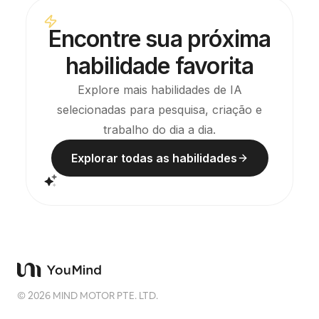
cotidiano espalhados e a frase escrita à mão.
caber no q
Perfeita para usar em qualquer publicação.
você demora
Encontre sua próxima
científica,
qualquer t
habilidade favorita
atmosfera. Ideal para capas de livros, papéis d
parede e il
Explore mais habilidades de IA
selecionadas para pesquisa, criação e
trabalho do dia a dia.
Explorar todas as habilidades
©
2026
MIND MOTOR PTE. LTD.