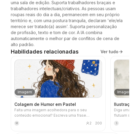
uma sala de edição. Suporta trabalhadores braçais e 
trabalhadores intelectuais/criativos. As pessoas usam 
roupas reais do dia a dia, permanecem em seu próprio 
território e, com uma postura tranquila, declaram 'ele/ela 
merece ser tratado(a) assim'. Suporta personalização 
de profissão, texto e tom de cor. A IA combina 
automaticamente o melhor par de conflitos de cena de 
alto padrão.
Habilidades relacionadas
Ver tudo
Imagem
Imagem
Colagem de Humor em Pastel
Ilustraç
Falta uma imagem acolhedora para o seu
Diga uma fras
conteúdo emocional? Escreva uma frase
flutuam so
marcante ou uma emoção e receba uma
alienígena
2
200
M
S
ilustração terapêutica em pastel de óleo, com
estelas co
personagens desenhados à mão, objetos do
estrelado 