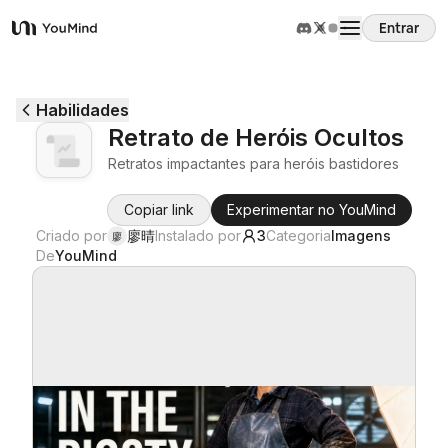
Entrar
YouMind
Visão Geral
Habilidades
Retrato de Heróis Ocultos
Casos de Uso
Retratos impactantes para heróis bastidores
Copiar link
Experimentar no YouMind
Habilidades
Criado por
廖晴
Instalado por
3
Categoria
Imagens
廖
De
YouMind
Prompts
Preços
Baixar