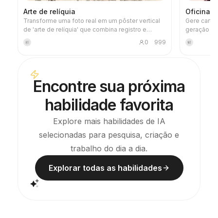
Arte de relíquia
Oficina 
Transforme uma foto real em um pôster vertical
Gere cartõ
de 'arte de relíquia' que combina registro e
geração de
artisticidade: acima, a fotografia original
projeto 'M
0
999
积
鲜
permanece inalterada; abaixo, um espaço de
conformida
papel quente ou de luz discreta comprime um
especificaç
gráfico memorial derivado da foto. Não é uma
imagens e f
ilustração comum ou um pôster decorativo, mas
de verifica
Encontre sua próxima
sim uma extração de relações entre arquitetura,
pode evitar
cidade, água, estradas, escala humana, horizonte
créditos d
habilidade favorita
e luz e sombra, usando poucas manchas de tinta,
imagens.
bordas suavizadas, recortes de respiro e linhas
esparsas, mantendo o sujeito reconhecível
Explore mais habilidades de IA
mesmo em miniatura. A imagem como um todo
selecionadas para pesquisa, criação e
enfatiza uma qualidade silenciosa, contida e de
gravura moderna. As cores são extraídas da
trabalho do dia a dia.
imagem original, principalmente azul-marinho,
preto-tinta, verde-acinzentado, tom de pedra ou
Explorar todas as habilidades
cores quentes de baixa saturação, e, quando
apropriado, um pequeno marcador quente é
adicionado. O título geralmente permanece muito
pequeno, poético e como uma etiqueta de
exposição, sem chamar atenção indevida. Ideal
para criar pôsteres de arte minimalista, séries de