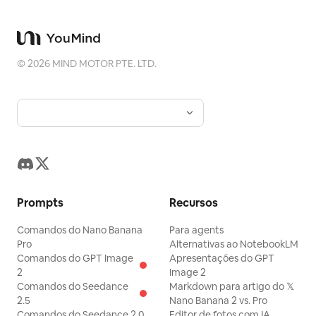
relíquias fotográficas, pôsteres de arquitetura e
cidade, fotografia editorial abstrata, capas de
fotos com estética de galeria e séries visuais
adequadas para divulgação em dispositivos
móveis como o Douyin. O resultado final
©
2026
MIND MOTOR PTE. LTD.
preserva o conteúdo real da foto original e, ao
mesmo tempo, estabelece uma 'marca de
memória' com uma sensação de série estável na
parte inferior, dando a cada foto uma emoção
independente e uma identidade visual
expansível.
Prompts
Recursos
Comandos do Nano Banana
Para agents
Pro
Alternativas ao NotebookLM
Comandos do GPT Image
Apresentações do GPT
2
Image 2
Comandos do Seedance
Markdown para artigo do 𝕏
2.5
Nano Banana 2 vs. Pro
Comandos do Seedance 2.0
Editor de fotos com IA