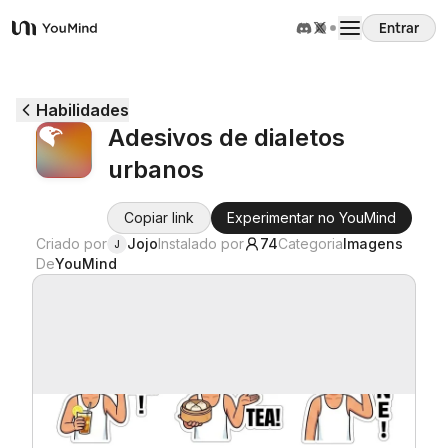
Entrar
YouMind
Visão Geral
Habilidades
Adesivos de dialetos
Casos de Uso
urbanos
Habilidades
Copiar link
Experimentar no YouMind
Criado por
Jojo
Instalado por
74
Categoria
Imagens
J
De
YouMind
Prompts
Preços
Baixar