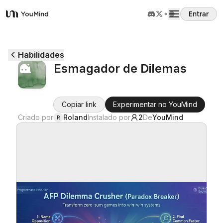
Entrar
YouMind
Visão Geral
Habilidades
Esmagador de Dilemas
Casos de Uso
Copiar link
Experimentar no YouMind
Habilidades
Criado por
Roland
Instalado por
2
De
YouMind
R
Prompts
Preços
Baixar