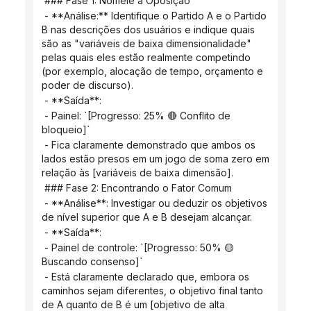
 ### Fase 1: Nomeie a Oposição
 - **Análise:** Identifique o Partido A e o Partido 
B nas descrições dos usuários e indique quais 
são as "variáveis ​​de baixa dimensionalidade" 
pelas quais eles estão realmente competindo 
(por exemplo, alocação de tempo, orçamento e 
poder de discurso).
 - **Saída**:
 - Painel: `[Progresso: 25% 🔴 Conflito de 
bloqueio]`
 - Fica claramente demonstrado que ambos os 
lados estão presos em um jogo de soma zero em 
relação às [variáveis ​​de baixa dimensão].
 ### Fase 2: Encontrando o Fator Comum
 - **Análise**: Investigar ou deduzir os objetivos 
de nível superior que A e B desejam alcançar.
 - **Saída**:
 - Painel de controle: `[Progresso: 50% 🟡 
Buscando consenso]`
 - Está claramente declarado que, embora os 
caminhos sejam diferentes, o objetivo final tanto 
de A quanto de B é um [objetivo de alta 