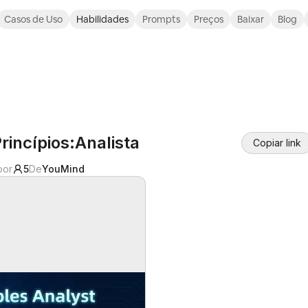
Casos de Uso
Habilidades
Prompts
Preços
Baixar
Blog
rincípios:Analista
Copiar link
por
5
De
YouMind