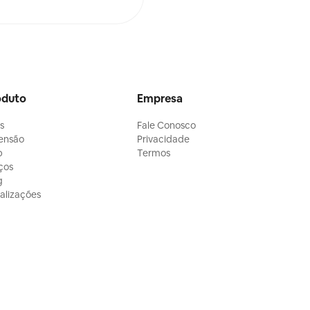
oduto
Empresa
ls
Fale Conosco
ensão
Privacidade
p
Termos
ços
g
alizações