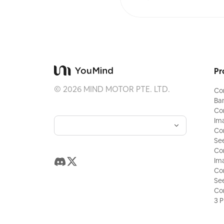
Pr
©
2026
MIND MOTOR PTE. LTD.
Co
Ba
Co
Im
Co
Se
Co
Ima
Co
Se
Co
3 P