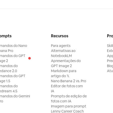
ompts
Recursos
Pr
mandos do Nano
Para agents
Skil
nana Pro
Alternativas ao
Ext
mandos do GPT
NotebookLM
Ap
age 2
Apresentações do
Pre
mandos do
GPT Image 2
Blo
edance 2.0
Markdown para
Atu
mandos do GPT
artigo do 𝕏
ge 1.5
Nano Banana 2 vs. Pro
mandos do
Editor de fotos com
edream 4.5
IA
mandos do Gemini
Prompts de edição de
ro
fotos com IA
Imagem para prompt
Lenny Career Coach