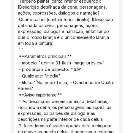
 Terceiro painel (canto inferior esquerdo): 
[Descrição detalhada da cena, personagens, 
ações, expressões, diálogos e narração]
 Quarto painel (canto inferior direito): [Descrição 
detalhada da cena, personagens, ações, 
expressões, diálogos e narração, enfatizando 
que o rótulo laranja é o único elemento laranja 
em toda a pintura]
 ```
 **Parâmetros principais:**
 - modelo: "gemini-3.1-flash-image-preview"
 - proporção_de_aspecto: "16:9"
 - Qualidade: "média"
 - título: "[Nome do Tema] - Quadrinho de Quatro 
Painéis"
 **Aviso importante:**
 1. As descrições devem ser muito detalhadas, 
incluindo a cena, os personagens, as ações, as 
expressões, os balões de diálogo e as 
descrições na parte inferior de cada célula.
 2. A cor laranja é usada apenas para a etiqueta 
da chave na quarta célula; é necessário extremo 