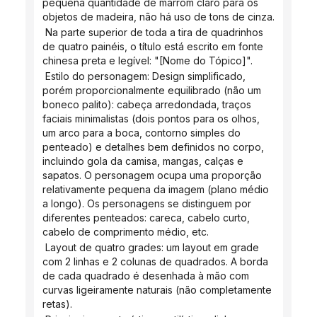
pequena quantidade de marrom claro para os 
objetos de madeira, não há uso de tons de cinza.
 Na parte superior de toda a tira de quadrinhos 
de quatro painéis, o título está escrito em fonte 
chinesa preta e legível: "[Nome do Tópico]".
 Estilo do personagem: Design simplificado, 
porém proporcionalmente equilibrado (não um 
boneco palito): cabeça arredondada, traços 
faciais minimalistas (dois pontos para os olhos, 
um arco para a boca, contorno simples do 
penteado) e detalhes bem definidos no corpo, 
incluindo gola da camisa, mangas, calças e 
sapatos. O personagem ocupa uma proporção 
relativamente pequena da imagem (plano médio 
a longo). Os personagens se distinguem por 
diferentes penteados: careca, cabelo curto, 
cabelo de comprimento médio, etc.
 Layout de quatro grades: um layout em grade 
com 2 linhas e 2 colunas de quadrados. A borda 
de cada quadrado é desenhada à mão com 
curvas ligeiramente naturais (não completamente 
retas).