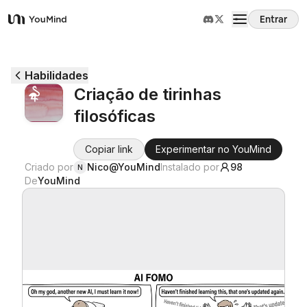
Entrar
YouMind
Visão Geral
Habilidades
Criação de tirinhas
Casos de Uso
filosóficas
Habilidades
Copiar link
Experimentar no YouMind
Criado por
Nico@YouMind
Instalado por
98
N
De
YouMind
Prompts
Preços
Baixar