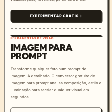
EXPERIMENTAR GRÁTIS
FERRAMENTAS DE VISÃO
IMAGEM PARA
PROMPT
/imagine prompt: cinemati
c, cyberpunk sunset, neon
colors, 8k --v 6.0
Transforme qualquer foto num prompt de
imagem IA detalhado. O conversor gratuito de
imagem para prompt analisa composição, estilo e
iluminação para recriar qualquer visual em
segundos.