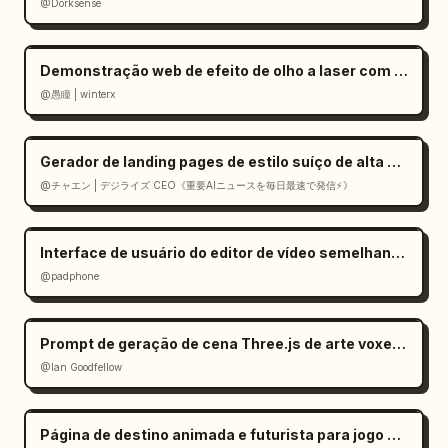
@Dorksense
Demonstração web de efeito de olho a laser com Mediapipe e Three.js
@愚瞳 | winterx
Gerador de landing pages de estilo suíço de alta qualidade em React
@チャエン | デジライズ CEO《重要AIニュースを毎日最速で発信⚡️》
Interface de usuário do editor de vídeo semelhante ao CapCut no Gemini
@padphone
Prompt de geração de cena Three.js de arte voxel a partir de imagem
@Ian Goodfellow
Página de destino animada e futurista para jogo de IA