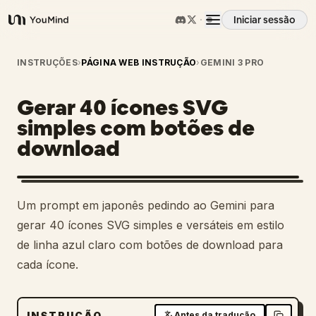
Iniciar sessão
YouMind
Visão geral
INSTRUÇÕES
›
PÁGINA WEB INSTRUÇÃO
›
GEMINI 3 PRO
Gerar 40 ícones SVG
Casos de uso
simples com botões de
download
Habilidades
Prompts
Um prompt em japonês pedindo ao Gemini para
gerar 40 ícones SVG simples e versáteis em estilo
Preços
de linha azul claro com botões de download para
cada ícone.
Transferir
INSTRUÇÃO
Antes da tradução