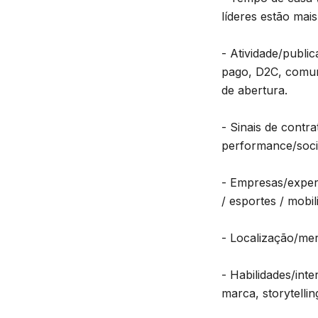
líderes estão mai
- Atividade/publi
pago, D2C, comun
de abertura.
- Sinais de contr
performance/socia
- Empresas/exper
/ esportes / mobil
- Localização/me
- Habilidades/int
marca, storytelli