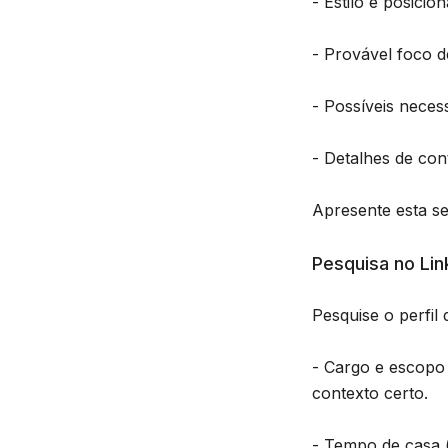
- Estilo e posicio
- Provável foco 
- Possíveis necess
- Detalhes de con
Apresente esta s
Pesquisa no Lin
Pesquise o perfil 
- Cargo e escopo 
contexto certo.
- Tempo de casa 