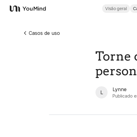
Visão geral
C
YouMind
Casos de uso
Torne 
person
Lynne
L
Publicado 