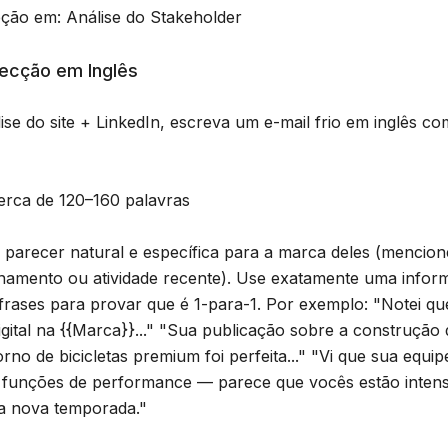
eção em: Análise do Stakeholder
pecção em Inglês
se do site + LinkedIn, escreva um e-mail frio em inglês co
erca de 120–160 palavras
 parecer natural e específica para a marca deles (mencione
onamento ou atividade recente). Use exatamente uma infor
 frases para provar que é 1-para-1. Por exemplo: "Notei q
gital na {{Marca}}..." "Sua publicação sobre a construção
no de bicicletas premium foi perfeita..." "Vi que sua equip
 funções de performance — parece que vocês estão intens
a nova temporada."