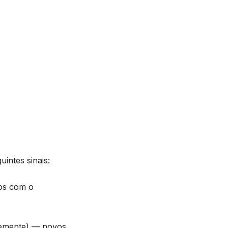
uintes sinais:
los com o
temente) — novos