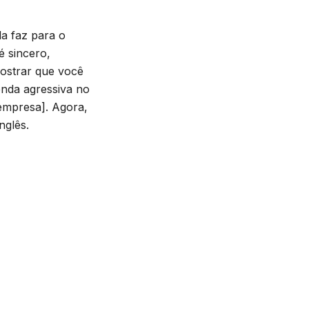
a faz para o
é sincero,
mostrar que você
enda agressiva no
 empresa]. Agora,
nglês.