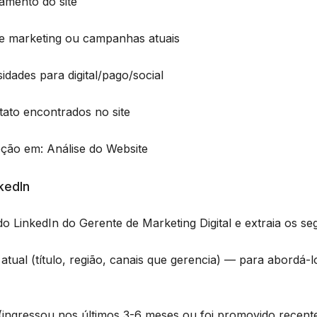
namento do site
de marketing ou campanhas atuais
idades para digital/pago/social
tato encontrados no site
eção em: Análise do Website
kedIn
do LinkedIn do Gerente de Marketing Digital e extraia os seg
atual (título, região, canais que gerencia) — para abordá-
(ingressou nos últimos 3-6 meses ou foi promovido recen