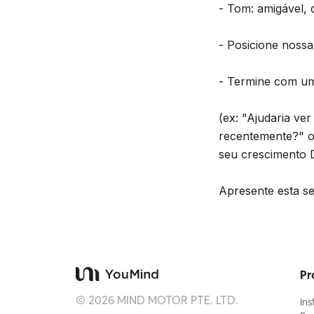
- Tom: amigável, 
- Posicione nossa
- Termine com um
(ex: "Ajudaria v
recentemente?" o
seu crescimento 
Apresente esta se
Pr
©
2026
MIND MOTOR PTE. LTD.
In