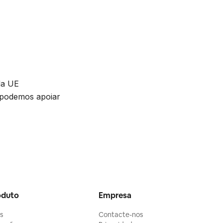
da UE
 podemos apoiar
oduto
Empresa
ls
Contacte-nos