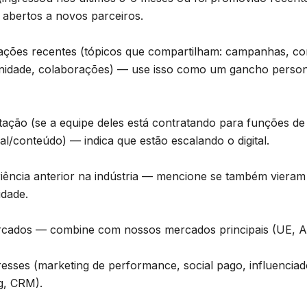
s abertos a novos parceiros.
cações recentes (tópicos que compartilham: campanhas, co
idade, colaborações) — use isso como um gancho persona
atação (se a equipe deles está contratando para funções de
l/conteúdo) — indica que estão escalando o digital.
iência anterior na indústria — mencione se também vieram
idade.
rcados — combine com nossos mercados principais (UE, A
eresses (marketing de performance, social pago, influencia
ng, CRM).