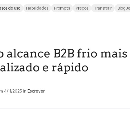
asos de uso
Habilidades
Prompts
Preços
Transferir
Blogu
o alcance B2B frio mais
alizado e rápido
em
4/11/2025
in
Escrever