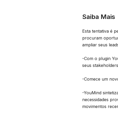
Saiba Mais
Esta tentativa é 
procuram oportun
ampliar seus lead
-Com o plugin You
seus stakeholder
-Comece um novo C
-YouMind sintetiz
necessidades prov
movimentos recen