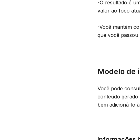
-O resultado é u
valor ao foco atua
-Você mantém cont
que você passou 
Modelo de 
Você pode consult
conteúdo gerado e
bem adicioná-lo à
Informações 