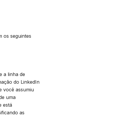
m os seguintes
 a linha de
mação do LinkedIn
ue você assumiu
 de uma
e está
ificando as