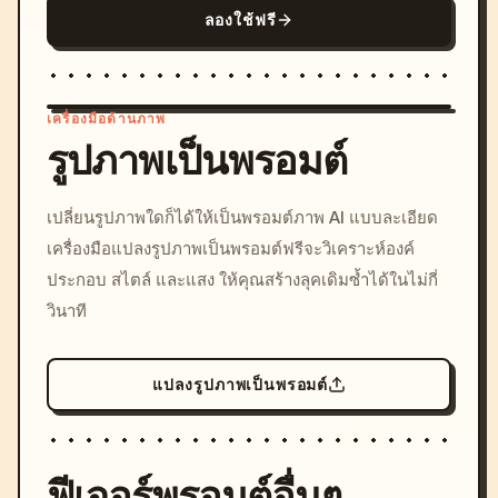
ลองใช้ฟรี
เครื่องมือด้านภาพ
รูปภาพเป็นพรอมต์
/imagine prompt: cinemati
เปลี่ยนรูปภาพใดก็ได้ให้เป็นพรอมต์ภาพ AI แบบละเอียด
c, cyberpunk sunset, neon
เครื่องมือแปลงรูปภาพเป็นพรอมต์ฟรีจะวิเคราะห์องค์
colors, 8k --v 6.0
ประกอบ สไตล์ และแสง ให้คุณสร้างลุคเดิมซ้ำได้ในไม่กี่
วินาที
แปลงรูปภาพเป็นพรอมต์
ฟีเจอร์พรอมต์อื่นๆ