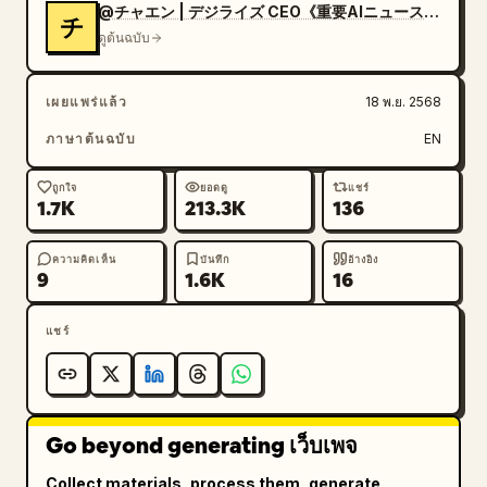
@チャエン | デジライズ CEO《重要AIニュースを毎日最速で発信⚡️》
チ
ดูต้นฉบับ
เผยแพร่แล้ว
18 พ.ย. 2568
ภาษาต้นฉบับ
EN
ถูกใจ
ยอดดู
แชร์
1.7K
213.3K
136
ความคิดเห็น
บันทึก
อ้างอิง
9
1.6K
16
แชร์
Go beyond generating เว็บเพจ
Collect materials, process them, generate