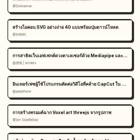
@Dorksense
สร้างไอคอน SVG อย่างง่าย 40 แบบพร้อมปุ่มดาวน์โหลด
@KAWAI
การสาธิตเว็บเอฟเฟกต์ดวงตาเลเซอร์ด้วย Mediapipe และ Three.js
@愚瞳 | winterx
อินเทอร์เฟซผู้ใช้โปรแกรมตัดต่อวิดีโอที่คล้าย CapCut ใน Gemini
@padphone
การสร้างพรอมต์ฉาก Voxel art threejs จากรูปภาพ
@Ian Goodfellow