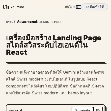
ลงชื่อเข้าใช้
YouMind
ภาพรวม
พรอมต์
›
เว็บเพจ พรอมต์
›
GEMINI 3 PRO
เครื่องมือสร้าง Landing Page
กรณีการใช้งาน
สไตล์สวิสระดับไฮเอนด์ใน
React
ทักษะ
พรอมต์
ข้อความแจ้งภาษาอังกฤษที่สั่งให้ Gemini สร้างแลนดิ้งเพจ
สไตล์ Swiss modern ระดับไฮเอนด์ ในรูปแบบ React
ราคา
component ไฟล์เดียว โดยปฏิบัติตามข้อกำหนดที่เข้มงวด
และใช้แนวคิด Swiss modern และ bento layout
ดาวน์โหลด
พรอมต์
ก่อนแปล