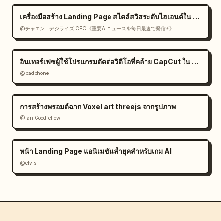
เครื่องมือสร้าง Landing Page สไตล์สวิสระดับไฮเอนด์ใน React
@チャエン | デジライズ CEO《重要AIニュースを毎日最速で発信⚡️》
อินเทอร์เฟซผู้ใช้โปรแกรมตัดต่อวิดีโอที่คล้าย CapCut ใน Gemini
@padphone
การสร้างพรอมต์ฉาก Voxel art threejs จากรูปภาพ
@Ian Goodfellow
หน้า Landing Page แอนิเมชันล้ำยุคสำหรับเกม AI
@elvis