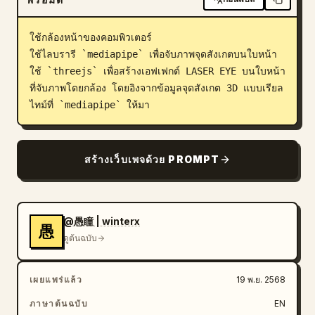
บล็อก
ใช้กล้องหน้าของคอมพิวเตอร์

ใช้ไลบรารี `mediapipe` เพื่อจับภาพจุดสังเกตบนใบหน้า

อัปเดต
ใช้ `threejs` เพื่อสร้างเอฟเฟกต์ LASER EYE บนใบหน้า
ที่จับภาพโดยกล้อง โดยอิงจากข้อมูลจุดสังเกต 3D แบบเรียล
ไทม์ที่ `mediapipe` ให้มา
สร้างเว็บเพจด้วย PROMPT
@愚瞳 | winterx
愚
ดูต้นฉบับ
เผยแพร่แล้ว
19 พ.ย. 2568
ภาษาต้นฉบับ
EN