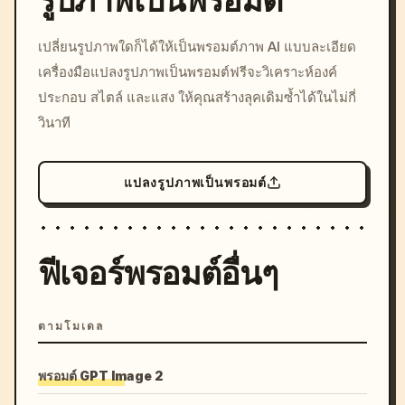
รูปภาพเป็นพรอมต์
/imagine prompt: cinemati
เปลี่ยนรูปภาพใดก็ได้ให้เป็นพรอมต์ภาพ AI แบบละเอียด
c, cyberpunk sunset, neon
เครื่องมือแปลงรูปภาพเป็นพรอมต์ฟรีจะวิเคราะห์องค์
colors, 8k --v 6.0
ประกอบ สไตล์ และแสง ให้คุณสร้างลุคเดิมซ้ำได้ในไม่กี่
วินาที
แปลงรูปภาพเป็นพรอมต์
ฟีเจอร์พรอมต์อื่นๆ
ตามโมเดล
พรอมต์ GPT Image 2