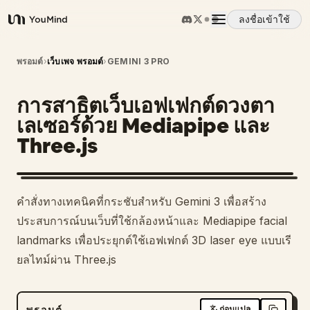
ลงชื่อเข้าใช้
YouMind
ภาพรวม
พรอมต์
›
เว็บเพจ พรอมต์
›
GEMINI 3 PRO
การสาธิตเว็บเอฟเฟกต์ดวงตา
กรณีการใช้งาน
เลเซอร์ด้วย Mediapipe และ
Three.js
ทักษะ
พรอมต์
คำสั่งทางเทคนิคที่กระชับสำหรับ Gemini 3 เพื่อสร้าง
ประสบการณ์บนเว็บที่ใช้กล้องหน้าและ Mediapipe facial
ราคา
landmarks เพื่อประยุกต์ใช้เอฟเฟกต์ 3D laser eye แบบเรี
ยลไทม์ผ่าน Three.js
ดาวน์โหลด
พรอมต์
ก่อนแปล