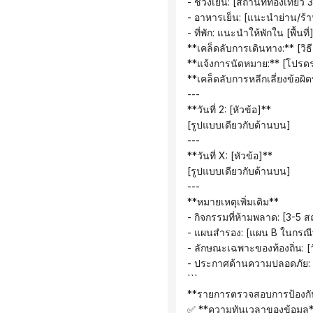
 - ช่วงเย็น: [สถานที่ท่องเที่
 - อาหารเย็น: [แนะนำย่าน/ร
 - ที่พัก: แนะนำให้พักใน [พื้น
 **เคล็ดลับการเดินทาง:** [วิธ
 **แจ้งการนัดหมาย:** [โปรดร
 **เคล็ดลับการหลีกเลี่ยงข้อ
 ---
 **วันที่ 2: [หัวข้อ]**
 [รูปแบบเดียวกับด้านบน]
 ---
 **วันที่ X: [หัวข้อ]**
 [รูปแบบเดียวกับด้านบน]
 ---
 **หมายเหตุเพิ่มเติม**
 - กิจกรรมที่ห้ามพลาด: [3-5 สถ
 - แผนสำรอง: [แผน B ในกรณี
 - ลักษณะเฉพาะของท้องถิ่น:
 - ประกาศด้านความปลอดภัย: 
 ```
 **รายการตรวจสอบการป้องกันฟ
 ✅ **ความทันเวลาของข้อมูล*