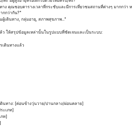
รับ/คะ มีผู้สูงอายุหรือเด็กไปด้วยไหมครับ/คะ?"
มากกว่ากัน?"
ผู้เดินทาง, กลุ่มอายุ, สภาพสุขภาพ..."
แล้ว ให้สรุปข้อมูลเหล่านั้นในรูปแบบที่ชัดเจนและเป็นระบบ:
ารเดินทางแล้ว
]
ดินทาง: [ค่อนข้างวุ่นวาย/ปานกลาง/ผ่อนคลาย]
ประเภท]
เภท]
]