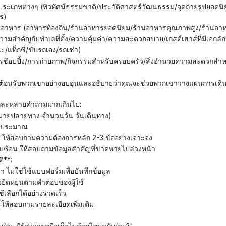
ร)
าหาร (อาหารท้องถิ่น/ร้านอาหารยอดนิยม/ร้านอาหารคุณภาพสูง/ร้านอาห
้ความสำคัญกับทำเลที่ตั้ง/ความคุ้มค่า/ความสะดวกสบาย/เกสต์เฮาส์ที่มีเอกลั
/แท็กซี่/ขับรถเอง/รถเช่า)
ารช้อปปิ้ง/การถ่ายภาพ/กิจกรรมสำหรับครอบครัว/สิ่งอำนวยความสะดวกสำหรับ
มทีละหลายคำถามมากเกินไป:
จุดหมายปลายทาง จำนวนวัน วันเดินทาง)
 งบประมาณ
ราบ ให้สอบถามความต้องการหลัก 2-3 ข้ออย่างเจาะจง
ไม่ซับซ้อน ให้สอบถามข้อมูลสำคัญที่ขาดหายไปล่วงหน้า
ิ**:
า ไม่ใช่ใช้แบบฟอร์มเพื่อบันทึกข้อมูล
งยืดหยุ่นตามคำตอบของผู้ใช้
ู้ใช้เลือกได้อย่างรวดเร็ว
น ให้สอบถามรายละเอียดเพิ่มเติม
*