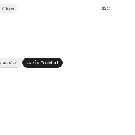
อัปเดต
ัดลอกลิงก์
ลองใน YouMind