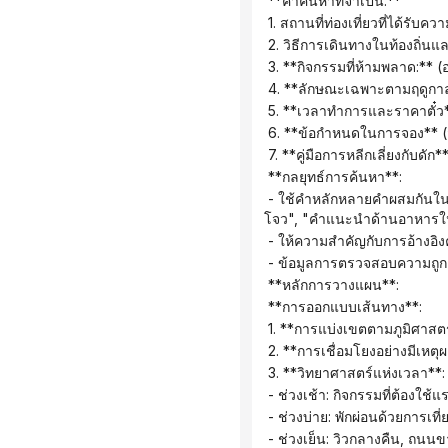
 **คำค้นหาที่จำเป็น:**
 1. สถานที่ท่องเที่ยวที่ได้
 2. วิธีการเดินทางในท้องถิ่
 3. **กิจกรรมที่ห้ามพลาด:** 
 4. **ลักษณะเฉพาะตามฤดูกา
 5. **เวลาทำการและราคาตั๋ว**
 6. **ข้อกำหนดในการจอง** (สถ
 7. **คู่มือการหลีกเลี่ยงกับดัก
 **กลยุทธ์การค้นหา**:
 - ใช้คำหลักหลายคำผสมกันในการค้นหา (เช่น "แผนการเดินทาง 3 วันในหางโจว ปี 2025", "สถานที่ท่องเที่ยวที่ห้ามพลาดล่าสุดในหาง
โจว", "คำแนะนำด้านอาหารใน
 - ให้ความสำคัญกับการอ้างอิงค
 - ข้อมูลการตรวจสอบความถูก
 **หลักการวางแผน**:
 **การออกแบบเส้นทาง**:
 1. **การแบ่งเขตตามภูมิศาสตร์
 2. **การเชื่อมโยงอย่างมีเห
 3. **วิทยาศาสตร์แห่งเวลา**:
 - ช่วงเช้า: กิจกรรมที่ต้องใช
 - ช่วงบ่าย: พักผ่อนด้วยการเท
 - ช่วงเย็น: วิวกลางคืน, ถน