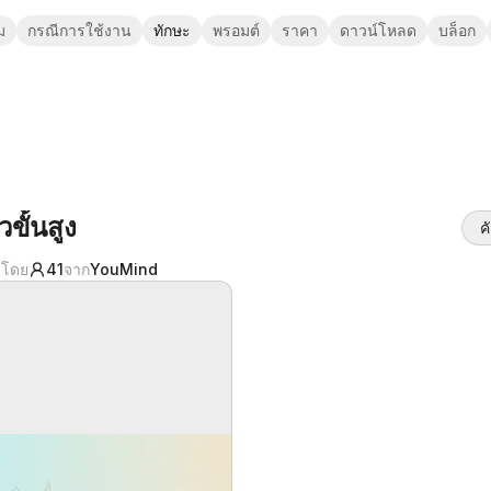
ม
กรณีการใช้งาน
ทักษะ
พรอมต์
ราคา
ดาวน์โหลด
บล็อก
ยวขั้นสูง
ค
้งโดย
41
จาก
YouMind