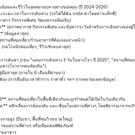
รับความนิยมและรีวิวในจุดหมายปลายทางของคุณ (ปี 2024-2026)
นและระยะเวลาในการเดินทาง (รถไฟใต้ดิน รถบัส ค่าโดยสารแท็กซี่)
(อาหาร กิจกรรมพิเศษ วัฒนธรรมท้องถิ่น)
ล** (สภาพอากาศ กิจกรรมพิเศษ และข้อควรระวังสำหรับการเดินทางของผู้ใ
 (ข้อมูลล่าสุด)
านที่ท่องเที่ยว/ร้านอาหารที่ต้องจองล่วงหน้า)
** (กลโกงนักท่องเที่ยว, รีวิวเชิงลบล่าสุด)
หางโจวจากคนท้องถิ่น")
ู่มือล่าสุด (ภายใน 6 เดือนที่ผ่านมา)
ต้อง (การยืนยันเวลาทำการ ราคาตั๋ว ฯลฯ จากหลายแหล่งข้อมูล)
**: สถานที่ท่องเที่ยวในพื้นที่เดียวกันจะถูกกำหนดให้เปิดในวันเดียวกัน
ตุผล:** หลีกเลี่ยงการย้อนกลับ และเชื่อมโยงสถานที่ต่างๆ โดยพิจารณาจากบร
้แรงกายสูง (ปีนเขา, พื้นที่ชมวิวขนาดใหญ่)
ี่ยวชมสถานที่ต่างๆ หรือเยี่ยมชมพิพิธภัณฑ์
นขายอาหาร