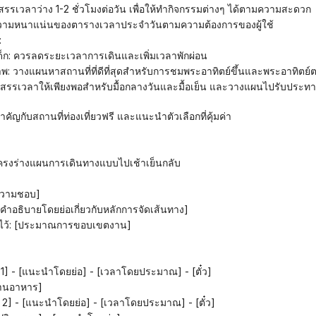
จัดสรรเวลาว่าง 1-2 ชั่วโมงต่อวัน เพื่อให้ทำกิจกรรมต่างๆ ได้ตามความสะดวก
ับความหนาแน่นของตารางเวลาประจำวันตามความต้องการของผู้ใช้
:
รือเด็ก: ควรลดระยะเวลาการเดินและเพิ่มเวลาพักผ่อน
ยภาพ: วางแผนหาสถานที่ที่ดีที่สุดสำหรับการชมพระอาทิตย์ขึ้นและพระอาทิตย์
ัญกับสถานที่ท่องเที่ยวฟรี และแนะนำตัวเลือกที่คุ้มค่า
ครงร่างแผนการเดินทางแบบไปเช้าเย็นกลับ
มความชอบ]
ุด: [คำอธิบายโดยย่อเกี่ยวกับหลักการจัดเส้นทาง]
์ไว้: [ประมาณการขอบเขตงาน]
วที่ 1] - [แนะนำโดยย่อ] - [เวลาโดยประมาณ] - [ตั๋ว]
ร้านอาหาร]
ยวที่ 2] - [แนะนำโดยย่อ] - [เวลาโดยประมาณ] - [ตั๋ว]