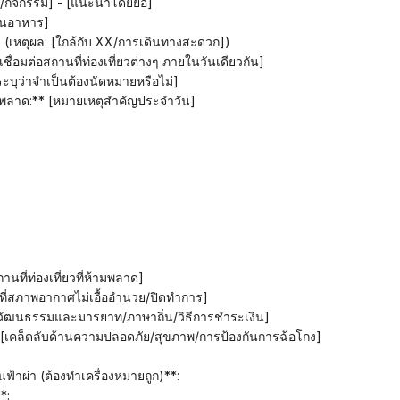
ยว 3/กิจกรรม] - [แนะนำโดยย่อ]
้านอาหาร]
ที่] (เหตุผล: [ใกล้กับ XX/การเดินทางสะดวก])
ีเชื่อมต่อสถานที่ท่องเที่ยวต่างๆ ภายในวันเดียวกัน]
ะบุว่าจำเป็นต้องนัดหมายหรือไม่]
ผิดพลาด:** [หมายเหตุสำคัญประจำวัน]
านที่ท่องเที่ยวที่ห้ามพลาด]
ที่สภาพอากาศไม่เอื้ออำนวย/ปิดทำการ]
 [วัฒนธรรมและมารยาท/ภาษาถิ่น/วิธีการชำระเงิน]
[เคล็ดลับด้านความปลอดภัย/สุขภาพ/การป้องกันการฉ้อโกง]
้าผ่า (ต้องทำเครื่องหมายถูก)**:
*: