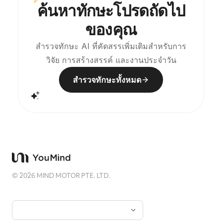
ค้นหาทักษะโปรดถัดไป
ความสัมพันธ์ของสถาปัตยกรรม เมือง ผิวน้ำ ถนน ขนาด
ของมนุษย์ เส้นขอบฟ้า และแสงเงา ทำให้ตัวแบบยังคง
ของคุณ
จดจำได้แม้ในภาพขนาดเล็ก ภาพรวมเน้นความรู้สึกสงบ
ควบคุม และมีพื้นผิวแบบภาพพิมพ์สมัยใหม่ สีสันถูกดึงจาก
ภาพต้นฉบับ โดยใช้สีน้ำเงินเข้ม ดำหมึก เขียวเทา สีหิน
สำรวจทักษะ AI ที่คัดสรรเพิ่มเติมสำหรับการ
หรือสีอบอุ่นอิ่มต่ำ และเพิ่มเครื่องหมายอบอุ่นเล็กๆ เมื่อ
วิจัย การสร้างสรรค์ และงานประจำวัน
เหมาะสม โดยปกติแล้วชื่อจะถูกวางไว้เล็กมาก เปี่ยมกวี
และเหมือนป้ายนิทรรศการ ไม่ได้แย่งความสนใจ เหมาะ
สำหรับสร้างโปสเตอร์ศิลปะมินิมอล ชุดภาพถ่ายที่ระลึก
สำรวจทักษะทั้งหมด
โปสเตอร์สถาปัตยกรรมและเมือง ภาพถ่ายบรรณาธิการ
แนวนามธรรม ปกภาพถ่ายสไตล์แกลเลอรี และชุดภาพ
สำหรับการแพร่กระจายบนมือถืออย่าง Douyin ผลงาน
สุดท้ายจะคงเนื้อหาจริงของภาพต้นฉบับ ขณะเดียวกันก็
สร้าง 'รอยความทรงจำ' ที่มีความเป็นชุดเดียวกันที่ด้าน
ล่าง ทำให้แต่ละภาพมีอารมณ์และเอกลักษณ์ทางภาพที่
ขยายได้
©
2026
MIND MOTOR PTE. LTD.