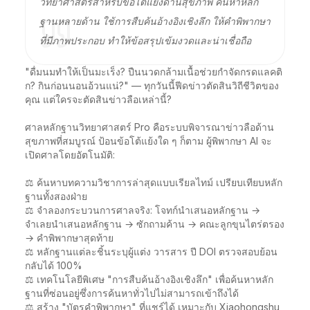
วิทยาศาสตร์สำหรับข้อโต้แย้งด้านสุขภาพ ค้นหาหลัก
ฐานหลายด้าน ใช้การสืบค้นอ้างอิงเชิงลึก ให้คำพิพากษา
ที่มีภาพประกอบ ทำให้ข้อสรุปเข้มงวดและน่าเชื่อถือ
"ดื่มนมทำให้เป็นมะเร็ง? ปืนนวดกล้ามเนื้อช่วยกำจัดกรดแลคติ
ก? กินก่อนนอนอ้วนแน่?" — ทุกวันนี้ฟีดข่าวตัดสินวิถีชีวิตของ
คุณ แต่ใครจะตัดสินข่าวลือเหล่านี้?

ศาลหลักฐานวิทยาศาสตร์ Pro คือระบบพิจารณาข่าวลือด้าน
สุขภาพที่สมบูรณ์ ป้อนข้อโต้แย้งใด ๆ ก็ตาม ผู้พิพากษา AI จะ
เปิดศาลโดยอัตโนมัติ:

⚖️ ค้นหาบทความวิชาการล่าสุดแบบเรียลไทม์ เปรียบเทียบหลัก
ฐานทั้งสองฝ่าย

⚖️ จำลองกระบวนการศาลจริง: โจทก์นำเสนอหลักฐาน → 
จำเลยนำเสนอหลักฐาน → ซักถามค้าน → คณะลูกขุนไตร่ตรอง 
→ คำพิพากษาสุดท้าย

⚖️ หลักฐานแต่ละชิ้นระบุผู้แต่ง วารสาร ปี DOI ตรวจสอบย้อน
กลับได้ 100%

⚖️ เทคโนโลยีพิเศษ "การสืบค้นอ้างอิงเชิงลึก" เพื่อค้นหาหลัก
ฐานที่ซ่อนอยู่ซึ่งการค้นหาทั่วไปไม่สามารถเข้าถึงได้

⚖️ สร้าง "บัตรคำพิพากษา" ที่แชร์ได้ เหมาะกับ Xiaohongshu, 