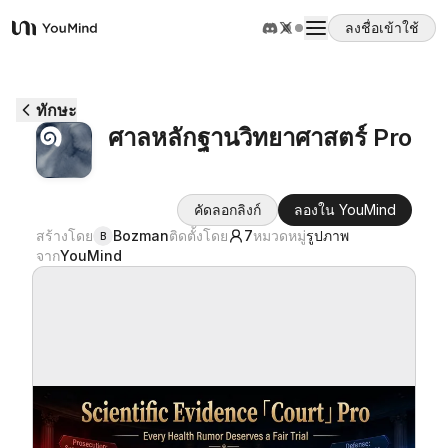
ลงชื่อเข้าใช้
YouMind
ภาพรวม
ทักษะ
ศาลหลักฐานวิทยาศาสตร์ Pro
กรณีการใช้งาน
คัดลอกลิงก์
ลองใน YouMind
ทักษะ
สร้างโดย
Bozman
ติดตั้งโดย
7
หมวดหมู่
รูปภาพ
B
จาก
YouMind
พรอมต์
ราคา
ดาวน์โหลด