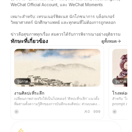
WeChat Official Account, และ WeChat Moments

เหมาะสำหรับ: เทรนเนอร์ฟิตเนส นักโภชนาการ บล็อกเกอร์
วิทยาศาสตร์ นักศึกษาแพทย์ และทุกคนที่ไม่ต้องการถูกหลอก

ข่าวลือสุขภาพทุกเรื่อง สมควรได้รับการพิจารณาอย่างยุติธรรม
ทักษะที่เกี่ยวข้อง
ดูทั้งหมด
รูปภาพ
รูปภาพ
งานศิลปะที่ระลึก
โรงหล่อตั
เปลี่ยนภาพถ่ายจริงให้เป็นโปสเตอร์ 'ศิลปะที่ระลึก' แนวตั้ง
สำหรับ 'โลกจ
ที่ผสานทั้งความรู้สึกของการบันทึกและศิลปะ: ส่วนบนคง
prompt ภาพ
ภาพถ่ายต้นฉบับที่ไม่ถูกแก้ไข ส่วนล่างใช้พื้นผิวกระดาษ
ของโปรเจกต์
0
999
积
鲜
อบอุ่นหรือพื้นที่แสงและเงาที่ควบคุม เพื่อบีบอัดเป็นรูปทรง
สำหรับสไตล์
แห่งความทรงจำจากภาพ มันไม่ใช่ภาพประกอบหรือ
สอบหลังได้ภา
โปสเตอร์ตกแต่งธรรมดา แต่ใช้บล็อกหมึกจำนวนน้อย
โดยไม่จำเป็
ขอบที่นุ่มนวล ช่องว่างที่ตัด และเส้นที่บางเบา เพื่อสกัด