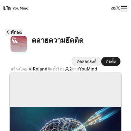
YouMind
ภาพรวม
ทักษะ
คลายความยึดติด
กรณีการใช้งาน
คัดลอกลิงก์
ติดตั้ง
ทักษะ
สร้างโดย
Roland
ติดตั้งโดย
2
จาก
YouMind
R
พรอมต์
ราคา
ดาวน์โหลด