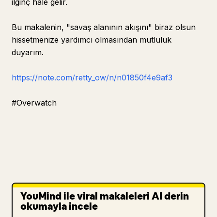
ilginç hale gelir.
Bu makalenin, "savaş alanının akışını" biraz olsun
hissetmenize yardımcı olmasından mutluluk
duyarım.
https://note.com/retty_ow/n/n01850f4e9af3
#Overwatch
YouMind ile viral makaleleri AI derin
okumayla incele