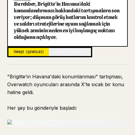
Bu rehber, Brigitte'in Havana'daki
Blog
konumlandırması hakkındaki tartışmalara son
veriyor; düşman görüş hatlarını kontrol etmek
ve saldırı stratejilerine uyum sağlamak için
Güncellemeler
yüksek zeminin neden en iyi başlangıç noktası
olduğunu açıklıyor.
TÜRKÇE (ÇEVRILDI)
JAPONCA (ORIJINAL)
"Brigitte'in Havana'daki konumlanması" tartışması,
Overwatch oyuncuları arasında X'te sıcak bir konu
haline geldi.
Her şey bu gönderiyle başladı: