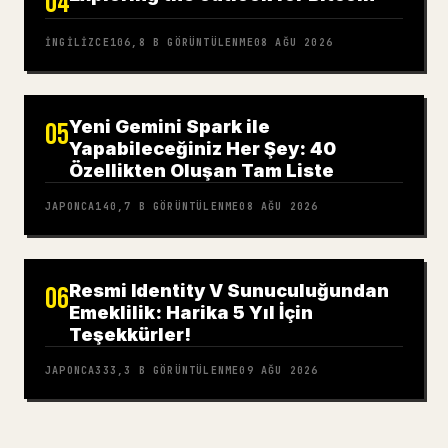
04
İNGILIZCE
106,8 B
GÖRÜNTÜLENME
08 AĞU 2026
Yeni Gemini Spark ile
05
Yapabileceğiniz Her Şey: 40
Özellikten Oluşan Tam Liste
JAPONCA
140,7 B
GÖRÜNTÜLENME
08 AĞU 2026
Resmi Identity V Sunuculuğundan
06
Emeklilik: Harika 5 Yıl İçin
Teşekkürler!
JAPONCA
333,3 B
GÖRÜNTÜLENME
09 AĞU 2026