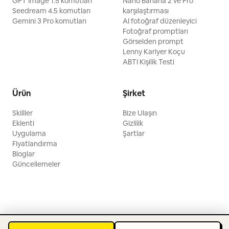
GPT Image 1.5 komutları
Nano Banana 2 ve Pro
Seedream 4.5 komutları
karşılaştırması
Gemini 3 Pro komutları
AI fotoğraf düzenleyici
Fotoğraf promptları
Görselden prompt
Lenny Kariyer Koçu
ABTI Kişilik Testi
Ürün
Şirket
Skilller
Bize Ulaşın
Eklenti
Gizlilik
Uygulama
Şartlar
Fiyatlandırma
Bloglar
Güncellemeler