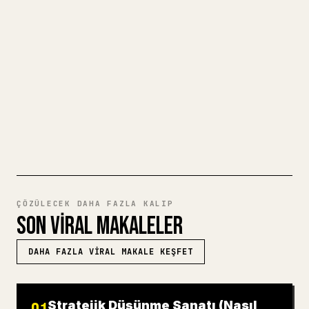
görselleri, tabloları ve kod bloklarını 𝕏
için biçimlendirmek zahmetlidir. YouMind,
eksiksiz bir Markdown taslağını temiz ve
hemen paylaşılabilir bir 𝕏 makalesine
dönüştürür.
MARKDOWN'DAN 𝕏'E DENEYIN
ÇÖZÜLECEK DAHA FAZLA KALIP
SON VIRAL MAKALELER
DAHA FAZLA VIRAL MAKALE KEŞFET
Stratejik Düşünme Sanatı (Nasıl