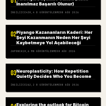
01
İnanılmaz Başarılı Olunur)
İNGILIZCE
438,4 B
GÖRÜNTÜLENME
08 AĞU 2026
Piyango Kazananların Kaderi: Her
02
Şeyi Kazanmanın Neden Her Şeyi
Kaybetmeye Yol Açabileceği
JAPONCA
18,6 MN
GÖRÜNTÜLENME
08 AĞU 2026
Neuroplasticity: How Repetition
03
Quietly Decides Who You Become
İNGILIZCE
262,2 B
GÖRÜNTÜLENME
08 AĞU 2026
Exploring the outlook for Bitcoin