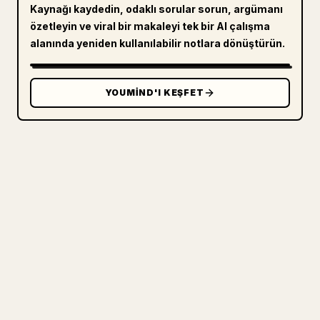
Kaynağı kaydedin, odaklı sorular sorun, argümanı
özetleyin ve viral bir makaleyi tek bir AI çalışma
alanında yeniden kullanılabilir notlara dönüştürün.
YOUMIND'I KEŞFET
ÜRETICILER IÇIN
MARKDOWN'INIZI TEMIZ BIR 𝕏
MAKALESINE DÖNÜŞTÜRÜN
Kendi uzun yazılarınızı yayımlarken