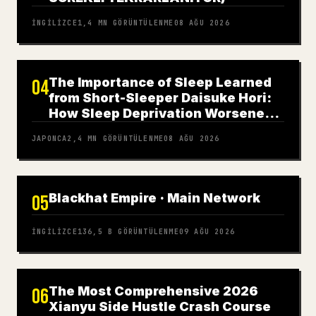
İNGILIZCE
1,4 MN
GÖRÜNTÜLENME
08 AĞU 2026
The Importance of Sleep Learned
04
from Short-Sleeper Daisuke Hori:
How Sleep Deprivation Worsened
My Panic Disorder
JAPONCA
2,4 MN
GÖRÜNTÜLENME
08 AĞU 2026
Blackhat Empire · Main Network
05
İNGILIZCE
136,5 B
GÖRÜNTÜLENME
09 AĞU 2026
The Most Comprehensive 2026
06
Xianyu Side Hustle Crash Course