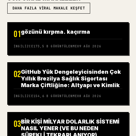
DAHA FAZLA VIRAL MAKALE KEŞFET
gözünü kırpma. kaçırma
01
İNGILIZCE
173,5 B
GÖRÜNTÜLENME
09 AĞU 2026
GitHub Yük Dengeleyicisinden Çok
02
Yıllık Brezilya Sağlık Sigortası
Marka Çiftliğine: Altyapı ve Kimlik
İNGILIZCE
154,6 B
GÖRÜNTÜLENME
08 AĞU 2026
BİR KİŞİ MİLYAR DOLARLIK SİSTEMİ
03
NASIL YENER (VE BU NEDEN
SÜREKLİ TEKRARLANIYOR)