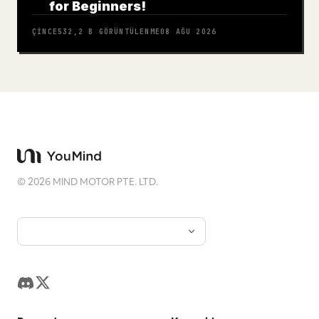
for Beginners!
ÇINCE
532,2 B
GÖRÜNTÜLENME
08 AĞU 2026
©
2026
MIND MOTOR PTE. LTD.