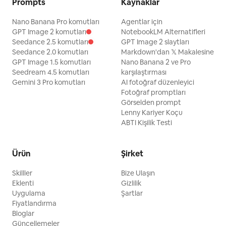
Prompts
Kaynaklar
Nano Banana Pro komutları
Agentlar için
GPT Image 2 komutları
NotebookLM Alternatifleri
Seedance 2.5 komutları
GPT Image 2 slaytları
Seedance 2.0 komutları
Markdown'dan 𝕏 Makalesine
GPT Image 1.5 komutları
Nano Banana 2 ve Pro
Seedream 4.5 komutları
karşılaştırması
Gemini 3 Pro komutları
AI fotoğraf düzenleyici
Fotoğraf promptları
Görselden prompt
Lenny Kariyer Koçu
ABTI Kişilik Testi
Ürün
Şirket
Skilller
Bize Ulaşın
Eklenti
Gizlilik
Uygulama
Şartlar
Fiyatlandırma
Bloglar
Güncellemeler