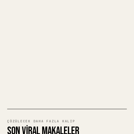
MARKDOWN'INIZI TEMIZ BIR 𝕏
MAKALESINE DÖNÜŞTÜRÜN
Kendi uzun yazılarınızı yayımlarken
görselleri, tabloları ve kod bloklarını 𝕏
için biçimlendirmek zahmetlidir. YouMind,
eksiksiz bir Markdown taslağını temiz ve
hemen paylaşılabilir bir 𝕏 makalesine
dönüştürür.
MARKDOWN'DAN 𝕏'E DENEYIN
ÇÖZÜLECEK DAHA FAZLA KALIP
SON VIRAL MAKALELER