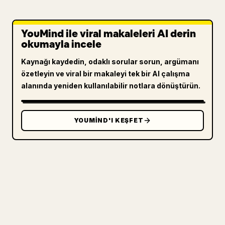
YouMind ile viral makaleleri AI derin
okumayla incele
Kaynağı kaydedin, odaklı sorular sorun, argümanı
özetleyin ve viral bir makaleyi tek bir AI çalışma
alanında yeniden kullanılabilir notlara dönüştürün.
YOUMIND'I KEŞFET
ÜRETICILER IÇIN