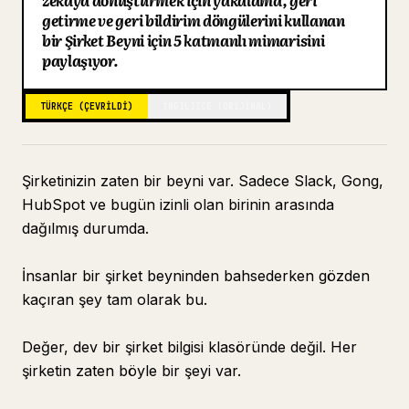
zekaya dönüştürmek için yakalama, geri
getirme ve geri bildirim döngülerini kullanan
Blog
bir Şirket Beyni için 5 katmanlı mimarisini
paylaşıyor.
Güncellemeler
TÜRKÇE (ÇEVRILDI)
İNGILIZCE (ORIJINAL)
Şirketinizin zaten bir beyni var. Sadece Slack, Gong,
HubSpot ve bugün izinli olan birinin arasında
dağılmış durumda.
İnsanlar bir şirket beyninden bahsederken gözden
kaçıran şey tam olarak bu.
Değer, dev bir şirket bilgisi klasöründe değil. Her
şirketin zaten böyle bir şeyi var.