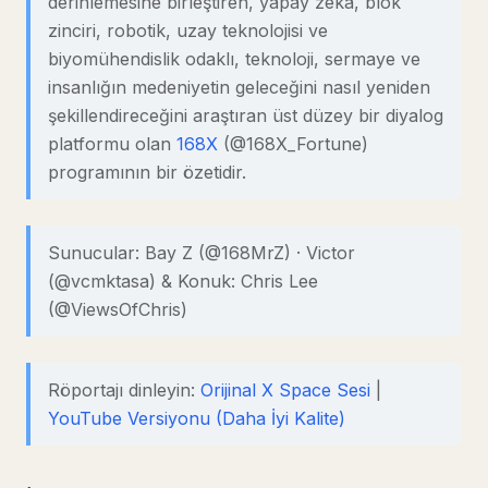
derinlemesine birleştiren, yapay zeka, blok
zinciri, robotik, uzay teknolojisi ve
biyomühendislik odaklı, teknoloji, sermaye ve
insanlığın medeniyetin geleceğini nasıl yeniden
şekillendireceğini araştıran üst düzey bir diyalog
platformu olan
168X
(@168X_Fortune)
programının bir özetidir.
Sunucular: Bay Z (@168MrZ) · Victor
(@vcmktasa) & Konuk: Chris Lee
(@ViewsOfChris)
Röportajı dinleyin:
Orijinal X Space Sesi
|
YouTube Versiyonu (Daha İyi Kalite)