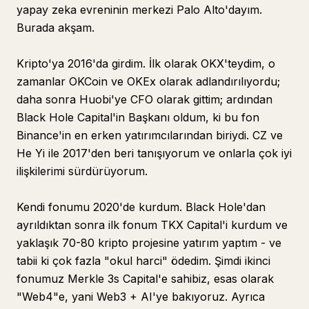
yapay zeka evreninin merkezi Palo Alto'dayım.
Burada akşam.
Kripto'ya 2016'da girdim. İlk olarak OKX'teydim, o
zamanlar OKCoin ve OKEx olarak adlandırılıyordu;
daha sonra Huobi'ye CFO olarak gittim; ardından
Black Hole Capital'in Başkanı oldum, ki bu fon
Binance'in en erken yatırımcılarından biriydi. CZ ve
He Yi ile 2017'den beri tanışıyorum ve onlarla çok iyi
ilişkilerimi sürdürüyorum.
Kendi fonumu 2020'de kurdum. Black Hole'dan
ayrıldıktan sonra ilk fonum TKX Capital'i kurdum ve
yaklaşık 70-80 kripto projesine yatırım yaptım - ve
tabii ki çok fazla "okul harci" ödedim. Şimdi ikinci
fonumuz Merkle 3s Capital'e sahibiz, esas olarak
"Web4"e, yani Web3 + AI'ye bakıyoruz. Ayrıca