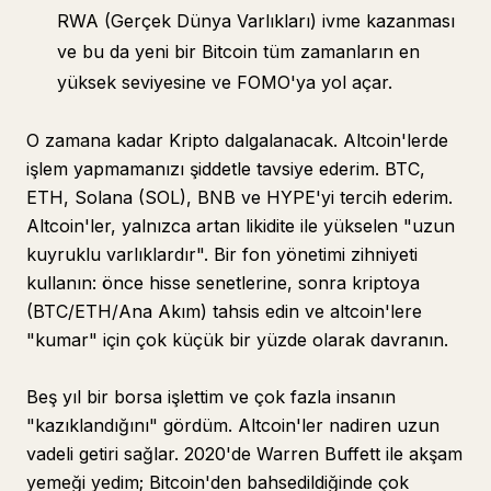
RWA (Gerçek Dünya Varlıkları) ivme kazanması
ve bu da yeni bir Bitcoin tüm zamanların en
yüksek seviyesine ve FOMO'ya yol açar.
O zamana kadar Kripto dalgalanacak. Altcoin'lerde
işlem yapmamanızı şiddetle tavsiye ederim. BTC,
ETH, Solana (SOL), BNB ve HYPE'yi tercih ederim.
Altcoin'ler, yalnızca artan likidite ile yükselen "uzun
kuyruklu varlıklardır". Bir fon yönetimi zihniyeti
kullanın: önce hisse senetlerine, sonra kriptoya
(BTC/ETH/Ana Akım) tahsis edin ve altcoin'lere
"kumar" için çok küçük bir yüzde olarak davranın.
Beş yıl bir borsa işlettim ve çok fazla insanın
"kazıklandığını" gördüm. Altcoin'ler nadiren uzun
vadeli getiri sağlar. 2020'de Warren Buffett ile akşam
yemeği yedim; Bitcoin'den bahsedildiğinde çok