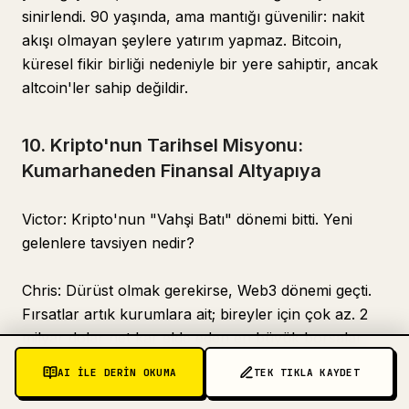
sinirlendi. 90 yaşında, ama mantığı güvenilir: nakit
akışı olmayan şeylere yatırım yapmaz. Bitcoin,
küresel fikir birliği nedeniyle bir yere sahiptir, ancak
altcoin'ler sahip değildir.
10. Kripto'nun Tarihsel Misyonu:
Kumarhaneden Finansal Altyapıya
Victor: Kripto'nun "Vahşi Batı" dönemi bitti. Yeni
gelenlere tavsiyen nedir?
Chris: Dürüst olmak gerekirse, Web3 dönemi geçti.
Fırsatlar artık kurumlara ait; bireyler için çok az. 2
milyar dolar net kar elde eden en büyük borsalar
bile personel çıkarıyor. Bir startup'ın şimdi para
AI ILE DERIN OKUMA
TEK TIKLA KAYDET
toplaması zor.