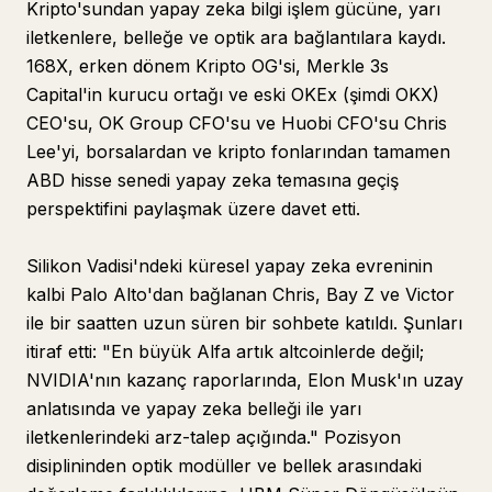
Kripto'sundan yapay zeka bilgi işlem gücüne, yarı
iletkenlere, belleğe ve optik ara bağlantılara kaydı.
168X, erken dönem Kripto OG'si, Merkle 3s
Capital'in kurucu ortağı ve eski OKEx (şimdi OKX)
CEO'su, OK Group CFO'su ve Huobi CFO'su Chris
Lee'yi, borsalardan ve kripto fonlarından tamamen
ABD hisse senedi yapay zeka temasına geçiş
perspektifini paylaşmak üzere davet etti.
Silikon Vadisi'ndeki küresel yapay zeka evreninin
kalbi Palo Alto'dan bağlanan Chris, Bay Z ve Victor
ile bir saatten uzun süren bir sohbete katıldı. Şunları
itiraf etti: "En büyük Alfa artık altcoinlerde değil;
NVIDIA'nın kazanç raporlarında, Elon Musk'ın uzay
anlatısında ve yapay zeka belleği ile yarı
iletkenlerindeki arz-talep açığında." Pozisyon
disiplininden optik modüller ve bellek arasındaki