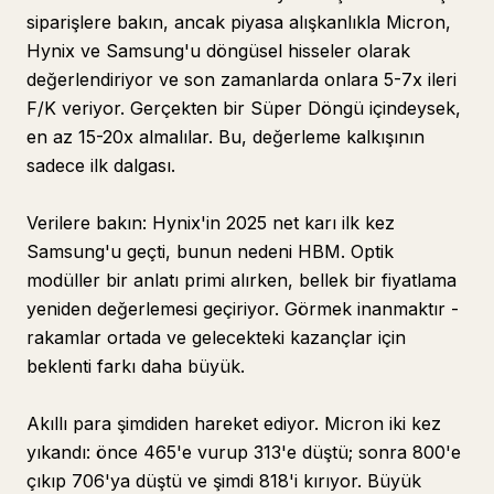
siparişlere bakın, ancak piyasa alışkanlıkla Micron,
Hynix ve Samsung'u döngüsel hisseler olarak
değerlendiriyor ve son zamanlarda onlara 5-7x ileri
F/K veriyor. Gerçekten bir Süper Döngü içindeysek,
en az 15-20x almalılar. Bu, değerleme kalkışının
sadece ilk dalgası.
Verilere bakın: Hynix'in 2025 net karı ilk kez
Samsung'u geçti, bunun nedeni HBM. Optik
modüller bir anlatı primi alırken, bellek bir fiyatlama
yeniden değerlemesi geçiriyor. Görmek inanmaktır -
rakamlar ortada ve gelecekteki kazançlar için
beklenti farkı daha büyük.
Akıllı para şimdiden hareket ediyor. Micron iki kez
yıkandı: önce 465'e vurup 313'e düştü; sonra 800'e
çıkıp 706'ya düştü ve şimdi 818'i kırıyor. Büyük