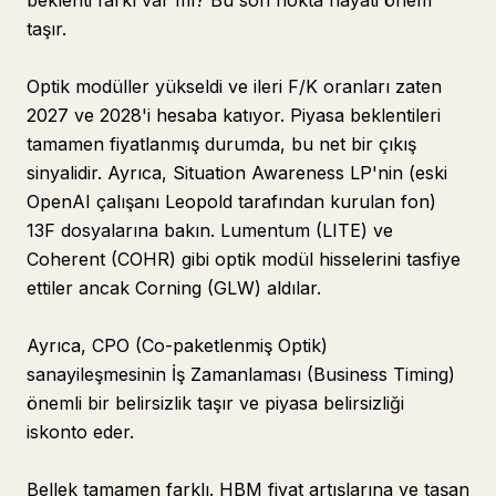
beklenti farkı var mı? Bu son nokta hayati önem
taşır.
Optik modüller yükseldi ve ileri F/K oranları zaten
2027 ve 2028'i hesaba katıyor. Piyasa beklentileri
tamamen fiyatlanmış durumda, bu net bir çıkış
sinyalidir. Ayrıca, Situation Awareness LP'nin (eski
OpenAI çalışanı Leopold tarafından kurulan fon)
13F dosyalarına bakın. Lumentum (LITE) ve
Coherent (COHR) gibi optik modül hisselerini tasfiye
ettiler ancak Corning (GLW) aldılar.
Ayrıca, CPO (Co-paketlenmiş Optik)
sanayileşmesinin İş Zamanlaması (Business Timing)
önemli bir belirsizlik taşır ve piyasa belirsizliği
iskonto eder.
Bellek tamamen farklı. HBM fiyat artışlarına ve taşan