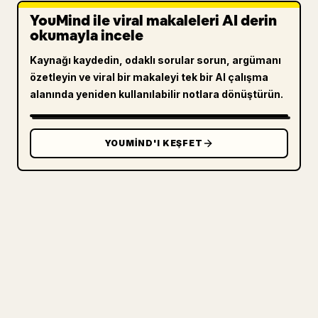
YouMind ile viral makaleleri AI derin
okumayla incele
Kaynağı kaydedin, odaklı sorular sorun, argümanı
özetleyin ve viral bir makaleyi tek bir AI çalışma
alanında yeniden kullanılabilir notlara dönüştürün.
YOUMIND'I KEŞFET
ÜRETICILER IÇIN
MARKDOWN'INIZI TEMIZ BIR 𝕏