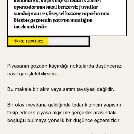
kullanarak, küçük ölçekli tedarik zinciri
oyuncularının nasıl benzersiz fırsatlar
Blog
sunduğunu ve yüzeysel kazanç raporlarının
ötesine geçmenin yatırım mantığını
incelemektedir.
Güncellemeler
TÜRKÇE (ÇEVRILDI)
KORECE (ORIJINAL)
Piyasanın gözden kaçırdığı noktalarda düşüncenizi
nasıl genişletebilirsiniz.
Bu makale bir alım veya satım tavsiyesi değildir.
Bir olay meydana geldiğinde tedarik zinciri yapısını
takip ederek piyasa algısı ile gerçeklik arasındaki
boşluğu bulmaya yönelik bir düşünce egzersizidir.