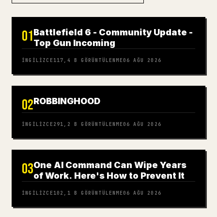
Battlefield 6 - Community Update -
01
Top Gun Incoming
İNGILIZCE
117,4 B
GÖRÜNTÜLENME
06 AĞU 2026
ROBBINGHOOD
02
İNGILIZCE
291,2 B
GÖRÜNTÜLENME
06 AĞU 2026
One AI Command Can Wipe Years
03
of Work. Here's How to Prevent It
İNGILIZCE
102,1 B
GÖRÜNTÜLENME
06 AĞU 2026