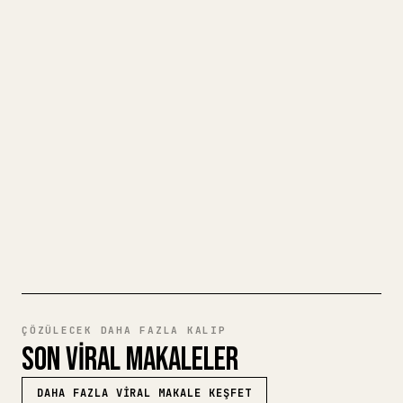
MAKALESINE DÖNÜŞTÜRÜN
Kendi uzun yazılarınızı yayımlarken
görselleri, tabloları ve kod bloklarını 𝕏
için biçimlendirmek zahmetlidir. YouMind,
eksiksiz bir Markdown taslağını temiz ve
hemen paylaşılabilir bir 𝕏 makalesine
dönüştürür.
MARKDOWN'DAN 𝕏'E DENEYIN
ÇÖZÜLECEK DAHA FAZLA KALIP
SON VIRAL MAKALELER
DAHA FAZLA VIRAL MAKALE KEŞFET