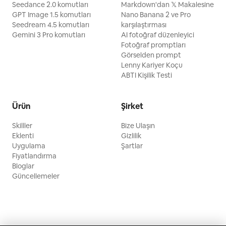
Seedance 2.0 komutları
Markdown'dan 𝕏 Makalesine
GPT Image 1.5 komutları
Nano Banana 2 ve Pro
Seedream 4.5 komutları
karşılaştırması
Gemini 3 Pro komutları
AI fotoğraf düzenleyici
Fotoğraf promptları
Görselden prompt
Lenny Kariyer Koçu
ABTI Kişilik Testi
Ürün
Şirket
Skilller
Bize Ulaşın
Eklenti
Gizlilik
Uygulama
Şartlar
Fiyatlandırma
Bloglar
Güncellemeler