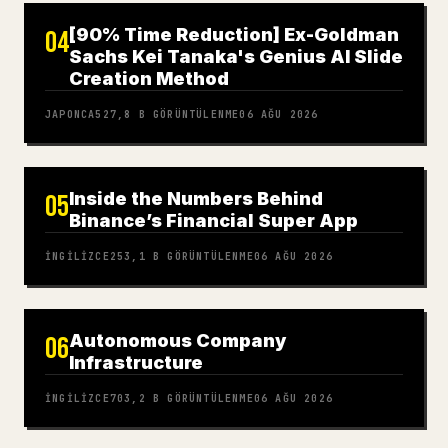
[90% Time Reduction] Ex-Goldman
04
Sachs Kei Tanaka's Genius AI Slide
Creation Method
JAPONCA
527,8 B
GÖRÜNTÜLENME
06 AĞU 2026
Inside the Numbers Behind
05
Binance’s Financial Super App
İNGILIZCE
253,1 B
GÖRÜNTÜLENME
06 AĞU 2026
Autonomous Company
06
Infrastructure
İNGILIZCE
703,2 B
GÖRÜNTÜLENME
06 AĞU 2026