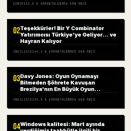
ÇINCE
133,5 B
GÖRÜNTÜLENME
6 GÜN ÖNCE
Teşekkürler! Bir Y Combinator
02
Yatırımcısı Türkiye'ye Geliyor… ve
Hayran Kalıyor
İNGILIZCE
144,2 B
GÖRÜNTÜLENME
5 GÜN ÖNCE
Davy Jones: Oyun Oynamayı
03
Bilmeden Şöhrete Kavuşan
Brezilya'nın En Büyük Oyun
Portalının Yüzü
İNGILIZCE
220,8 B
GÖRÜNTÜLENME
6 GÜN ÖNCE
Windows kalitesi: Mart ayında
04
verdiğimiz taahhütle ilgili bir