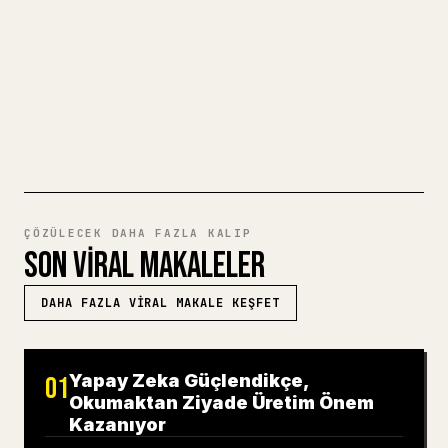
hemen paylaşılabilir bir 𝕏 makalesine
dönüştürür.
MARKDOWN'DAN 𝕏'E DENEYIN
ÇÖZÜLECEK DAHA FAZLA KALIP
SON VIRAL MAKALELER
DAHA FAZLA VIRAL MAKALE KEŞFET
Yapay Zeka Güçlendikçe,
01
Okumaktan Ziyade Üretim Önem
Kazanıyor