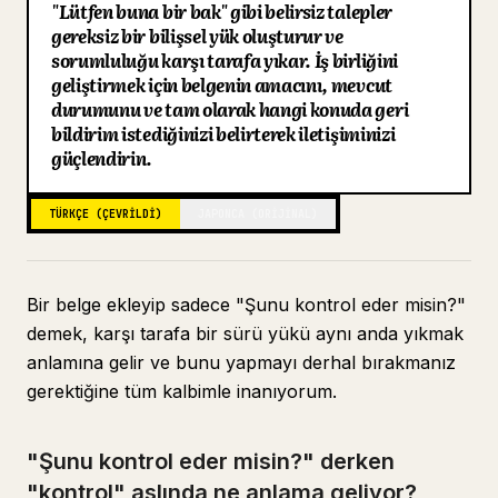
"Lütfen buna bir bak" gibi belirsiz talepler
Blog
gereksiz bir bilişsel yük oluşturur ve
sorumluluğu karşı tarafa yıkar. İş birliğini
geliştirmek için belgenin amacını, mevcut
Güncellemeler
durumunu ve tam olarak hangi konuda geri
bildirim istediğinizi belirterek iletişiminizi
güçlendirin.
TÜRKÇE (ÇEVRILDI)
JAPONCA (ORIJINAL)
Bir belge ekleyip sadece "Şunu kontrol eder misin?"
demek, karşı tarafa bir sürü yükü aynı anda yıkmak
anlamına gelir ve bunu yapmayı derhal bırakmanız
gerektiğine tüm kalbimle inanıyorum.
"Şunu kontrol eder misin?" derken
"kontrol" aslında ne anlama geliyor?