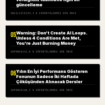
güncelleme
İNGILIZCE
239,2 B
GÖRÜNTÜLENME
5 GÜN ÖNCE
Warning: Don't Create AI Loops.
05
Unless 4 Conditions Are Met,
You're Just Burning Money
JAPONCA
442,8 B
GÖRÜNTÜLENME
6 GÜN ÖNCE
Yılın En İyi Performans Gösteren
06
Fonunun Sadece İki Haftada
Çöküşünden Alınacak Dersler
JAPONCA
168,3 B
GÖRÜNTÜLENME
6 GÜN ÖNCE