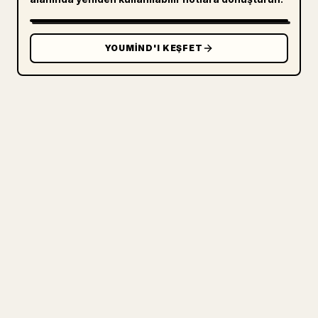
YOUMIND'I KEŞFET
ÜRETICILER IÇIN
MARKDOWN'INIZI TEMIZ BIR 𝕏
MAKALESINE DÖNÜŞTÜRÜN
Kendi uzun yazılarınızı yayımlarken
görselleri, tabloları ve kod bloklarını 𝕏
için biçimlendirmek zahmetlidir. YouMind,
eksiksiz bir Markdown taslağını temiz ve