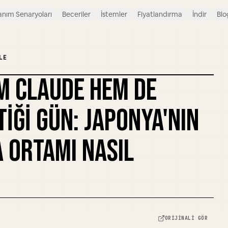
anım Senaryoları
Beceriler
İstemler
Fiyatlandırma
İndir
Blo
LE
M CLAUDE HEM DE
KAPAĞI REMIKSLE
TIĞI GÜN: JAPONYA'NIN
A ORTAMI NASIL
ORIJINALI GÖR