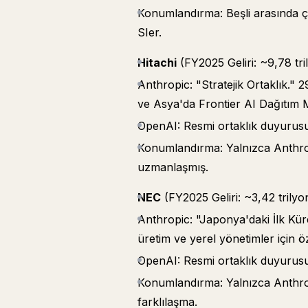
Konumlandırma: Beşli arasında ç
SIer.
Hitachi
(FY2025 Geliri: ~9,78 tri
Anthropic: "Stratejik Ortaklık."
ve Asya'da Frontier AI Dağıtım M
OpenAI: Resmi ortaklık duyurus
Konumlandırma: Yalnızca Anthrop
uzmanlaşmış.
NEC
(FY2025 Geliri: ~3,42 trilyo
Anthropic: "Japonya'daki İlk Küre
üretim ve yerel yönetimler için öze
OpenAI: Resmi ortaklık duyurus
Konumlandırma: Yalnızca Anthro
farklılaşma.