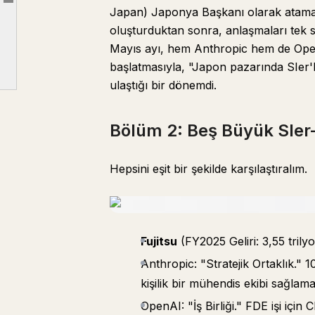
Article outline
Bölüm 4: NTT Data'nın Yapısal İkilemi
Japan) Japonya Başkanı olarak ataması
oluşturduktan sonra, anlaşmaları tek s
Bölüm 5: NEC ve Hitachi Öne Geçti. Ama Bu Bir "Tek Yapay Zeka" Kumarı
Mayıs ayı, hem Anthropic hem de OpenA
Bölüm 6: Gerçek Rakip Yapay Zeka Şirketinin Kendisi Değil, "Yapay Zeka Uygulama Gücü"
başlatmasıyla, "Japon pazarında SIer'l
Bölüm 7: Yapay Zeka Teşvik Liderlerinin Bugünden İtibaren Atabileceği Üç Eylem
ulaştığı bir dönemdi.
Bölüm 2: Beş Büyük SIer
Hepsini eşit bir şekilde karşılaştıralım.
Fujitsu
(FY2025 Geliri: 3,55 trily
Anthropic: "Stratejik Ortaklık." 
kişilik bir mühendis ekibi sağlama
OpenAI: "İş Birliği." FDE işi içi