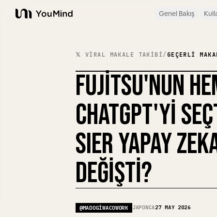
Genel Bakış
Kull
YouMind
𝕏 VIRAL MAKALE TAKIBI
/
GEÇERLI MAKA
FUJITSU'NUN HE
CHATGPT'YI SEÇ
SIER YAPAY ZEK
DEĞIŞTI?
JAPONCA
27 MAY 2026
@
MADOGIWACOWORK