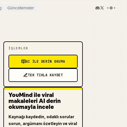
g
Güncellemeler
İŞLEMLER
AI ILE DERIN OKUMA
TEK TIKLA KAYDET
YouMind ile viral
makaleleri AI derin
okumayla incele
Kaynağı kaydedin, odaklı sorular
sorun, argümanı özetleyin ve viral