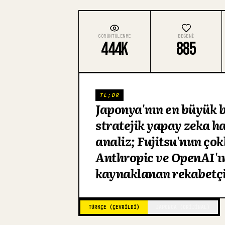
GÖRÜNTÜLENME
BEĞENI
444K
885
TL;DR
Japonya'nın en büyük 
stratejik yapay zeka h
analiz; Fujitsu'nun çokl
Anthropic ve OpenAI'ı
kaynaklanan rekabetçi
TÜRKÇE (ÇEVRILDI)
JAPONCA (ORIJINAL)