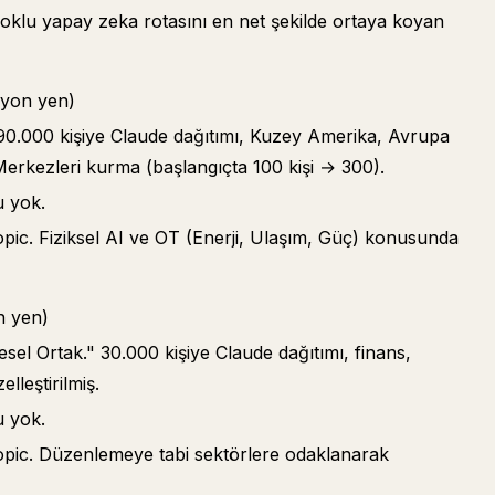
oklu yapay zeka rotasını en net şekilde ortaya koyan
lyon yen)
 290.000 kişiye Claude dağıtımı, Kuzey Amerika, Avrupa
erkezleri kurma (başlangıçta 100 kişi → 300).
u yok.
ic. Fiziksel AI ve OT (Enerji, Ulaşım, Güç) konusunda
n yen)
sel Ortak." 30.000 kişiye Claude dağıtımı, finans,
lleştirilmiş.
u yok.
pic. Düzenlemeye tabi sektörlere odaklanarak