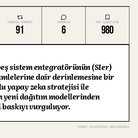
YENIDEN GÖNDERI
YORUMLAR
YER IŞARETLERI
91
6
980
beş sistem entegratörünün (SIer)
amlelerine dair derinlemesine bir
u yapay zeka stratejisi ile
n yeni dağıtım modellerinden
 baskıyı vurguluyor.
TÜRKÇE ÇEVIRISINI OKUYORSUNUZ