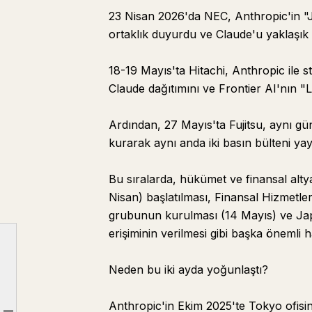
23 Nisan 2026'da NEC, Anthropic'in "Ja
ortaklık duyurdu ve Claude'u yaklaşık 
18-19 Mayıs'ta Hitachi, Anthropic ile st
Claude dağıtımını ve Frontier AI'nın 
Ardından, 27 Mayıs'ta Fujitsu, aynı g
kurarak aynı anda iki basın bülteni yay
Bu sıralarda, hükümet ve finansal alty
Nisan) başlatılması, Finansal Hizmetle
grubunun kurulması (14 Mayıs) ve J
erişiminin verilmesi gibi başka önemli h
Bölüm 1: İki Ayda Ne Oldu?
Neden bu iki ayda yoğunlaştı?
Bölüm 2: Beş Büyük SIer—Hangi Kampa Katıldılar?
Bölüm 3: Fujitsu'nun Aynı Gün İki Şirketle Ortaklık Kurmasının Gerçek Anlamı
Anthropic'in Ekim 2025'te Tokyo ofisin