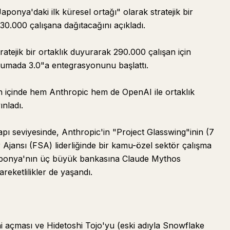
ponya'daki ilk küresel ortağı" olarak stratejik bir
30.000 çalışana dağıtacağını açıkladı.
ratejik bir ortaklık duyurarak 290.000 çalışan için
"Lumada 3.0"a entegrasyonunu başlattı.
ün içinde hem Anthropic hem de OpenAI ile ortaklık
ınladı.
apı seviyesinde, Anthropic'in "Project Glasswing"inin (7
r Ajansı (FSA) liderliğinde bir kamu-özel sektör çalışma
aponya'nın üç büyük bankasına Claude Mythos
areketlilikler de yaşandı.
i açması ve Hidetoshi Tojo'yu (eski adıyla Snowflake