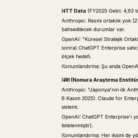
NTT Data
(FY2025 Geliri: 4,63 t
Anthropic: Resmi ortaklık yok (2
bahsedilecek durumlar var.
OpenAI: "Küresel Stratejik Ortak
sonra) ChatGPT Enterprise satıc
ölçek hedefi.
Konumlandırma: Şu anda OpenAI 
NRI (Nomura Araştırma Enstitü
Anthropic: "Japonya'nın ilk Anthr
6 Kasım 2025). Claude for Enterpr
sistemi.
OpenAI: ChatGPT Enterprise'ı yö
listelenmiştir).
Konumlandırma: Her ikisini de yön