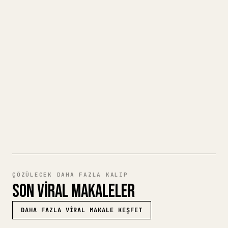
Kendi uzun yazılarınızı yayımlarken
görselleri, tabloları ve kod bloklarını 𝕏
için biçimlendirmek zahmetlidir. YouMind,
eksiksiz bir Markdown taslağını temiz ve
hemen paylaşılabilir bir 𝕏 makalesine
dönüştürür.
MARKDOWN'DAN 𝕏'E DENEYIN
ÇÖZÜLECEK DAHA FAZLA KALIP
SON VIRAL MAKALELER
DAHA FAZLA VIRAL MAKALE KEŞFET