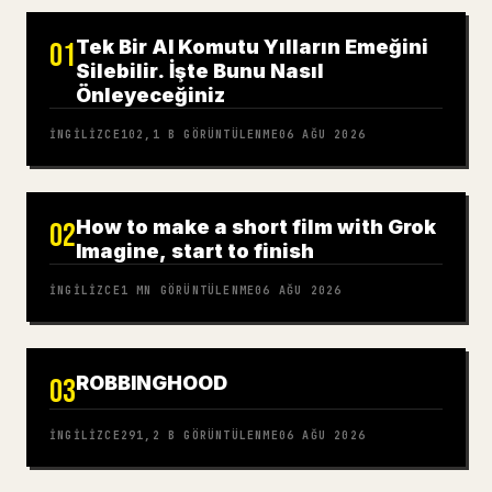
Tek Bir AI Komutu Yılların Emeğini
01
Silebilir. İşte Bunu Nasıl
Önleyeceğiniz
İNGILIZCE
102,1 B
GÖRÜNTÜLENME
06 AĞU 2026
How to make a short film with Grok
02
Imagine, start to finish
İNGILIZCE
1 MN
GÖRÜNTÜLENME
06 AĞU 2026
ROBBINGHOOD
03
İNGILIZCE
291,2 B
GÖRÜNTÜLENME
06 AĞU 2026