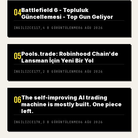
Battlefield 6 - Topluluk
04
Güncellemesi - Top Gun Geliyor
İNGILIZCE
117,4 B
GÖRÜNTÜLENME
06 AĞU 2026
Pools.trade: Robinhood Chain'de
05
Lansman İçin Yeni Bir Yol
İNGILIZCE
177,2 B
GÖRÜNTÜLENME
06 AĞU 2026
The self-improving AI trading
06
machine is mostly built. One piece
left.
İNGILIZCE
178,3 B
GÖRÜNTÜLENME
06 AĞU 2026