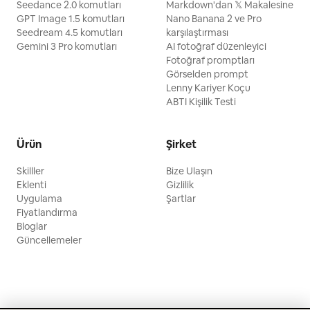
Seedance 2.0 komutları
Markdown'dan 𝕏 Makalesine
GPT Image 1.5 komutları
Nano Banana 2 ve Pro
Seedream 4.5 komutları
karşılaştırması
Gemini 3 Pro komutları
AI fotoğraf düzenleyici
Fotoğraf promptları
Görselden prompt
Lenny Kariyer Koçu
ABTI Kişilik Testi
Ürün
Şirket
Skilller
Bize Ulaşın
Eklenti
Gizlilik
Uygulama
Şartlar
Fiyatlandırma
Bloglar
Güncellemeler