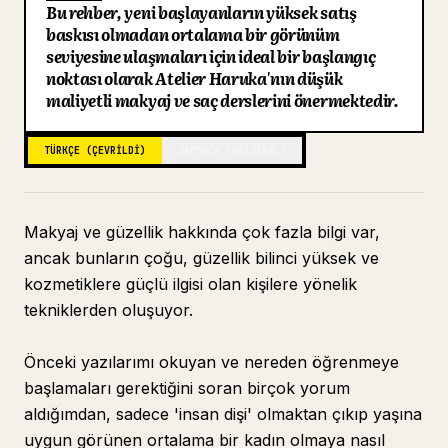
Bu rehber, yeni başlayanların yüksek satış
Blog
baskısı olmadan ortalama bir görünüm
seviyesine ulaşmaları için ideal bir başlangıç
noktası olarak Atelier Haruka'nın düşük
Güncellemeler
maliyetli makyaj ve saç derslerini önermektedir.
TÜRKÇE (ÇEVRILDI)
JAPONCA (ORIJINAL)
Makyaj ve güzellik hakkında çok fazla bilgi var,
ancak bunların çoğu, güzellik bilinci yüksek ve
kozmetiklere güçlü ilgisi olan kişilere yönelik
tekniklerden oluşuyor.
Önceki yazılarımı okuyan ve nereden öğrenmeye
başlamaları gerektiğini soran birçok yorum
aldığımdan, sadece 'insan dişi' olmaktan çıkıp yaşına
uygun görünen ortalama bir kadın olmaya nasıl