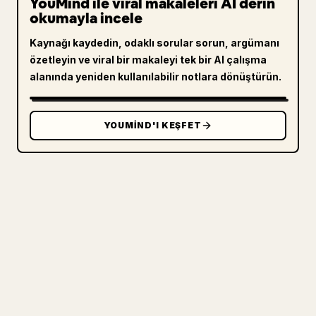
YouMind ile viral makaleleri AI derin
okumayla incele
Kaynağı kaydedin, odaklı sorular sorun, argümanı
özetleyin ve viral bir makaleyi tek bir AI çalışma
alanında yeniden kullanılabilir notlara dönüştürün.
YOUMIND'I KEŞFET
ÜRETICILER IÇIN
MARKDOWN'INIZI TEMIZ BIR 𝕏
MAKALESINE DÖNÜŞTÜRÜN