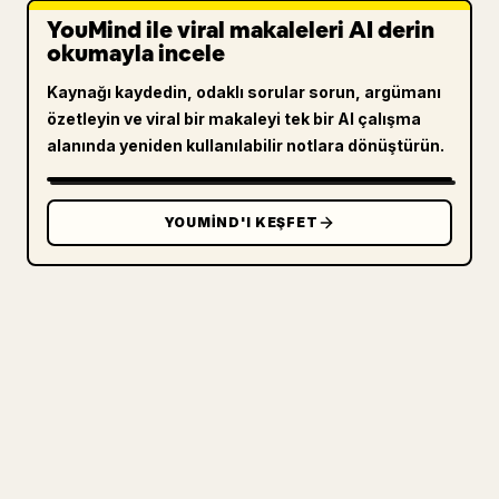
YouMind ile viral makaleleri AI derin
okumayla incele
Kaynağı kaydedin, odaklı sorular sorun, argümanı
özetleyin ve viral bir makaleyi tek bir AI çalışma
alanında yeniden kullanılabilir notlara dönüştürün.
YOUMIND'I KEŞFET
ÜRETICILER IÇIN
MARKDOWN'INIZI TEMIZ BIR 𝕏