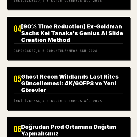
İNGILIZCE
107,2 B
GÖRÜNTÜLENME
06 AĞU 2026
[90% Time Reduction] Ex-Goldman
04
Sachs Kei Tanaka's Genius AI Slide
Creation Method
JAPONCA
527,8 B
GÖRÜNTÜLENME
06 AĞU 2026
Ghost Recon Wildlands Last Rites
05
Güncellemesi: 4K/60FPS ve Yeni
Görevler
İNGILIZCE
364,4 B
GÖRÜNTÜLENME
06 AĞU 2026
Doğrudan Prod Ortamına Dağıtım
06
Yapmalısınız