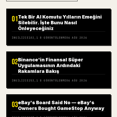
Tek Bir AI Komutu Yılların Emeğini
01
Silebilir. İşte Bunu Nasıl
Önleyeceğiniz
İNGILIZCE
102,1 B
GÖRÜNTÜLENME
06 AĞU 2026
Binance'in Finansal Süper
02
Uygulamasının Ardındaki
Rakamlara Bakış
İNGILIZCE
253,1 B
GÖRÜNTÜLENME
06 AĞU 2026
eBay's Board Said No — eBay's
03
Owners Bought GameStop Anyway