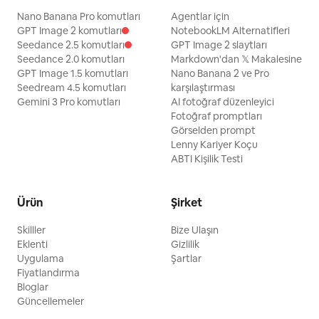
Nano Banana Pro komutları
Agentlar için
GPT Image 2 komutları
NotebookLM Alternatifleri
Seedance 2.5 komutları
GPT Image 2 slaytları
Seedance 2.0 komutları
Markdown'dan 𝕏 Makalesine
GPT Image 1.5 komutları
Nano Banana 2 ve Pro
Seedream 4.5 komutları
karşılaştırması
Gemini 3 Pro komutları
AI fotoğraf düzenleyici
Fotoğraf promptları
Görselden prompt
Lenny Kariyer Koçu
ABTI Kişilik Testi
Ürün
Şirket
Skilller
Bize Ulaşın
Eklenti
Gizlilik
Uygulama
Şartlar
Fiyatlandırma
Bloglar
Güncellemeler