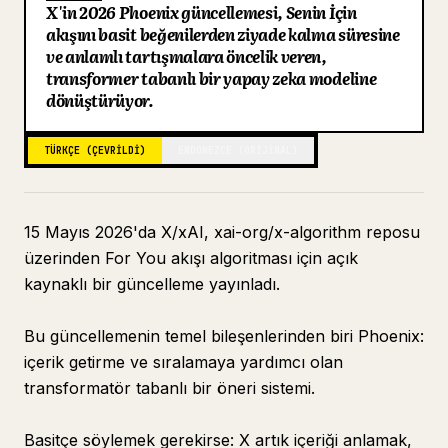
X'in 2026 Phoenix güncellemesi, Senin İçin
Blog
akışını basit beğenilerden ziyade kalma süresine
ve anlamlı tartışmalara öncelik veren,
transformer tabanlı bir yapay zeka modeline
Güncellemeler
dönüştürüyor.
TÜRKÇE (ÇEVRILDI)
ENDONEZCE (ORIJINAL)
15 Mayıs 2026'da X/xAI, xai-org/x-algorithm reposu
üzerinden For You akışı algoritması için açık
kaynaklı bir güncelleme yayınladı.
Bu güncellemenin temel bileşenlerinden biri Phoenix:
içerik getirme ve sıralamaya yardımcı olan
transformatör tabanlı bir öneri sistemi.
Basitçe söylemek gerekirse: X artık içeriği anlamak,