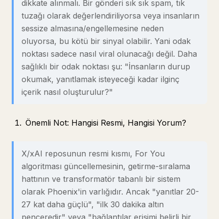
dikkate alınmalı. Bir gönderi sık sık spam, tık
tuzağı olarak değerlendiriliyorsa veya insanların
sessize almasına/engellemesine neden
oluyorsa, bu kötü bir sinyal olabilir. Yani odak
noktası sadece nasıl viral olunacağı değil. Daha
sağlıklı bir odak noktası şu: "İnsanların durup
okumak, yanıtlamak isteyeceği kadar ilginç
içerik nasıl oluşturulur?"
Önemli Not: Hangisi Resmi, Hangisi Yorum?
X/xAI reposunun resmi kısmı, For You
algoritması güncellemesinin, getirme-sıralama
hattının ve transformatör tabanlı bir sistem
olarak Phoenix'in varlığıdır. Ancak "yanıtlar 20-
27 kat daha güçlü", "ilk 30 dakika altın
penceredir" veya "bağlantılar erişimi belirli bir