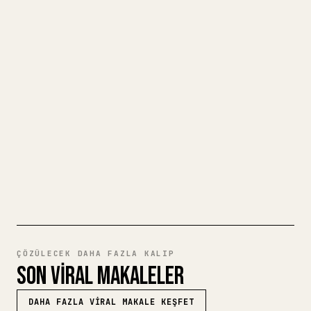
MAKALESINE DÖNÜŞTÜRÜN
Kendi uzun yazılarınızı yayımlarken
görselleri, tabloları ve kod bloklarını 𝕏
için biçimlendirmek zahmetlidir. YouMind,
eksiksiz bir Markdown taslağını temiz ve
hemen paylaşılabilir bir 𝕏 makalesine
dönüştürür.
MARKDOWN'DAN 𝕏'E DENEYIN
ÇÖZÜLECEK DAHA FAZLA KALIP
SON VIRAL MAKALELER
DAHA FAZLA VIRAL MAKALE KEŞFET