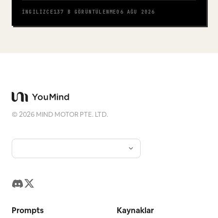
İNGILIZCE
137 B
GÖRÜNTÜLENME
06 AĞU 2026
©
2026
MIND MOTOR PTE. LTD.
Prompts
Kaynaklar