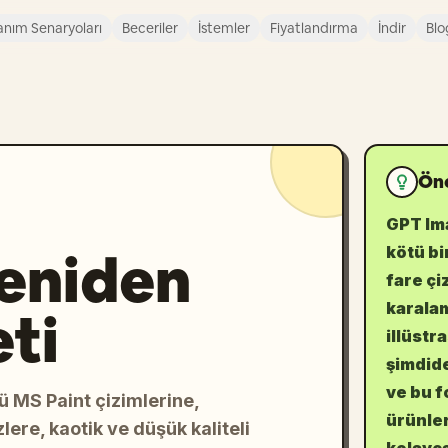
anım Senaryoları
Beceriler
İstemler
Fiyatlandırma
İndir
Blo
Öne
GPT Ima
Yeniden
kötü bi
fare çi
karalam
ti
illüstr
şimdide
ve bu f
ü MS Paint çizimlerine,
ürünler
lere, kaotik ve düşük kaliteli