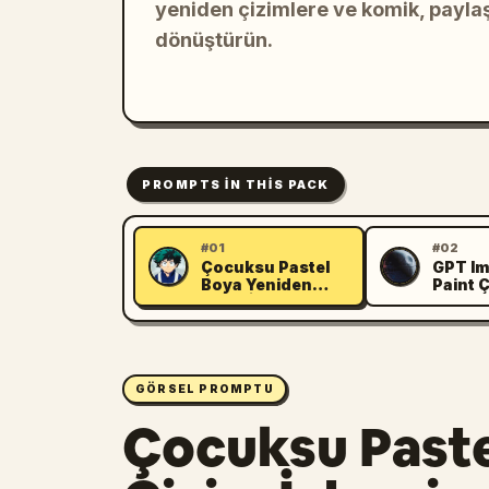
yeniden çizimlere ve komik, payla
dönüştürün.
PROMPTS IN THIS PACK
#01
#02
Çocuksu Pastel
GPT Im
L
C
Boya Yeniden
Paint Ç
Çizim İstemi
GÖRSEL PROMPTU
Çocuksu Paste