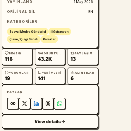
YAYINLANDI
1 May 2026
ORIJINAL DIL
EN
KATEGORILER
Sosyal Medya Gönderisi
İllüstrasyon
Çizim / Çizgi Sanatı
Karakter
BEĞENI
GÖRÜNTÜLEME
PAYLAŞIM
116
43.2K
13
YORUMLAR
YER IMLERI
ALINTILAR
19
141
6
PAYLAŞ
View details