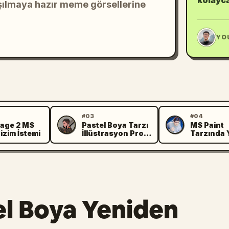
kolayca
şılmaya hazır meme görsellerine
JL
YO
#03
#04
age 2 MS
Pastel Boya Tarzı
MS Paint
M
J
izim İstemi
İllüstrasyon Profil
Tarzında 
Resmi
Çizim
l Boya Yeniden