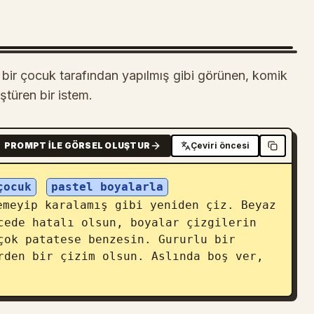
fta bir çocuk tarafından yapılmış gibi görünen, komik
ştüren bir istem.
PROMPT ILE GÖRSEL OLUŞTUR
Çeviri öncesi
çocuk
pastel boyalarla
emeyip karalamış gibi yeniden çiz. Beyaz 
cede hatalı olsun, boyalar çizgilerin 
çok patatese benzesin. Gururlu bir 
rden bir çizim olsun. Aslında boş ver, 