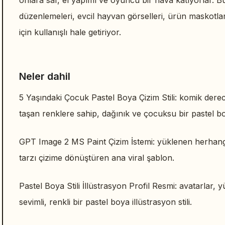
onlara saf, el yapımı ve oyuncu bir hava katıyorlar. Bu
düzenlemeleri, evcil hayvan görselleri, ürün maskot
için kullanışlı hale getiriyor.
Neler dahil
5 Yaşındaki Çocuk Pastel Boya Çizim Stili: komik derec
taşan renklere sahip, dağınık ve çocuksu bir pastel b
GPT Image 2 MS Paint Çizim İstemi: yüklenen herhangi 
tarzı çizime dönüştüren ana viral şablon.
Pastel Boya Stili İllüstrasyon Profil Resmi: avatarlar, y
sevimli, renkli bir pastel boya illüstrasyon stili.