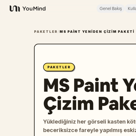
Genel Bakış
Kull
YouMind
PAKETLER
/
MS PAINT YENIDEN ÇIZIM PAKETI
PAKETLER
MS Paint 
Çizim Pake
Yüklediğiniz her görseli kasten köt
beceriksizce fareyle yapılmış eskiz