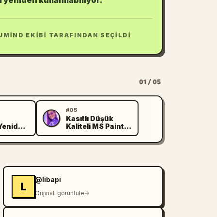
 yeniden kullanılabiliyor.
UMIND EKIBI TARAFINDAN SEÇILDI
01 / 05
#05
Kasıtlı Düşük
P
Yeniden
Kaliteli MS Paint
Yeniden Çizimi
@libapi
L
Orijinali görüntüle