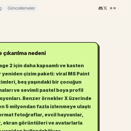
g
Güncellemeler
 çıkarılma nedeni
ge 2 için daha kapsamlı ve kasten
r yeniden çizim paketi: viral MS Paint
zimleri, beş yaşındaki bir çocuğun
aları ve sevimli pastel boya profil
asyonları. Benzer örnekler X üzerinde
n 5 milyondan fazla izlenmeye ulaştı
ormat fotoğraflar, evcil hayvanlar,
, ekran görüntüleri ve avatarlarla