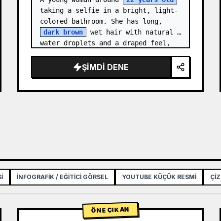
taking a selfie in a bright, light-
colored bathroom. She has long, 
dark brown
 wet hair with natural 
water droplets and a draped feel, 
wrapped in a clean {a…
ŞIMDI DENE
I
İNFOGRAFIK / EĞITICI GÖRSEL
YOUTUBE KÜÇÜK RESMI
ÇIZ
ÖNE ÇIKAN