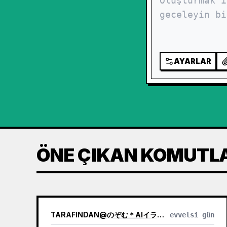
AYARLAR
ÖNE ÇIKAN KOMUTL
TARAFINDAN
@
のぞむ＊AIイラスト
evvelsi gün