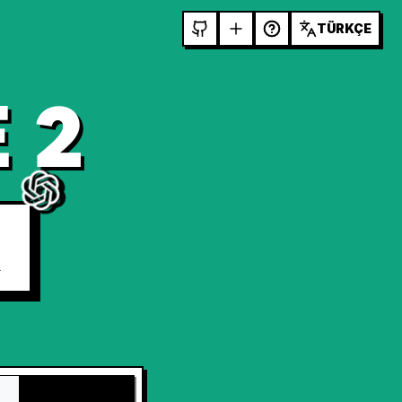
TÜRKÇE
 2
R