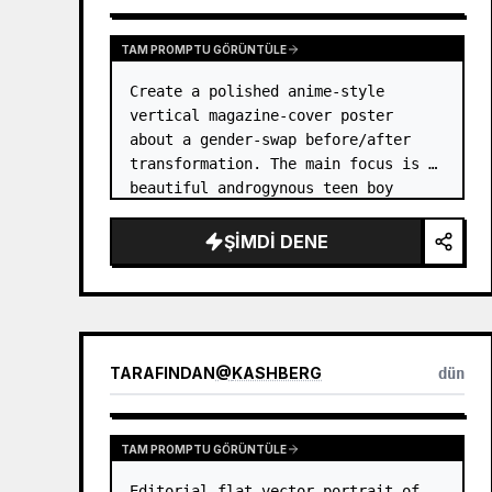
TAM PROMPTU GÖRÜNTÜLE
Create a polished anime-style 
vertical magazine-cover poster 
about a gender-swap before/after 
transformation. The main focus is a 
beautiful androgynous teen boy 
version of the original character, 
posed large on the right side like 
ŞIMDI DENE
a fashion magazine cover, wit…
TARAFINDAN
@
KASHBERG
dün
TAM PROMPTU GÖRÜNTÜLE
Editorial flat-vector portrait of 