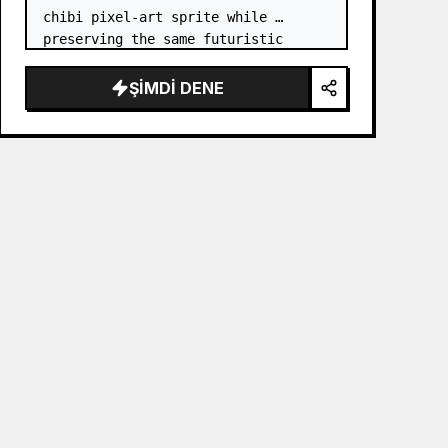
chibi pixel-art sprite while 
preserving the same futuristic 
samurai armor design, horned 
helmet, black/teal/magenta color 
ŞIMDI DENE
accents, glowing cyan energy 
details,…