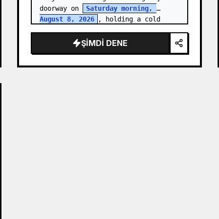
doorway on 
Saturday morning, 
August 8, 2026
, holding a cold 
clear tumbler with 
iced fruit tea
…
ŞIMDI DENE