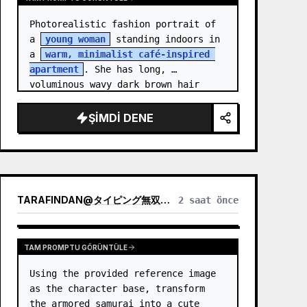
Photorealistic fashion portrait of 
a 
young woman
 standing indoors in 
a 
warm, minimalist café-inspired 
apartment
. She has long, 
voluminous wavy dark brown hair 
cascading over her shoulders,…
ŞIMDI DENE
TARAFINDAN
@
タイピング無双｜個人開発
2 saat önce
TAM PROMPTU GÖRÜNTÜLE
Using the provided reference image 
as the character base, transform 
the armored samurai into a cute 