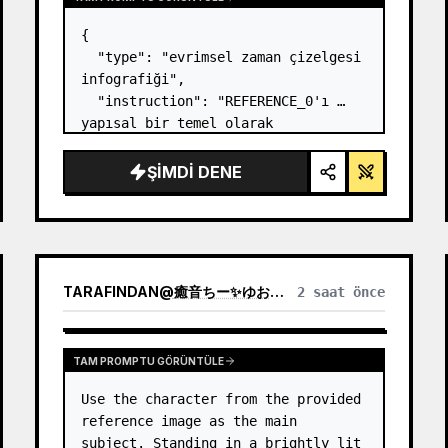
{

  "type": "evrimsel zaman çizelgesi 
infografiği",

  "instruction": "REFERENCE_0'ı 
yapısal bir temel olarak 
kullanarak, düz vektör tasarımını 
son derece gerçekçi bir 3D 
ŞIMDI DENE
infografiğe dönüştürün. Pürüzsüz 
rampaları belirgin taş basamaklarla 
değiştirin ve tüm org…
TARAFINDAN
@
癒音ちー✨ゆおんちー✨癒やし声ASMRとAI
2 saat önce
TAM PROMPTU GÖRÜNTÜLE
Use the character from the provided 
reference image as the main 
subject. Standing in a brightly lit 