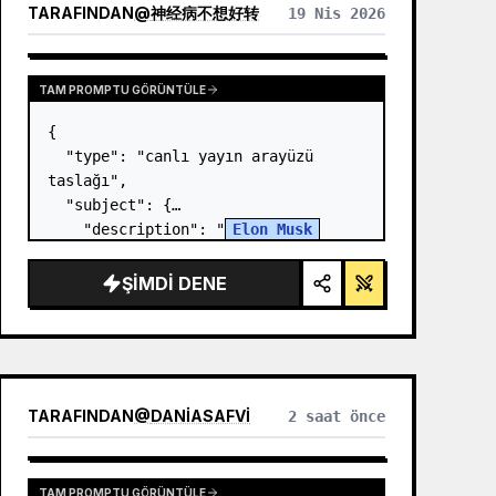
TARAFINDAN
@
神经病不想好转
19 Nis 2026
TAM PROMPTU GÖRÜNTÜLE
{

  "type": "canlı yayın arayüzü 
taslağı",

  "subject": {

    "description": "
Elon Musk
portresi, gülümseyen, üzerinde 
beyaz teknik şema grafiği olan 
ŞIMDI DENE
siyah bir tişört giyiyor",

    "background": "sol tarafta 
'{argument…
TARAFINDAN
@
DANIASAFVI
2 saat önce
TAM PROMPTU GÖRÜNTÜLE