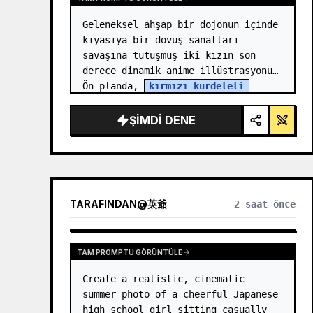
Geleneksel ahşap bir dojonun içinde 
kıyasıya bir dövüş sanatları 
savaşına tutuşmuş iki kızın son 
derece dinamik anime illüstrasyonu. 
Ön planda, 
kırmızı kurdeleli 
yüksek topuz siyah saçlı
 bir kız, 
yumruğunu ileri doğ…
ŞIMDI DENE
TARAFINDAN
@
英爺
2 saat önce
TAM PROMPTU GÖRÜNTÜLE
Create a realistic, cinematic 
summer photo of a cheerful Japanese 
high school girl sitting casually 