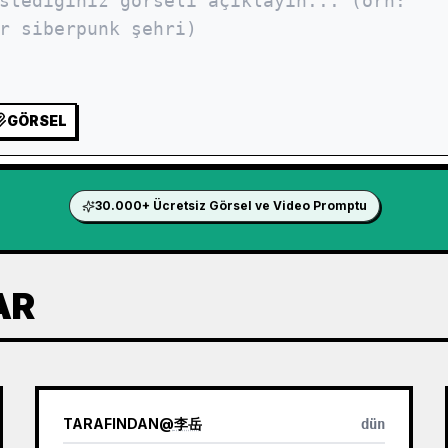
GÖRSEL
30.000+ Ücretsiz Görsel ve Video Promptu
AR
TARAFINDAN
@
李岳
dün