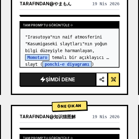
TARAFINDAN
@
やまもん
19 Nis 2026
DIĞER MODELLERIN SONUÇLARINI GÖRÜNTÜLE
TAM PROMPTU GÖRÜNTÜLE
"Irasutoya"nın naif atmosferini 
"Kasumigaseki slaytları"nın yoğun 
bilgi düzeyiyle harmanlayan, 
Momotaro
 temalı bir açıklayıcı 
slayt (
ponchi-e diyagramı
) 
oluşturun.
ŞIMDI DENE
ÖNE ÇIKAN
TARAFINDAN
@
知识猫图解
19 Nis 2026
TAM PROMPTU GÖRÜNTÜLE