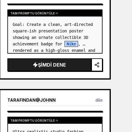
TAM PROMPTU GÖRÜNTÜLE
Goal: Create a clean, art-directed 
square-ish presentation poster 
showing an ornate collectible 3D 
achievement badge for 
Nike
, 
rendered as a high-gloss enamel and 
polished-metal digital medal.

ŞIMDI DENE
Canvas: Wide 16:9 white stu…
TARAFINDAN
@
JOHNN
dün
TAM PROMPTU GÖRÜNTÜLE
Ultra-realistic studio fashion 