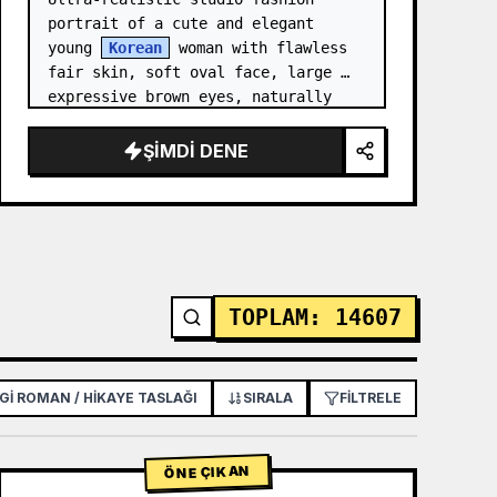
portrait of a cute and elegant 
young 
Korean
 woman with flawless 
fair skin, soft oval face, large 
expressive brown eyes, naturally 
rosy lips, delicate nose, and long 
silky black hair styled in…
ŞIMDI DENE
TOPLAM
:
14607
GI ROMAN / HIKAYE TASLAĞI
POSTER / EL İLANI
SIRALA
FILTRELE
UYGULAMA / WE
ÖNE ÇIKAN