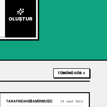
OLUŞTUR
TÜMÜNÜ GÖR
TARAFINDAN
@
AMIRMUŠIĆ
14 saat önce