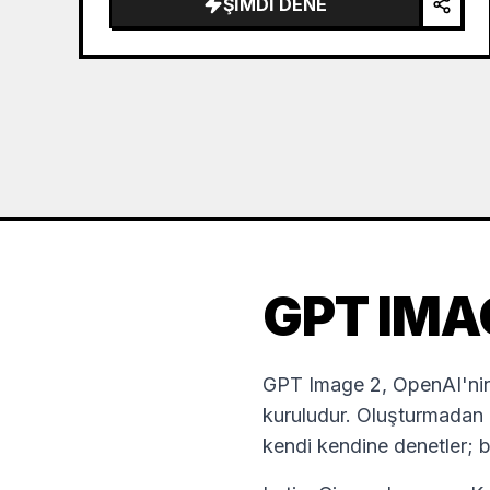
ŞIMDI DENE
GPT IMA
GPT Image 2, OpenAI'nin 
kuruludur. Oluşturmadan ö
kendi kendine denetler; b