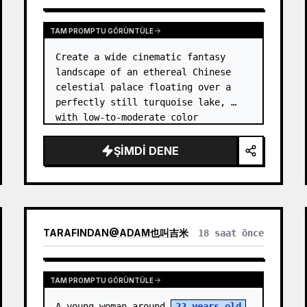
TAM PROMPTU GÖRÜNTÜLE
Create a wide cinematic fantasy 
landscape of an ethereal Chinese 
celestial palace floating over a 
perfectly still turquoise lake, 
with low-to-moderate color 
saturation and a dreamy refined 
atmosphere. Center the composition 
ŞIMDI DENE
on an enormous white jade and pale 
a…
TARAFINDAN
@
ADAM也叫吉米
18 saat önce
TAM PROMPTU GÖRÜNTÜLE
A young woman around 
22 years old