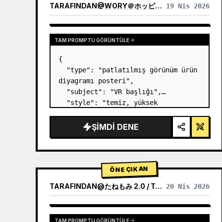
TARAFINDAN
@
WORY＠ホッピング中
19 Nis 2026
TAM PROMPTU GÖRÜNTÜLE
{

  "type": "patlatılmış görünüm ürün 
diyagramı posteri",

  "subject": "VR başlığı",

  "style": "temiz, yüksek 
teknolojili 3D render, stüdyo 
aydınlatması, parlayan vurgular",

ŞIMDI DENE
  "background": "{argument 
name=\"background color\" 
default=\"yumuşak mor ve mavi gr…
ÖNE ÇIKAN
TARAFINDAN
@
たねもみ 2.0 / TANEMOMI VER2.0
20 Nis 2026
TAM PROMPTU GÖRÜNTÜLE