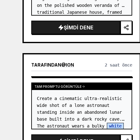
on the polished wooden veranda of a 
traditional Japanese house, framed 
by open sliding glass-and-wood 
doors. She wears a white sailor-
ŞIMDI DENE
style school uniform top w…
TARAFINDAN
@
ION
2 saat önce
TAM PROMPTU GÖRÜNTÜLE
Create a cinematic ultra-realistic 
wide shot of a lone astronaut 
standing inside an abandoned lunar 
base built into a dark rocky cave. 
The astronaut wears a bulky 
white
EVA suit and helmet, seen from 
behind and sligh…