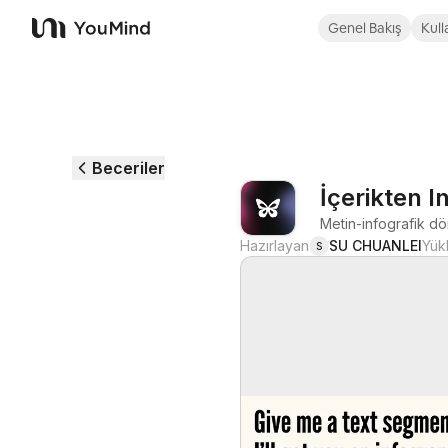
Genel Bakış
Kull
YouMind
Beceriler
İçerikten I
Metin-infografik dö
Hazırlayan
SU CHUANLEI
Yük
S