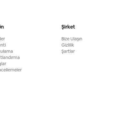
ün
Şirket
ller
Bize Ulaşın
enti
Gizlilik
gulama
Şartlar
atlandırma
glar
cellemeler