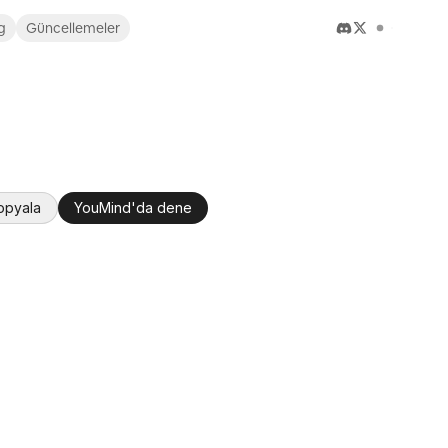
g
Güncellemeler
kopyala
YouMind'da dene