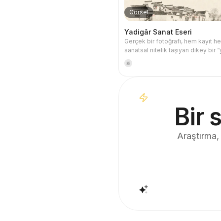
Görsel
Yadigâr Sanat Eseri
Gerçek bir fotoğrafı, hem kayıt 
sanatsal nitelik taşıyan dikey bir 
sanat” posterine dönüştürün: üst
积
orijinal fotoğraf aynen korunur, al
ise sıcak kağıt dokusu veya ölçülü
gölge alanı ile fotoğraftan türetile
bir grafik sıkıştırılır. Bu, sıradan bir
illüstrasyon veya dekoratif poster
Bir 
az sayıda mürekkep lekesi, yumu
kenarlar, boşluk kesimleri ve sey
çizgilerle mimariyi, şehri, su yüzey
Araştırma, 
yolları, insan ölçeğini, ufuk çizgisi
gölge ilişkisini özetler ve ana öğ
resimlerde bile tanınabilir kalması
Genel görünüm sessiz, ölçülü ve
gravür hissi verir; renkler orijinal 
alınır ve çoğunlukla koyu mavi, 
siyahı, gri-yeşil, taş rengi veya d
doygunlukta sıcak tonlar kullanılır
olduğunda küçük bir sıcak renk işa
eklenir. Başlık genellikle çok küçük