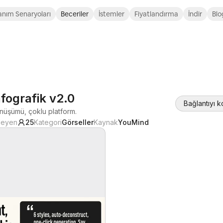
anım Senaryoları
Beceriler
İstemler
Fiyatlandırma
İndir
Blo
nfografik v2.0
Bağlantıyı 
nüşümü, çoklu platform.
leyen
25
Kategori
Görseller
Kaynak
YouMind