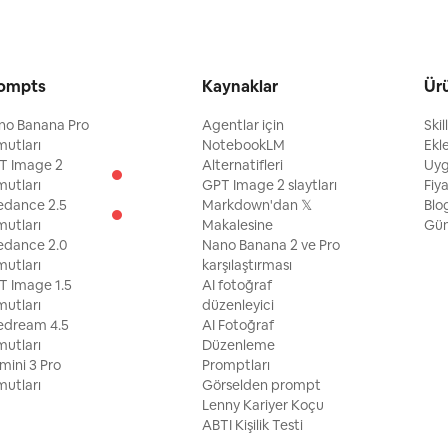
ıkmaz.
raf
örüntüleri
f, galeri
ompts
Kaynaklar
Ür
 Douyin
için
in
no Banana Pro
Agentlar için
Skil
oğrafın
utları
NotebookLM
Ekl
tikrarlı
T Image 2
Alternatifleri
Uy
oluşturur
utları
GPT Image 2 slaytları
Fiy
 ve
edance 2.5
Markdown'dan 𝕏
Blo
zandırır.
utları
Makalesine
Gün
edance 2.0
Nano Banana 2 ve Pro
utları
karşılaştırması
T Image 1.5
AI fotoğraf
utları
düzenleyici
edream 4.5
AI Fotoğraf
utları
Düzenleme
ini 3 Pro
Promptları
utları
Görselden prompt
Lenny Kariyer Koçu
ABTI Kişilik Testi