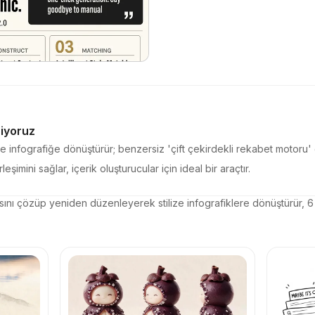
riyoruz
ize infografiğe dönüştürür; benzersiz 'çift çekirdekli rekabet motoru' 
mini sağlar, içerik oluşturucular için ideal bir araçtır.
ısını çözüp yeniden düzenleyerek stilize infografiklere dönüştürür, 6 ö