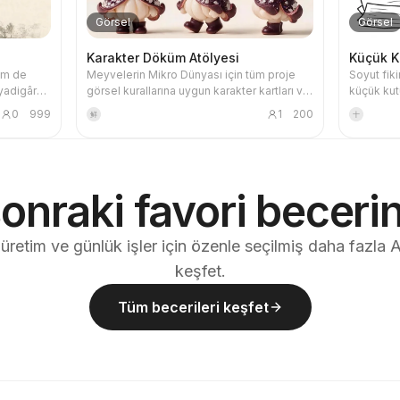
Görsel
Görsel
Karakter Döküm Atölyesi
Küçük K
hem de
Meyvelerin Mikro Dünyası için tüm proje
Soyut fikir
“yadigâr
görsel kurallarına uygun karakter kartları ve
küçük kutu
 kısımda
üç görünümlü görsel üretim prompt'ları
Makaleler,
0
999
1
200
鲜
十
t kısımda
oluşturun, onaylanmış karakteri stil ana
akışları, m
 ışık-
şablonu olarak sabitleyin ve görselleri
uygundur;
n anısal
ürettikten sonra kontrol listesiyle kendi
ve toplam
kendinizi denetleyin. Bu beceriyi
veya devr
 değildir;
kullanmak, görsel üretimi sırasında kredi
gerçekleşt
sonraki favori becerin
şatılmış
israfını makul ölçüde önleyebilir.
rek
ini,
üretim ve günlük işler için özenle seçilmiş daha fazla A
ni ve ışık-
enin küçük
keşfet.
nı sağlar.
 modern
Tüm becerileri keşfet
fotoğraftan
mürekkep
üşük
, uygun
reti
, şiirsel