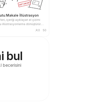
utu:Makale İllüstrasyon
leri, içeriği açıklayan el çizimi
 illüstrasyonlarına dönüştürür.
 bloglar, ürün düşünceleri, AI iş
0
50
etodolojiler ve bilgi notları için
 küçük kutu her zaman kapalıdır
a, filtreleme, düzenleme, onarma
etme gibi temel eylemleri bizzat
irir.
i bul
I becerisini