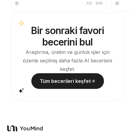
dönüştürün: üst kısımda orijinal fotoğraf aynen
görünümlü g
0
999
积
鲜
korunur, alt kısımda ise sıcak kağıt dokusu veya
görsel üreti
ölçülü ışık-gölge alanı ile fotoğraftan türetilen
denetler. B
anısal bir grafik sıkıştırılır. Bu, sıradan bir
sürecinde p
illüstrasyon veya dekoratif poster değildir; az
önleyebilirs
Bir sonraki favori
sayıda mürekkep lekesi, yumuşatılmış kenarlar,
boşluk kesimleri ve seyrek çizgilerle mimariyi,
becerini bul
şehri, su yüzeyini, yolları, insan ölçeğini, ufuk
çizgisini ve ışık-gölge ilişkisini özetler ve ana
öğenin küçük resimlerde bile tanınabilir kalmasını
Araştırma, üretim ve günlük işler için
sağlar. Genel görünüm sessiz, ölçülü ve modern
özenle seçilmiş daha fazla AI becerisini
gravür hissi verir; renkler orijinal fotoğraftan alınır
ve çoğunlukla koyu mavi, mürekkep siyahı, gri-
keşfet.
yeşil, taş rengi veya düşük doygunlukta sıcak
tonlar kullanılır, uygun olduğunda küçük bir sıcak
Tüm becerileri keşfet
renk işareti eklenir. Başlık genellikle çok küçük,
şiirsel ve sergi etiketi gibi tutulur, öne çıkmaz.
Minimalist sanat posterleri, fotoğraf yadigâr
serileri, mimari ve şehir görüntüleri posterleri,
soyut editoryal fotoğraf, galeri hissi veren
fotoğraf kapakları ve Douyin gibi mobil
platformlarda paylaşım için uygun görsel seriler
oluşturmak için idealdir. Nihai çalışma, orijinal
fotoğrafın gerçek içeriğini korurken, altında
istikrarlı bir seri hissi veren bir 'hafıza izi' oluşturur