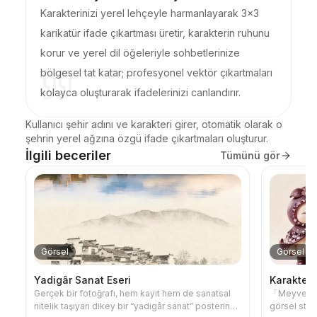
Karakterinizi yerel lehçeyle harmanlayarak 3x3
karikatür ifade çıkartması üretir, karakterin ruhunu
korur ve yerel dil öğeleriyle sohbetlerinize
bölgesel tat katar; profesyonel vektör çıkartmaları
kolayca oluşturarak ifadelerinizi canlandırır.
Kullanıcı şehir adını ve karakteri girer, otomatik olarak o 
şehrin yerel ağzına özgü ifade çıkartmaları oluşturur.
İlgili beceriler
Tümünü gör
Görsel
Görsel
Yadigâr Sanat Eseri
Karakter
Gerçek bir fotoğrafı, hem kayıt hem de sanatsal
「Meyveleri
nitelik taşıyan dikey bir “yadigâr sanat” posterine
görsel stan