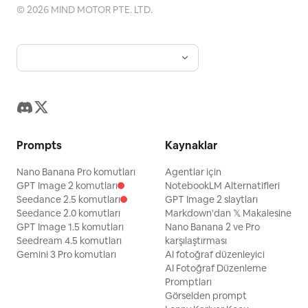
ve her fotoğrafa bağımsız bir ruh ve genişletilebilir
©
2026
MIND MOTOR PTE. LTD.
bir görsel kimlik kazandırır.
Prompts
Kaynaklar
Nano Banana Pro komutları
Agentlar için
GPT Image 2 komutları
NotebookLM Alternatifleri
Seedance 2.5 komutları
GPT Image 2 slaytları
Seedance 2.0 komutları
Markdown'dan 𝕏 Makalesine
GPT Image 1.5 komutları
Nano Banana 2 ve Pro
Seedream 4.5 komutları
karşılaştırması
Gemini 3 Pro komutları
AI fotoğraf düzenleyici
AI Fotoğraf Düzenleme
Promptları
Görselden prompt