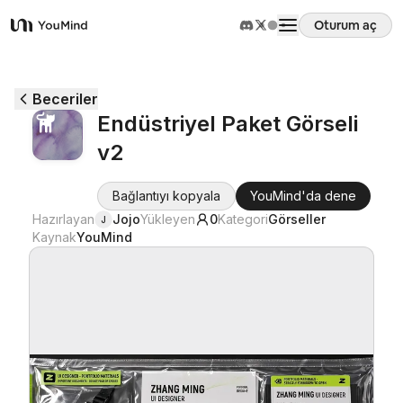
Oturum aç
YouMind
Genel Bakış
Beceriler
Endüstriyel Paket Görseli
Kullanım Senaryoları
v2
Beceriler
Bağlantıyı kopyala
YouMind'da dene
Hazırlayan
Jojo
Yükleyen
0
Kategori
Görseller
J
Kaynak
YouMind
İstemler
Fiyatlandırma
İndir