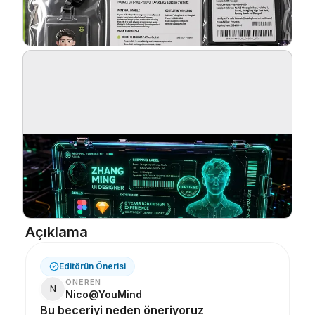
Blog
Güncellemeler
Açıklama
Editörün Önerisi
ÖNEREN
N
Nico@YouMind
Bu beceriyi neden öneriyoruz