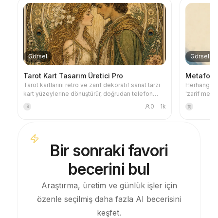
Görsel
Görsel
Tarot Kart Tasarım Üretici Pro
Metaforik
Tarot kartlarını retro ve zarif dekoratif sanat tarzı
Herhangi bir
kart yüzeylerine dönüştürür, doğrudan telefon
'zarif metaf
duvar kağıdı olarak kullanılabilir. Sevdiğiniz temayı
kapağı oluş
0
1k
S
黄
(örneğin İskandinav mitolojisi, bir anime/oyun
mavi, krem 
IP'si) veya hangi kartları çekmek istediğinizi
sınırlı bir 
söyleyin; stil olarak tutarlı, anlamı güzel tarot kart
boşluk ve 1
görselleri üretir. 78 kartlık tam set, tek grup veya
makaleler v
Bir sonraki favori
birkaç kart seçeneğini destekler; görseller zarif
uygundur.
ve hoştur, kaba yapay zeka plastik hissi yoktur.
becerini bul
YouMind zamanlanmış görevleriyle her sabah
otomatik kart çekme + yorumlama için
kullanılabilir (zamanlanmış görevi kendiniz
Araştırma, üretim ve günlük işler için
yapılandırmanız gerekir).
özenle seçilmiş daha fazla AI becerisini
keşfet.