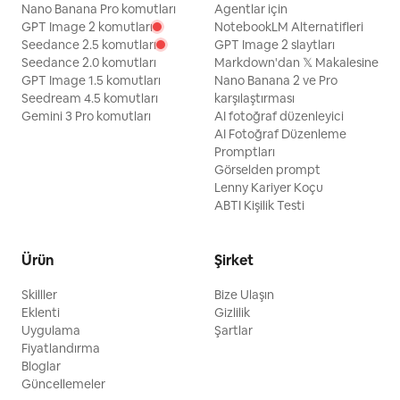
Nano Banana Pro komutları
Agentlar için
GPT Image 2 komutları
NotebookLM Alternatifleri
Seedance 2.5 komutları
GPT Image 2 slaytları
Seedance 2.0 komutları
Markdown'dan 𝕏 Makalesine
GPT Image 1.5 komutları
Nano Banana 2 ve Pro
Seedream 4.5 komutları
karşılaştırması
Gemini 3 Pro komutları
AI fotoğraf düzenleyici
AI Fotoğraf Düzenleme
Promptları
Görselden prompt
Lenny Kariyer Koçu
ABTI Kişilik Testi
Ürün
Şirket
Skilller
Bize Ulaşın
Eklenti
Gizlilik
Uygulama
Şartlar
Fiyatlandırma
Bloglar
Güncellemeler