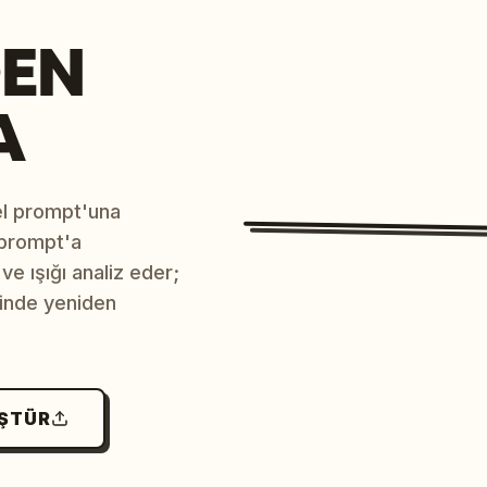
EN
A
sel prompt'una
 prompt'a
e ışığı analiz eder;
çinde yeniden
ÜŞTÜR