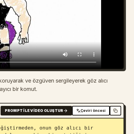
ı koruyarak ve özgüven sergileyerek göz alıcı
yıcı bir komut.
PROMPT ILE VIDEO OLUŞTUR
Çeviri öncesi
ğiştirmeden, onun göz alıcı bir 