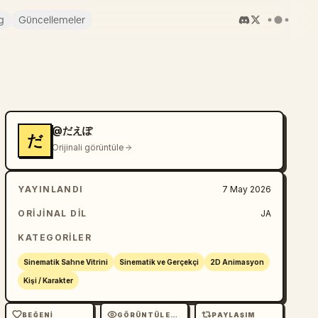
g
Güncellemeler
@だえぽ
だ
Orijinali görüntüle
YAYINLANDI
7 May 2026
ORIJINAL DIL
JA
KATEGORILER
Sinematik Sahne Vitrini
Sinematik ve Gerçekçi
2D Animasyon
Kişi / Karakter
BEĞENI
GÖRÜNTÜLEME
PAYLAŞIM