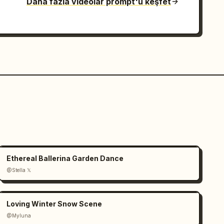
Daha fazla videolar prompt'u keşfet
Ethereal Ballerina Garden Dance
@Stella 𝕏
Loving Winter Snow Scene
@Myluna