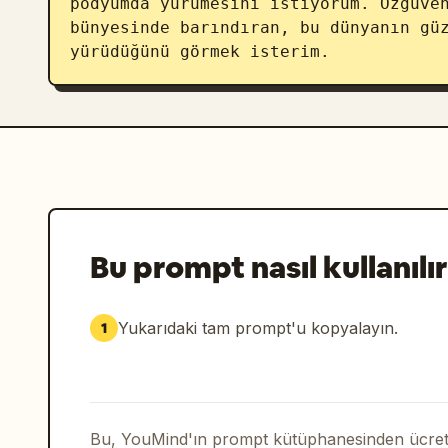
podyumda yürümesini istiyorum. Özgüven
bünyesinde barındıran, bu dünyanın güz
yürüdüğünü görmek isterim.
Bu prompt nasıl kullanılır
Yukarıdaki tam prompt'u kopyalayın.
1
Bu, YouMind'ın prompt kütüphanesinden ücrets