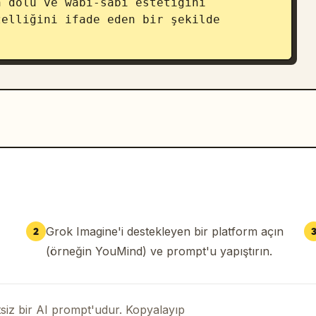
 dolu ve wabi-sabi estetiğini 
elliğini ifade eden bir şekilde 
Grok Imagine'i destekleyen bir platform açın
2
(örneğin YouMind) ve prompt'u yapıştırın.
iz bir AI prompt'udur. Kopyalayıp