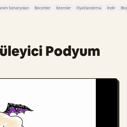
anım Senaryoları
Beceriler
İstemler
Fiyatlandırma
İndir
Blo
yüleyici Podyum