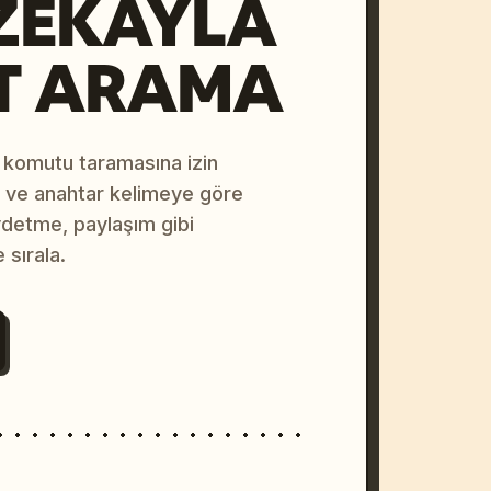
ZEKAYLA
T ARAMA
 komutu taramasına izin
na ve anahtar kelimeye göre
ydetme, paylaşım gibi
 sırala.