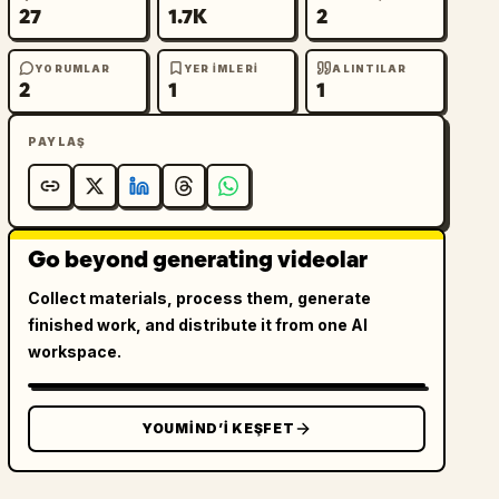
27
1.7K
2
YORUMLAR
YER IMLERI
ALINTILAR
2
1
1
PAYLAŞ
Go beyond generating videolar
Collect materials, process them, generate
finished work, and distribute it from one AI
workspace.
YOUMIND’I KEŞFET