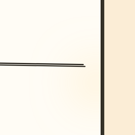
/imagine prompt: cinematic, cyberpunk s
unset, neon colors, 8k --v 6.0