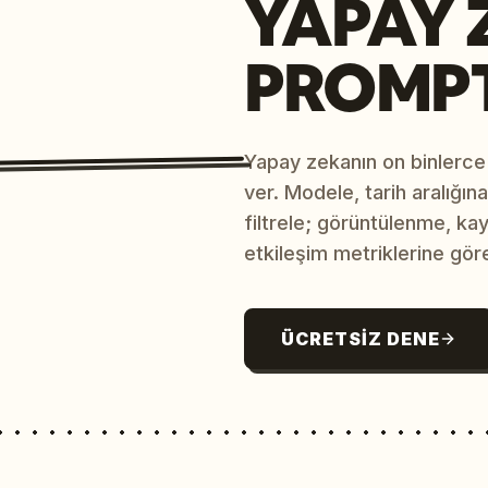
YAPAY 
PROMP
Yapay zekanın on binlerce
ver. Modele, tarih aralığı
filtrele; görüntülenme, ka
etkileşim metriklerine göre
ÜCRETSIZ DENE