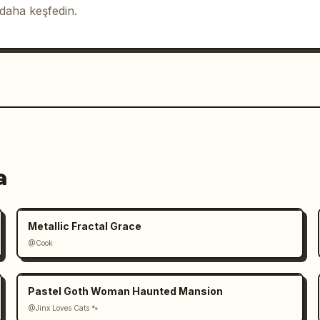
 daha keşfedin.
a
Metallic Fractal Grace
@Cook
Pastel Goth Woman Haunted Mansion
@Jinx Loves Cats 🐾