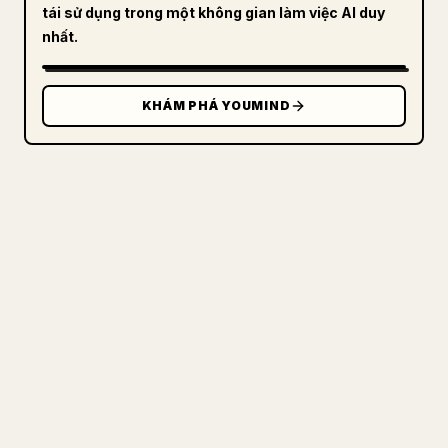
tái sử dụng trong một không gian làm việc AI duy
nhất.
KHÁM PHÁ YOUMIND
DÀNH CHO NHÀ SÁNG TẠO
BIẾN MARKDOWN CỦA BẠN THÀNH
BÀI VIẾT 𝕏 GỌN GÀNG
Khi bạn đăng bài viết dài của riêng mình,
việc định dạng hình ảnh, bảng và khối mã