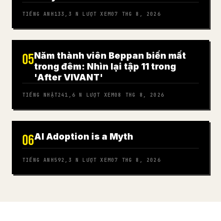
TIẾNG ANH
133,3 N
LƯỢT XEM
07 THG 8, 2026
Năm thành viên Beppan biến mất
05
trong đêm: Nhìn lại tập 11 trong
'After VIVANT'
TIẾNG NHẬT
241,6 N
LƯỢT XEM
08 THG 8, 2026
AI Adoption is a Myth
06
TIẾNG ANH
592,3 N
LƯỢT XEM
07 THG 8, 2026