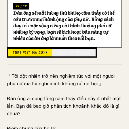
TL;DR
Blog
Đàn ông sẽ mất hứng thú khi họ cảm thấy có thể
đoán trước mọi hành động của phụ nữ. Bằng cách
duy trì cuộc sống riêng và thỉnh thoảng phá vỡ
Cập nhật
những kỳ vọng, bạn sẽ kích hoạt bản năng tự
nhiên của đàn ông là muốn theo đuổi bạn.
TIẾNG VIỆT (ĐÃ DỊCH)
TIẾNG NHẬT (BẢN GỐC)
「Tôi đột nhiên trở nên nghiêm túc với một người
phụ nữ mà tôi nghĩ mình không có cơ hội.」
Đàn ông ai cũng từng cảm thấy điều này ít nhất một
lần. Bạn đã bao giờ phân tích khoảnh khắc đó là gì
chưa?
Điểm chung của họ là: