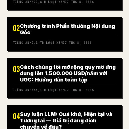
TIẾNG ANH
420,6 N
LƯỢT XEM
07 THG 8, 2026
Chương trình Phần thưởng Nội dung
02
Gốc
TIẾNG ANH
7,1 TR
LƯỢT XEM
07 THG 8, 2026
Cách chúng tôi mở rộng quy mô ứng
03
dụng lên 1.500.000 USD/năm với
UGC: Hướng dẫn toàn tập
TIẾNG ANH
464,1 N
LƯỢT XEM
07 THG 8, 2026
Suy luận LLM: Quá khứ, Hiện tại và
04
Tương lai — Giá trị đang dịch
chuyển về đâu?