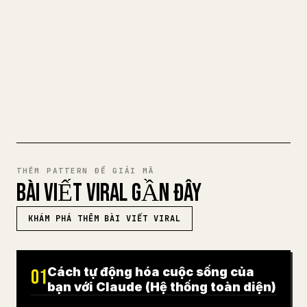
cho 𝕏 rất mệt mỏi. YouMind biến cả bản
nháp Markdown thành một bài viết 𝕏 gọn
gàng, sẵn sàng để đăng.
THỬ MARKDOWN SANG 𝕏
THÊM PATTERN ĐỂ GIẢI MÃ
BÀI VIẾT VIRAL GẦN ĐÂY
KHÁM PHÁ THÊM BÀI VIẾT VIRAL
Cách tự động hóa cuộc sống của
01
bạn với Claude (Hệ thống toàn diện)