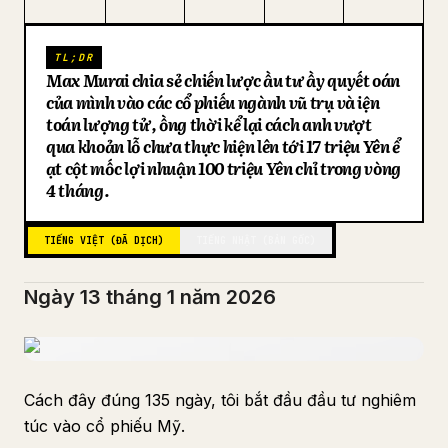
Blog
TL;DR
Max Murai chia sẻ chiến lược đầu tư đầy quyết đoán
Cập nhật
của mình vào các cổ phiếu ngành vũ trụ và điện
toán lượng tử, đồng thời kể lại cách anh vượt
qua khoản lỗ chưa thực hiện lên tới 17 triệu Yên để
đạt cột mốc lợi nhuận 100 triệu Yên chỉ trong vòng
4 tháng.
TIẾNG VIỆT (ĐÃ DỊCH)
TIẾNG NHẬT (BẢN GỐC)
Ngày 13 tháng 1 năm 2026
Cách đây đúng 135 ngày, tôi bắt đầu đầu tư nghiêm
túc vào cổ phiếu Mỹ.