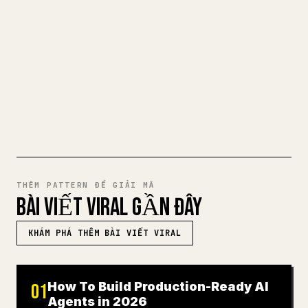
việc định dạng hình ảnh, bảng và khối mã
cho 𝕏 rất mệt mỏi. YouMind biến cả bản
nháp Markdown thành một bài viết 𝕏 gọn
gàng, sẵn sàng để đăng.
THỬ MARKDOWN SANG 𝕏
THÊM PATTERN ĐỂ GIẢI MÃ
BÀI VIẾT VIRAL GẦN ĐÂY
KHÁM PHÁ THÊM BÀI VIẾT VIRAL
How To Build Production-Ready AI
01
Agents in 2026