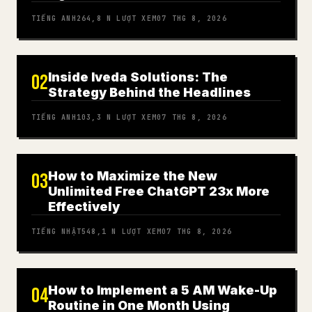
TIẾNG ANH
264,8 N
LƯỢT XEM
07 THG 8, 2026
Inside Iveda Solutions: The
02
Strategy Behind the Headlines
TIẾNG ANH
103,3 N
LƯỢT XEM
07 THG 8, 2026
How to Maximize the New
03
Unlimited Free ChatGPT 23x More
Effectively
TIẾNG NHẬT
548,1 N
LƯỢT XEM
07 THG 8, 2026
How to Implement a 5 AM Wake-Up
04
Routine in One Month Using