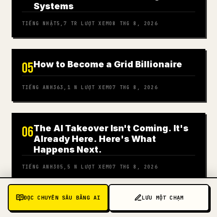
Systems
TIẾNG NHẬT
5,7 TR
LƯỢT XEM
08 THG 8, 2026
How to Become a Grid Billionaire
05
TIẾNG ANH
363,1 N
LƯỢT XEM
07 THG 8, 2026
The AI Takeover Isn't Coming. It's
06
Already Here. Here's What
Happens Next.
TIẾNG ANH
305,5 N
LƯỢT XEM
07 THG 8, 2026
ĐỌC CHUYÊN SÂU BẰNG AI
LƯU MỘT CHẠM