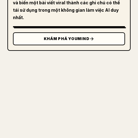
và biến một bài viết viral thành các ghi chú có thể
tái sử dụng trong một không gian làm việc AI duy
nhất.
KHÁM PHÁ YOUMIND
DÀNH CHO NHÀ SÁNG TẠO
BIẾN MARKDOWN CỦA BẠN THÀNH
BÀI VIẾT 𝕏 GỌN GÀNG
Khi bạn đăng bài viết dài của riêng mình,