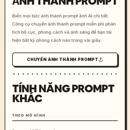
ẢNH THÀNH PROMPT
/imagine prompt: cinemati
Biến mọi bức ảnh thành prompt ảnh AI chi tiết.
c, cyberpunk sunset, neon
Công cụ chuyển ảnh thành prompt miễn phí phân
colors, 8k --v 6.0
tích bố cục, phong cách và ánh sáng để bạn tái
hiện bất kỳ phong cách nào trong vài giây.
CHUYỂN ẢNH THÀNH PROMPT
TÍNH NĂNG PROMPT
KHÁC
THEO MÔ HÌNH