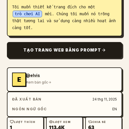
Tôi muốn thiết kế trang đích cho một 
Blog
trò chơi AI
 mới. Chúng tôi muốn nó trông 
thật tương lai và sử dụng càng nhiều hoạt ảnh 
Cập nhật
càng tốt.
TẠO TRANG WEB BẰNG PROMPT
@elvis
E
Xem bản gốc
ĐÃ XUẤT BẢN
24 thg 11, 2025
NGÔN NGỮ GỐC
EN
LƯỢT THÍCH
LƯỢT XEM
CHIA SẺ
1
113.4K
63