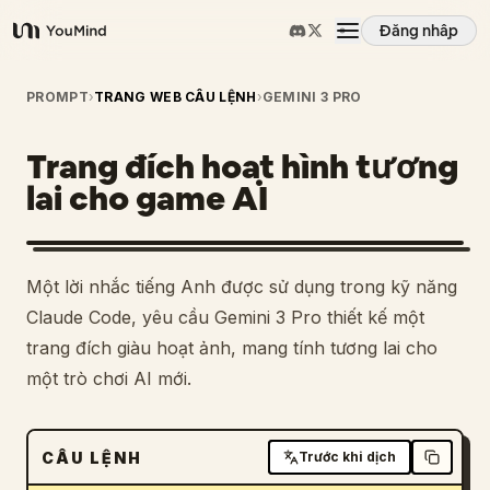
Đăng nhập
YouMind
Tổng quan
PROMPT
›
TRANG WEB CÂU LỆNH
›
GEMINI 3 PRO
Trang đích hoạt hình tương
Các trường hợp sử dụng
lai cho game AI
Kỹ năng
Một lời nhắc tiếng Anh được sử dụng trong kỹ năng
Lời nhắc
Claude Code, yêu cầu Gemini 3 Pro thiết kế một
trang đích giàu hoạt ảnh, mang tính tương lai cho
một trò chơi AI mới.
Giá cả
Tải xuống
CÂU LỆNH
Trước khi dịch