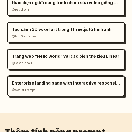
Giao diện người dùng trình chỉnh sửa video giống CapCut trong Gemini
@padphone
Tạo cảnh 3D voxel art trong Three.js từ hình ảnh
@Ian Goodfellow
Trang web "Hello world" với các biến thể kiểu Linear
@Jason Zhou
Enterprise landing page with interactive responsive design
@God of Prompt
Thêm tính năng prompt