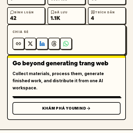
BÌNH LUẬN
ĐÃ LƯU
TRÍCH DẪN
42
1.1K
4
CHIA SẺ
Go beyond generating trang web
Collect materials, process them, generate
finished work, and distribute it from one AI
workspace.
KHÁM PHÁ YOUMIND