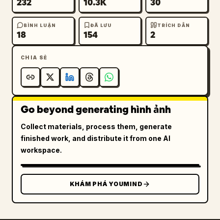
232
10.3K
30
BÌNH LUẬN
ĐÃ LƯU
TRÍCH DẪN
18
154
2
CHIA SẺ
Go beyond generating hình ảnh
Collect materials, process them, generate
finished work, and distribute it from one AI
workspace.
KHÁM PHÁ YOUMIND