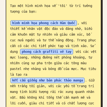
Tạo một hình minh họa về 'tôi' từ trí tưởng 
Blog
tượng của bạn:

Cập nhật
hình minh họa phong cách Hàn Quốc
, với 
thiết kế nhân vật độc đáo và đáng nhớ, biểu 
cảm khuôn mặt tự nhiên và giàu cảm xúc, bố 
cục nửa người và tư thế năng động. Trang phục 
cần có các chi tiết phức tạp và tinh xảo. Sử 
dụng 
phong cách graffiti vẽ tay
 với các vệt 
mực loang, những đường nét phóng khoáng, tự 
nhiên cùng sự pha trộn giữa các tông màu 
pastel nhẹ nhàng và bóng đổ của mực. Mục tiêu 
là tạo ra 
kết cấu giống như bản phác thảo manga
. Giữ 
nền trắng tối giản, với các yếu tố trang trí 
mang tính biểu tượng rải rác xung quanh nhân 
vật. Bầu không khí tổng thể cần mạnh mẽ và 
lôi cuốn, giàu chi tiết và có chất lượng cực 