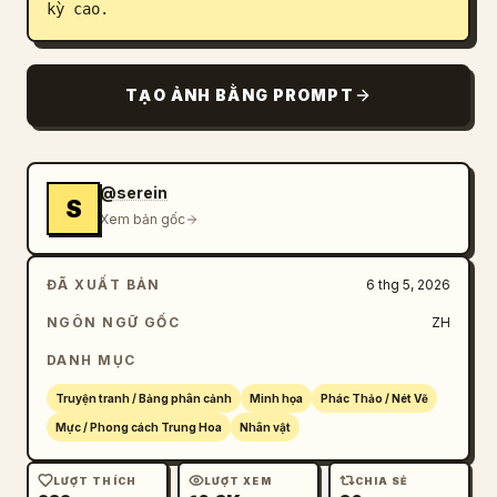
kỳ cao.
TẠO ẢNH BẰNG PROMPT
@serein
S
Xem bản gốc
ĐÃ XUẤT BẢN
6 thg 5, 2026
NGÔN NGỮ GỐC
ZH
DANH MỤC
Truyện tranh / Bảng phân cảnh
Minh họa
Phác Thảo / Nét Vẽ
Mực / Phong cách Trung Hoa
Nhân vật
LƯỢT THÍCH
LƯỢT XEM
CHIA SẺ