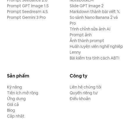
Prompt Seedance 2.0
NotebookLM
Prompt GPT Image 1.5
Slide GPT Image 2
Prompt Seedream 4.5
Markdown thành bài viết 𝕏
Prompt Gemini 3 Pro
So sánh Nano Banana 2 và
Pro
Trình chỉnh sửa ảnh AI
Prompt ảnh
Ảnh thành prompt
Huấn luyện viên nghề nghiệp
Lenny
Bài kiểm tra tính cách ABTI
Sản phẩm
Công ty
Kỹ năng
Liên hệ chúng tôi
Tiện ích mở rộng
Quyền riêng tư
Ứng dụng
Điều khoản
Giá cả
Blog
Cập nhật