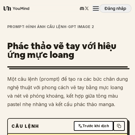
Đăng nhập
YouMind
Tổng quan
PROMPT
›
HÌNH ẢNH CÂU LỆNH
›
GPT IMAGE 2
Phác thảo vẽ tay với hiệu
Các trường hợp sử dụng
ứng mực loang
Kỹ năng
Một câu lệnh (prompt) để tạo ra các bức chân dung
Lời nhắc
nghệ thuật với phong cách vẽ tay bằng mực loang
và nét vẽ phóng khoáng, kết hợp giữa tông màu
pastel nhẹ nhàng và kết cấu phác thảo manga.
Giá cả
Tải xuống
CÂU LỆNH
Trước khi dịch