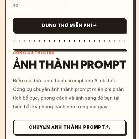
sẻ.
DÙNG THỬ MIỄN PHÍ
CÔNG CỤ THỊ GIÁC
ẢNH THÀNH PROMPT
/imagine prompt: cinemati
Biến mọi bức ảnh thành prompt ảnh AI chi tiết.
c, cyberpunk sunset, neon
Công cụ chuyển ảnh thành prompt miễn phí phân
colors, 8k --v 6.0
tích bố cục, phong cách và ánh sáng để bạn tái
hiện bất kỳ phong cách nào trong vài giây.
CHUYỂN ẢNH THÀNH PROMPT