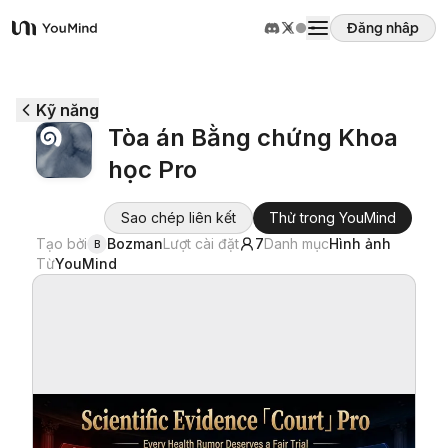
Đăng nhập
YouMind
Tổng quan
Kỹ năng
Tòa án Bằng chứng Khoa
Các trường hợp sử dụng
học Pro
Kỹ năng
Sao chép liên kết
Thử trong YouMind
Tạo bởi
Bozman
Lượt cài đặt
7
Danh mục
Hình ảnh
B
Từ
YouMind
Lời nhắc
Giá cả
Tải xuống