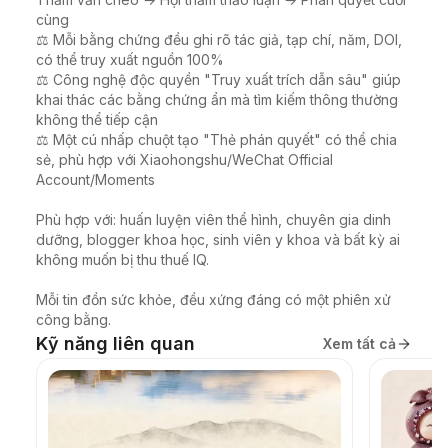
cùng

⚖️ Mỗi bằng chứng đều ghi rõ tác giả, tạp chí, năm, DOI, 
có thể truy xuất nguồn 100%

⚖️ Công nghệ độc quyền "Truy xuất trích dẫn sâu" giúp 
khai thác các bằng chứng ẩn mà tìm kiếm thông thường 
không thể tiếp cận

⚖️ Một cú nhấp chuột tạo "Thẻ phán quyết" có thể chia 
sẻ, phù hợp với Xiaohongshu/WeChat Official 
Account/Moments

Phù hợp với: huấn luyện viên thể hình, chuyên gia dinh 
dưỡng, blogger khoa học, sinh viên y khoa và bất kỳ ai 
không muốn bị thu thuế IQ.

Mỗi tin đồn sức khỏe, đều xứng đáng có một phiên xử 
công bằng.
Kỹ năng liên quan
Xem tất cả