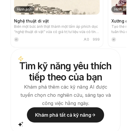
Hình ảnh
Hình ảnh
Nghệ thuật di vật
Xưởng đú
Biến một bức ảnh thật thành một tấm áp phích dọc
Tạo thẻ nhâ
“nghệ thuật di vật” vừa có giá trị tư liệu vừa có tính
tuân thủ mọ
nghệ thuật: phần trên giữ nguyên bức ảnh gốc
giới vi mô c
0
999
积
鲜
chưa chỉnh sửa, phần dưới dùng nền giấy ấm hoặc
hoàn thiện
không gian sáng tối được tiết chế để cô đọng lại
sinh ảnh sẽ
một biểu tượng ký ức được sinh ra từ bức ảnh. Nó
dụng kỹ năn
không phải tranh minh họa hay áp phích trang trí
cách hợp lý
Tìm kỹ năng yêu thích
thông thường, mà sử dụng các mảng mực ít, cạnh
mềm, khoảng trống và nét vẽ thưa – để cô đọng
tiếp theo của bạn
kiến trúc, đô thị, mặt nước, con đường, tỷ lệ con
người, đường chân trời và tương quan sáng tối, nhờ
đó chủ thể vẫn giữ được độ nhận diện ngay cả
Khám phá thêm các kỹ năng AI được
trong ảnh thu nhỏ. Tổng thể hình ảnh đề cao sự tĩnh
tuyển chọn cho nghiên cứu, sáng tạo và
lặng, tiết chế và chất liệu như bản khắc hiện đại.
Màu sắc được lấy từ ảnh gốc, xoay quanh xanh
công việc hằng ngày.
dương đậm, đen mực, xanh xám, màu đá hoặc các
gam ấm có độ bão hòa thấp, và đôi khi thêm một
Khám phá tất cả kỹ năng
chấm ấm nhỏ. Tiêu đề thường được giữ rất nhỏ, đầy
chất thơ, như nhãn triển lãm, không lấn át. Phù hợp
để làm áp phích nghệ thuật tối giản, bộ sưu tập di