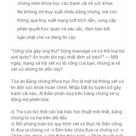
chứng minh khoa học các tranh cãi về sức khỏe.
Nó không chỉ truy xuất nhiều bằng chứng, mà còn
thông qua truy xuất mạng lưới trích dẫn, cung cấp
phán quyết trực quan và sâu sắc, đảm bảo kết
luận chặt chẽ và đáng tin cậy.
"Uống sữa gây ung thư? Súng massage cơ có thể loại bỏ 
axit lactic? Ăn trước khi ngủ nhất định sẽ béo?" — Mỗi 
ngày, mạng xã hội xét xử lối sống của bạn, nhưng ai sẽ 
xét xử những tin đồn này?

Tòa án Bằng chứng Khoa học Pro là một hệ thống xét xử 
tin đồn sức khỏe hoàn chỉnh. Nhập bất kỳ tuyên bố gây 
tranh cãi nào, AI thẩm phán dựa trên bằng chứng sẽ tự 
động mở phiên tòa:

⚖️ Tra cứu tức thời các bài báo học thuật mới nhất, bằng 
chứng từ cả hai bên đối đầu

⚖️ Mô phỏng toàn bộ quy trình xét xử thực tế: Bên công 
tố đưa ra chứng cứ → Bên bào chữa đưa ra chứng cứ → 
Thẩm vấn chéo → Hội thẩm thảo luận → Phán quyết cuối 