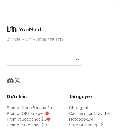
vật nhiếp ảnh, áp phích kiến trúc và hình ảnh đô thị,
nhiếp ảnh biên tập trừu tượng, ảnh bìa mang chất
phòng trưng bày, cũng như các chuỗi hình ảnh lan
truyền trên nền tảng di động như Douyin. Tác phẩm
cuối cùng giữ nguyên nội dung thật của bức ảnh
gốc, đồng thời tạo ra một “dấu ấn ký ức” theo một
hệ thống ổn định ở phía dưới, mang lại cho mỗi bức
ảnh một cảm xúc riêng và một bản sắc thị giác có
©
2026
MIND MOTOR PTE. LTD.
khả năng mở rộng.
Gợi nhắc
Tài nguyên
Prompt Nano Banana Pro
Cho agent
Prompt GPT Image 2
Các lựa chọn thay thế
Prompt Seedance 2.5
NotebookLM
Prompt Seedance 2.0
Slide GPT Image 2